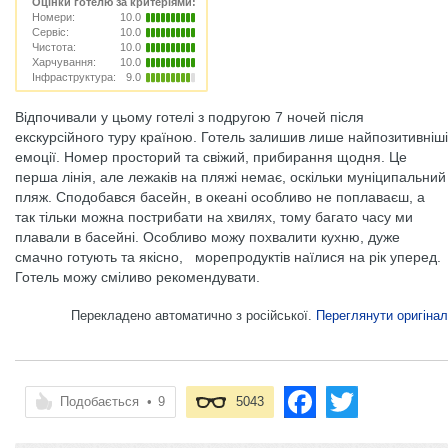
Оцінки готелю за критеріями:
Номери:
10.0
Сервіс:
10.0
Чистота:
10.0
Харчування:
10.0
Інфраструктура:
9.0
Відпочивали у цьому готелі з подругою 7 ночей після
екскурсійного туру країною. Готель залишив лише найпозитивніші
емоції. Номер просторий та свіжий, прибирання щодня. Це
перша лінія, але лежаків на пляжі немає, оскільки муніципальний
пляж. Сподобався басейн, в океані особливо не поплаваєш, а
так тільки можна пострибати на хвилях, тому багато часу ми
плавали в басейні. Особливо можу похвалити кухню, дуже
смачно готують та якісно, ​ ​ морепродуктів наїлися на рік уперед.
Готель можу сміливо рекомендувати.
Перекладено автоматично з російської.
Переглянути оригінал
Подобається
•
9
5043