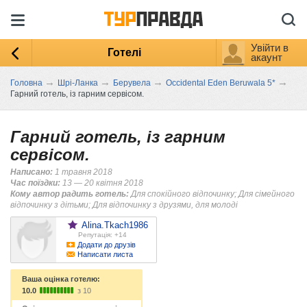
Увійти в
Готелі
акаунт
→
→
→
→
Головна
Шрі-Ланка
Берувела
Occidental Eden Beruwala 5*
Гарний готель, із гарним сервісом.
Гарний готель, із гарним
сервісом.
Написано:
1 травня 2018
Час поїздки:
13 — 20 квітня 2018
Кому автор радить готель:
Для спокійного відпочинку; Для сімейного
відпочинку з дітьми; Для відпочинку з друзями, для молоді
Alina.Tkach1986
Репутація: +14
Додати до друзів
Написати листа
Ваша оцінка готелю:
10.0
з 10