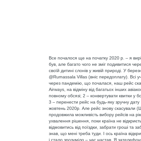
Все почалося ще на початку 2020 р. – я ви
був, але багато чого не зміг подивитися чер
своїй дитині слонів у живій природі. У берез
@Rumassala Villas (вніс передоплату). Всі уч
через пандемію, що почалася, наш рейс ска
Airways, на відміну від багатьох інших авіа
повному обсязі; 2 – конвертувати квитки у 
3 – перенести рейс на будь-яку зручну дату 
жовтень 2020р. Але рейс знову скасували (Ш
продовжила можливість вибору рейсів на рік 
ухвалення рішення, поки країна не відкриєт
відмовитись від поїздки, забрати гроші та за
знав, що мені треба туди. І ось країна відк
і стало зрозуміло – час настав. Я зателефо