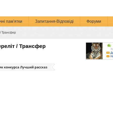
чні пам'ятки
Запитання-Відповіді
Форуми
 / Трансфер
ереліт / Трансфер
Р
Д
Н