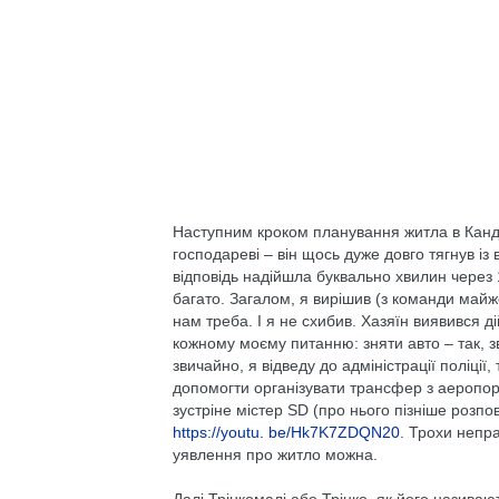
Наступним кроком планування житла в Канді
господареві – він щось дуже довго тягнув із
відповідь надійшла буквально хвилин через 15
багато. Загалом, я вирішив (з команди майже
нам треба. І я не схибив. Хазяїн виявився
кожному моєму питанню: зняти авто – так, зв
звичайно, я відведу до адміністрації поліції
допомогти організувати трансфер з аеропорт
зустріне містер SD (про нього пізніше розп
https://youtu. be/Hk7K7ZDQN20
. Трохи непр
уявлення про житло можна.