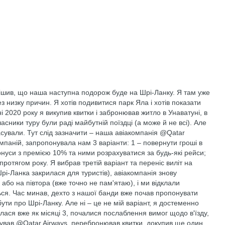
рішив, що наша наступна подорож буде на Шрі-Ланку. Я там уже
ез низку причин. Я хотів подивитися парк Яла і хотів показати
ні 2020 року я викупив квитки і забронював житло в Унаватуні, в
асники туру були раді майбутній поїздці (а може й не всі). Але
сували. Тут слід зазначити – наша авіакомпанія @Qatar
компаній, запропонувала нам 3 варіанти: 1 – повернути гроші в
бонуси з премією 10% та ними розрахуватися за будь-які рейси;
протягом року. Я вибрав третій варіант та переніс виліт на
рі-Ланка закрилася для туристів), авіакомпанія знову
або на півтора (вже точно не пам'ятаю), і ми відклали
ься. Час минав, дехто з нашої банди вже почав пропонувати
бути про Шрі-Ланку. Але ні – це не мій варіант, я достеменно
рилася вже як місяці 3, почалися послаблення вимог щодо в'їзду,
нував @Qatar Airways, перебронював квитки, докупив ще один