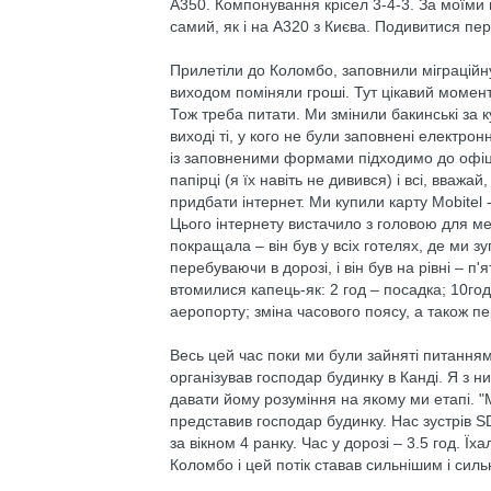
А350. Компонування крісел 3-4-3. За моїми 
самий, як і на А320 з Києва. Подивитися пе
Прилетіли до Коломбо, заповнили міграційну
виходом поміняли гроші. Тут цікавий момент: 
Тож треба питати. Ми змінили бакинські за к
виході ті, у кого не були заповнені електрон
із заповненими формами підходимо до офіце
папірці (я їх навіть не дивився) і всі, вва
придбати інтернет. Ми купили карту Mobitel
Цього інтернету вистачило з головою для ме
покращала – він був у всіх готелях, де ми 
перебуваючи в дорозі, і він був на рівні – п
втомилися капець-як: 2 год – посадка; 10го
аеропорту; зміна часового поясу, а також пе
Весь цей час поки ми були зайняті питання
організував господар будинку в Канді. Я з н
давати йому розуміння на якому ми етапі. "М
представив господар будинку. Нас зустрів S
за вікном 4 ранку. Час у дорозі – 3.5 год. Ї
Коломбо і цей потік ставав сильнішим і сил