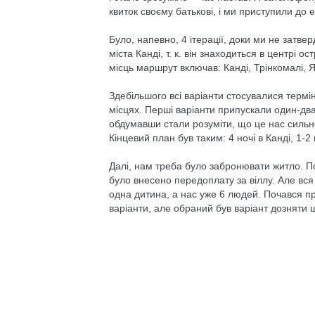
квиток своєму батькові, і ми приступили до 
Було, напевно, 4 ітерації, доки ми не затв
міста Канді, т. к. він знаходиться в центрі 
місць маршрут включав: Канді, Трінкомалі, Я
Здебільшого всі варіанти стосувалися термі
місцях. Перші варіанти припускали один-два 
обдумавши стали розуміти, що це нас сильно
Кінцевий план був таким: 4 ночі в Канді, 1-2
Далі, нам треба було забронювати житло. П
було внесено передоплату за віллу. Але вс
одна дитина, а нас уже 6 людей. Почався пр
варіанти, але обраний був варіант дозняти 