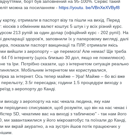
відчуттями, борт був заповнений на 95-100%. Сервіс такий
реліт можна за посиланням -
https://youtu. be/VBnXeXVByf8
 картку, отримали в паспорт візу та пішли на вихід. Перед
кіосків з обмінним валют коштує 5 штук і у всіх різний курс.
урсом 213 рупій за один долар (офіційний курс - 202 рупії). На
ні декларації здоров'я, заповнили їх у паперовому вигляді, далі
ра, показали паспорт вакцинації та ПЛР, отримали якісь
жай, ми вийшли з аеропорту – це перемога! Але немає! Ще треба
 - 64 Гб інтернету (щось близько 30 дол, якщо не помиляюся).
не та Іри. Потрібно сказати, що з інтернетом ситуація реально
зупинялися. Мобільним інтернетом ми користувалися,
'ятірка за інтернет. Ось тепер майже – Ура! Майже – бо всі вже
д перельоту; 3.5г пересадка; години 1.5 процедури виходу з
реїзд з аеропорту до Канді.
ми виходу з аеропорту на нас чекала людина, яку нам
им періодично списувався, щоб розуміти, що він на нас чекає і
істер SD, чекатиме вас на виході з табличкою" - так нам його
D, ми завантажилися у його мікроавтобус та поїхали до Канді,
хали ми вкрай акуратно, а на зустріч йшов потік працюючих у
ьнішим.