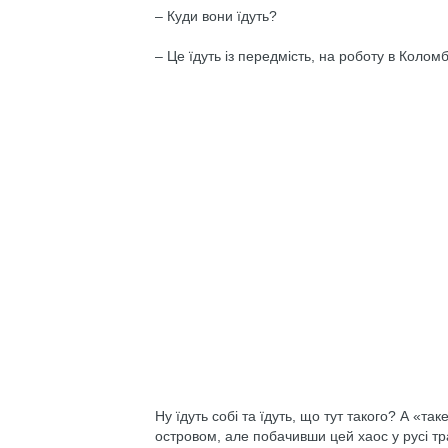
– Куди вони їдуть?
– Це їдуть із передмість, на роботу в Коломб
Ну їдуть собі та їдуть, що тут такого? А «т
островом, але побачивши цей хаос у русі тр