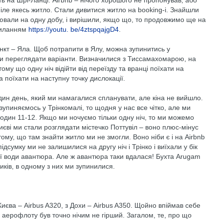
ть на Шрі-Ланці. Airbnb – нічого хорошого не пропонував, або
міле якесь житло. Стали дивитися житло на booking-і. Знайшли
ювали на одну добу, і вирішили, якщо що, то продовжимо ще на
силанням
https://youtu. be/4ztspqajgD4
.
нкт – Яла. Щоб потрапити в Ялу, можна зупинитись у
ли переглядати варіанти. Визначилися з Тиссамахомарою, на
тому що одну ніч відійти від переїзду та вранці поїхати на
та поїхати на наступну точку дислокації.
ин день, який ми намагалися спланувати, але кіна не вийшло.
зупиняємось у Трінкомалі, то щодня у нас все чітко, але ми
один 11-12. Якщо ми ночуємо тільки одну ніч, то ми можемо
Києві ми стали розглядати містечко Поттувіл – воно плюс-мінус
 тому, що там знайти житло ми не змогли. Воно ніби є і на Airbnb
підсумку ми не залишилися на другу ніч і Трінко і виїхали у бік
ої води авантюра. Але ж авантюра таки вдалася! Бухта Arugam
чиків, в одному з них ми зупинилися.
 Києва – Airbus A320, з Дохи – Airbus A350. Щойно впіймав себе
х аерофлоту був точно нічим не гірший. Загалом, те, про що