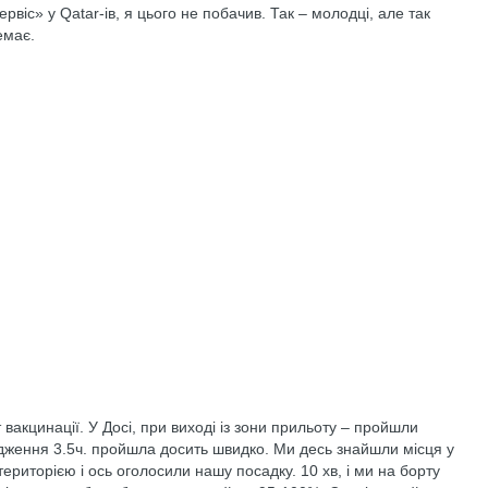
рвіс» у Qatar-ів, я цього не побачив. Так – молодці, але так
емає.
вакцинації. У Досі, при виході із зони прильоту – пройшли
адження 3.5ч. пройшла досить швидко. Ми десь знайшли місця у
територією і ось оголосили нашу посадку. 10 хв, і ми на борту