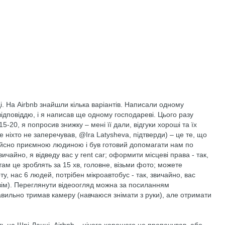
. На Airbnb знайшли кілька варіантів. Написали одному
 відповіддю, і я написав ще одному господареві. Цього разу
-20, я попросив знижку – мені її дали, відгуки хороші та їх
 ніхто не заперечував, @Ira Latysheva, підтверди) – це те, що
 дійсно приємною людиною і був готовий допомагати нам по
ичайно, я відведу вас у rent car; оформити місцеві права - так,
, там це зроблять за 15 хв, головне, візьми фото; можете
у, нас 6 людей, потрібен мікроавтобус - так, звичайно, вас
овім). Переглянути відеоогляд можна за посиланням
авильно тримав камеру (навчаюся знімати з руки), але отримати