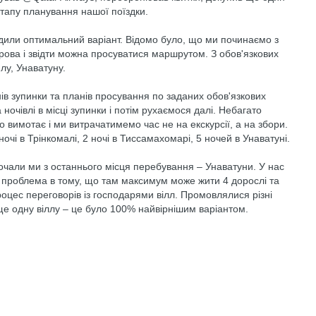
етапу планування нашої поїздки.
ердили оптимальний варіант. Відомо було, що ми починаємо з
острова і звідти можна просуватися маршрутом. З обов'язкових
лу, Унаватуну.
нів зупинки та планів просування по заданих обов'язкових
ночівлі в місці зупинки і потім рухаємося далі. Небагато
 вимотає і ми витрачатимемо час не на екскурсії, а на збори.
 ночі в Трінкомалі, 2 ночі в Тиссамахомарі, 5 ночей в Унаватуні.
очали ми з останнього місця перебування – Унаватуни. У нас
я проблема в тому, що там максимум може жити 4 дорослі та
оцес переговорів із господарями вілл. Промовлялися різні
ще одну віллу – це було 100% найвірнішим варіантом.