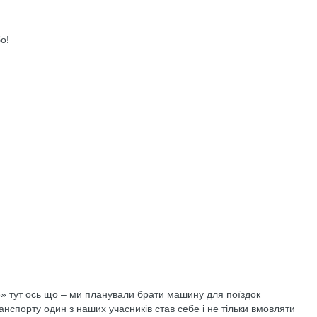
о!
аке» тут ось що – ми планували брати машину для поїздок
анспорту один з наших учасників став себе і не тільки вмовляти