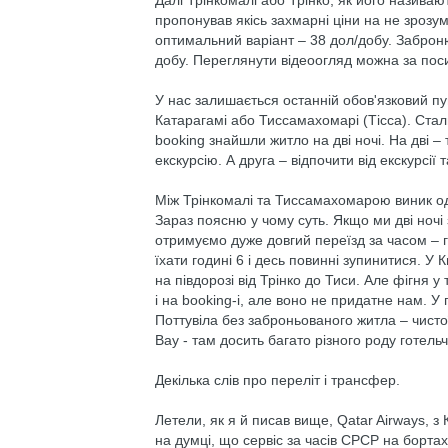
Далі Трінкомалі або Трінко, як його називаю
пропонував якісь захмарні ціни на не зрозу
оптимальний варіант – 38 дол/добу. Заброн
добу. Переглянути відеоогляд можна за по
У нас залишається останній обов'язковий пу
Катарагамі або Тиссамахомарі (Тісса). Ста
booking знайшли житло на дві ночі. На дві – 
екскурсію. А друга – відпочити від екскурсії 
Між Трінкомалі та Тиссамахомарою виник од
Зараз поясню у чому суть. Якщо ми дві ночі 
отримуємо дуже довгий переїзд за часом – г
їхати годині 6 і десь повинні зупинитися. У 
на півдорозі від Трінко до Тиси. Але фігня у
і на booking-і, але воно не придатне нам. У 
Поттувіла без заброньованого житла – чист
Bay - там досить багато різного роду готель
Декілька слів про переліт і трансфер.
Летели, як я й писав вище, Qatar Airways, з
на думці, що сервіс за часів СРСР на борта