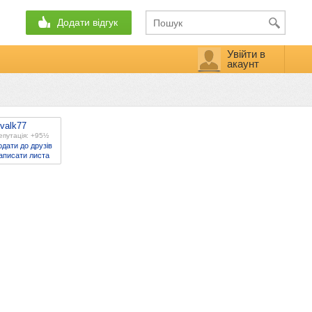
Додати відгук
Увійти в
акаунт
valk77
епутація: +95½
одати до друзів
аписати листа