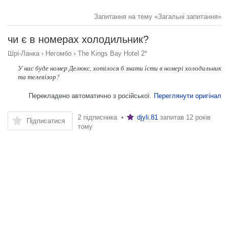
Запитання на тему «Загальні запитання»
чи є в номерах холодильник?
Шрі-Ланка
›
Негомбо
›
The Kings Bay Hotel 2*
У нас буде номер Делюкс, хотілося б знати їсти в номері холодильник
та телевізор?
Перекладено автоматично з російської.
Переглянути оригінал
2 підписника •
djyli.81
запитав
12 років
Підписатися
тому