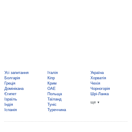
Усі запитання
Італія
Україна
Болгарія
Кіпр
Хорватія
Греція
Крим
Чехія
Домінікана
ОАЕ
Чорногорія
Єгипет
Польща
Шрі-Ланка
Ізраїль
Таїланд
ще
▼
Індія
Туніс
Іспанія
Туреччина