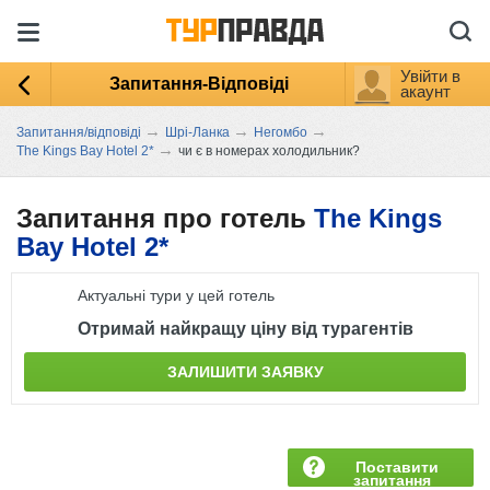
Увійти в
Запитання-Відповіді
акаунт
→
→
→
Запитання/відповіді
Шрі-Ланка
Негомбо
→
The Kings Bay Hotel 2*
чи є в номерах холодильник?
Запитання про готель
The Kings
Bay Hotel 2*
Актуальні тури у цей готель
Отримай найкращу ціну від турагентів
ЗАЛИШИТИ ЗАЯВКУ
Поставити
запитання