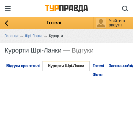
Увійти в
Готелі
акаунт
→
→
Головна
Шрі-Ланка
Курорти
Курорти Шрі-Ланки
— Відгуки
Відгуки про готелі
Курорти Шрі-Ланки
Готелі
Запитання/ві
Фото