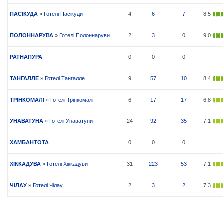
ПАСІКУДА
»
Готелі Пасікуди
4
6
7
8.5
ПОЛОННАРУВА
»
Готелі Полоннаруви
2
3
0
9.0
РАТНАПУРА
0
0
0
ТАНГАЛЛЕ
»
Готелі Тангалле
9
57
10
8.4
ТРІНКОМАЛІ
»
Готелі Трінкомалі
6
17
17
6.8
УНАВАТУНА
»
Готелі Унаватуни
24
92
35
7.1
ХАМБАНТОТА
0
0
0
ХІККАДУВА
»
Готелі Хіккадуви
31
223
53
7.1
ЧІЛАУ
»
Готелі Чілау
2
3
2
7.3