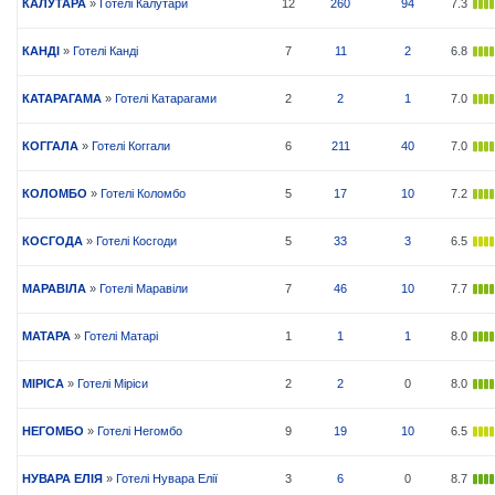
КАЛУТАРА
»
Готелі Калутари
12
260
94
7.3
КАНДІ
»
Готелі Канді
7
11
2
6.8
КАТАРАГАМА
»
Готелі Катарагами
2
2
1
7.0
КОГГАЛА
»
Готелі Коггали
6
211
40
7.0
КОЛОМБО
»
Готелі Коломбо
5
17
10
7.2
КОСГОДА
»
Готелі Косгоди
5
33
3
6.5
МАРАВІЛА
»
Готелі Маравіли
7
46
10
7.7
МАТАРА
»
Готелі Матарі
1
1
1
8.0
МІРІСА
»
Готелі Міріси
2
2
0
8.0
НЕГОМБО
»
Готелі Негомбо
9
19
10
6.5
НУВАРА ЕЛІЯ
»
Готелі Нувара Елії
3
6
0
8.7