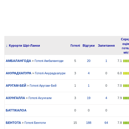
Сере
оці
↓
Курорти Шрі-Ланки
Готелі
Відгуки
Запитання
готе
міс
АМБАЛАНГОДА
»
Готелі Амбалангоди
5
20
1
7.1
АНУРАДХАПУРА
»
Готелі Анурадхапури
3
4
0
6.0
АРУГАМ-БЕЙ
»
Готелі Аругам-Бей
1
1
0
7.0
АХУНГАЛЛА
»
Готелі Ахунгали
3
19
4
7.9
БАТТІКАЛОА
0
0
0
БЕНТОТА
»
Готелі Бентоти
15
188
64
7.8