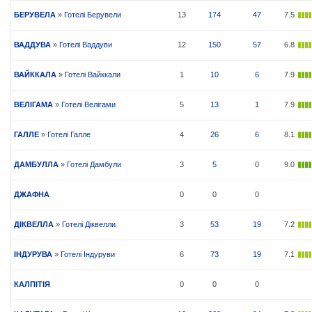
БЕРУВЕЛА
»
Готелі Берувели
13
174
47
7.5
ВАДДУВА
»
Готелі Ваддуви
12
150
57
6.8
ВАЙККАЛА
»
Готелі Вайккали
1
10
6
7.9
ВЕЛІГАМА
»
Готелі Велігами
5
13
1
7.9
ГАЛЛЕ
»
Готелі Галле
4
26
6
8.1
ДАМБУЛЛА
»
Готелі Дамбули
3
5
0
9.0
ДЖАФНА
0
0
0
ДІКВЕЛЛА
»
Готелі Діквелли
3
53
19
7.2
ІНДУРУВА
»
Готелі Індуруви
6
73
19
7.1
КАЛПІТІЯ
0
0
0