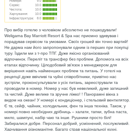
Номери:
9.0
Сервіс:
10.0
Чистота:
10.0
Харчування:
10.0
Інфраструктура:
8.0
Про вибір готелю з чоловіком абсолютно не пошкодували!
Weligama Bay Marriott Resort & Spa нас приємно здивував і
порадував сервісом та умовами. Своїх грошей він точно вартий!
Не дарма нам його запропонували одним із перших при покупці
туру. Їздили ми з т-про ТПГ. Дуже якісно організований
відпочинок. Переліт та трансфер без проблем. Допомога на всіх
етапах відпочинку. Цілодобовий зв'язок з менеджером для
вирішення навіть найменших проблем та питань. У готелі на
рецепції дуже ввічливі та чуйні співробітники, привітно нас
зустріли, проконсультували з усіх питань, зареєстрували та
проводили в номер. Номер у нас був невеликий, дуже затишний
та чистий. Дуже велике та зручне ліжко! ! Панорамні вікна з
видом на океан! У номері є кондиціонер, і стельовий вентилятор.
Є тв, сейф, чайник, холодильник, фен та інша техніка. Також, у
номері повно необхідних дрібниць – халати, тапки, зубна паста,
мило, шампуні, набір чаю та інше. Рушники просто білі!
Забиралися добре. Персонал добрий, усміхнений, послужливий.
Харчування різноманітне. Багато страв національної кухні.