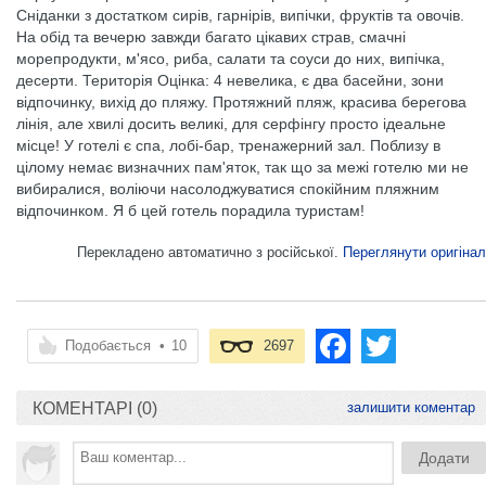
Сніданки з достатком сирів, гарнірів, випічки, фруктів та овочів.
На обід та вечерю завжди багато цікавих страв, смачні
морепродукти, м'ясо, риба, салати та соуси до них, випічка,
десерти. Територія Оцінка: 4 невелика, є два басейни, зони
відпочинку, вихід до пляжу. Протяжний пляж, красива берегова
лінія, але хвилі досить великі, для серфінгу просто ідеальне
місце! У готелі є спа, лобі-бар, тренажерний зал. Поблизу в
цілому немає визначних пам'яток, так що за межі готелю ми не
вибиралися, воліючи насолоджуватися спокійним пляжним
відпочинком. Я б цей готель порадила туристам!
Перекладено автоматично з російської.
Переглянути оригінал
Подобається
•
10
2697
КОМЕНТАРІ (0)
залишити коментар