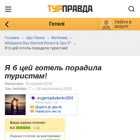
Увійти в
Готелі
акаунт
→
→
→
Головна
Шрі-Ланка
Велігама
→
Weligama Bay Marriott Resort & Spa 5*
Я б цей готель порадила туристам!
Я б цей готель порадила
туристам!
Написано:
19 грудня 2018
Час поїздки:
7 — 18 листопада 2018
evgeniadudenko504
Репутація: +10
Додати до друзів
Написати листа
Ваша оцінка готелю:
9.0
з 10
Оцінки готелю за критеріями: