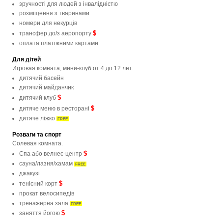
зручності для людей з інвалідністю
розміщення з тваринами
номери для некурців
$
трансфер до/з аеропорту
оплата платіжними картами
Для дітей
Игровая комната, мини-клуб от 4 до 12 лет.
дитячий басейн
дитячий майданчик
$
дитячий клуб
$
дитяче меню в ресторані
дитяче ліжко
FREE
Розваги та спорт
Солевая комната.
$
Спа або велнес-центр
сауна/лазня/хамам
FREE
джакузі
$
тенісний корт
прокат велосипедів
тренажерна зала
FREE
$
заняття йогою