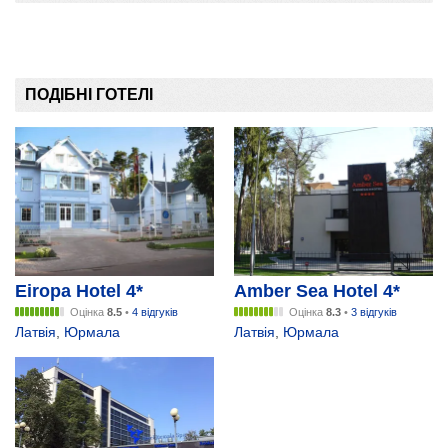
ПОДІБНІ ГОТЕЛІ
Eiropa Hotel 4*
Amber Sea Hotel 4*
Оцінка
8.5
•
4 відгуків
Оцінка
8.3
•
3 відгуків
Латвія
,
Юрмала
Латвія
,
Юрмала