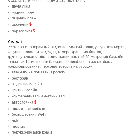
В 300 метрах, через дорогу и сосновую рощу.
друга лінія
мiський пляж
піщаний пляж
$
шезлонги
$
парасольки
У готелі
Ресторан с панорамный видом на Рижский залив, услуги консьержа,
услуги по глажению одежды, камера хранения багажа,
круглосуточная стойка регистрации, крытый 25-метровый бассейн,
открытый 12-метровый бассейн, 12 конференц-залов, факс/
ксерокопирование, персонал говорит на русском.
власники не пов'язані з росією
ресторан
відкритий басейн
критий басейн
конференц-зал/банкетний зал
$
автостоянка
прокат автомобілів
безкоштовний Wi-Fi
ліфт
пральня
перукарня/салон краси