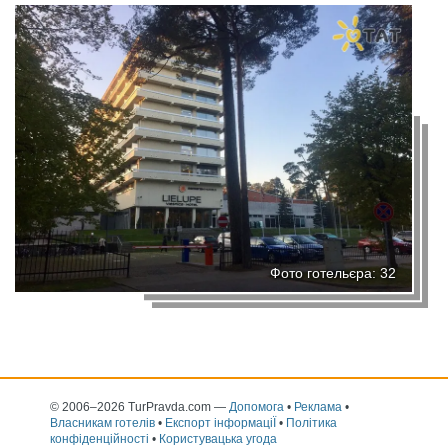
Фото готельєра: 32
© 2006–2026 TurPravda.com
—
Допомога
•
Реклама
•
Власникам готелів
•
Експорт інформаціЇ
•
Політика
конфіденційності
•
Користувацька угода