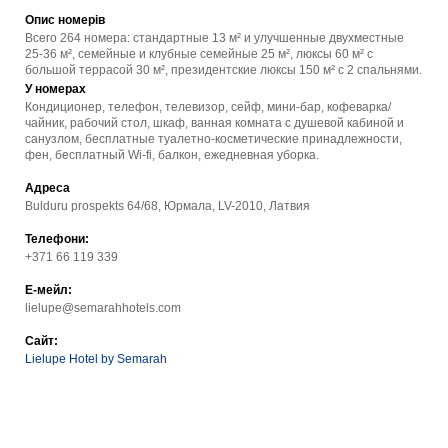
Опис номерів
Всего 264 номера: стандартные 13 м² и улучшенные двухместные
25-36 м², семейные и клубные семейные 25 м², люксы 60 м² с
большой террасой 30 м², президентские люксы 150 м² с 2 спальнями.
У номерах
Кондиционер, телефон, телевизор, сейф, мини-бар, кофеварка/
чайник, рабочий стол, шкаф, ванная комната с душевой кабиной и
санузлом, бесплатные туалетно-косметические принадлежности,
фен, бесплатный Wi-fi, балкон, ежедневная уборка.
Адреса
Bulduru prospekts 64/68, Юрмала, LV-2010, Латвия
Телефони:
+371 66 119 339
Е-мейл:
lielupe@semarahhotels.com
Сайт:
Lielupe Hotel by Semarah