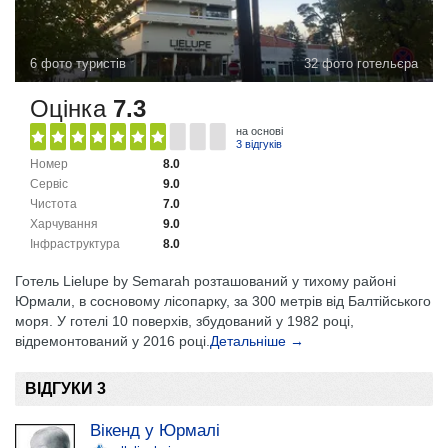
6 фото туристів
32 фото готельєра
Оцінка
7.3
на основі
3 відгуків
Номер
8.0
Сервіс
9.0
Чистота
7.0
Харчування
9.0
Інфраструктура
8.0
Готель Lielupe by Semarah розташований у тихому районі
Юрмали, в сосновому лісопарку, за 300 метрів від Балтійського
моря. У готелі 10 поверхів, збудований у 1982 році,
відремонтований у 2016 році.
Детальніше →
ВІДГУКИ 3
Вікенд у Юрмалі