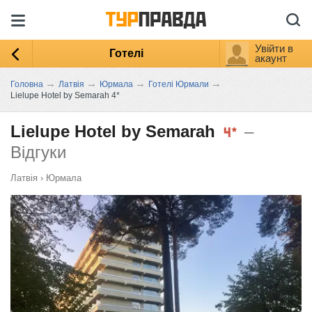
Увійти в
Готелі
акаунт
→
→
→
→
Головна
Латвія
Юрмала
Готелі Юрмали
Lielupe Hotel by Semarah 4*
Lielupe Hotel by Semarah
–
Відгуки
Латвія
›
Юрмала