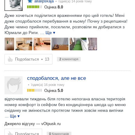
allalipskaja
• їздив(а)
14 років тому
Оцінка
8.0
Дуже хочеться поділитися враженнями про цей готель! Мені
дуже сподобалося перебування в ньому! Почну з рецепшена!
Дуже чемно прийняли, поселили, розповіли як добиратися з
Юрмали до Риги.
… Ще ▾
Подобається
•
13
2
коментаря
сподобалося, але не все
• їздив(а)
16 років тому
Оцінка
5.0
відпочивали тиждень біля готелю непогана власна територія
номер комфорт із сейфом без кондиціонера шкода що меню
сніданку не змінюється протягом тижня зовсім нема випічки
… Ще ▾
Джерело відгуку —
vOtpusk.ru
Подобається
0
Коментарів