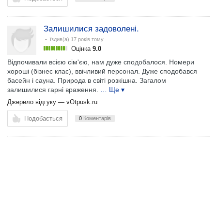
Залишилися задоволені.
• їздив(а)
17 років тому
Оцінка
9.0
Відпочивали всією сім'єю, нам дуже сподобалося. Номери
хороші (бізнес клас), ввічливий персонал. Дуже сподобався
басейн і сауна. Природа в світі розкішна. Загалом
залишилися гарні враження.
… Ще ▾
Джерело відгуку —
vOtpusk.ru
Подобається
0
Коментарів