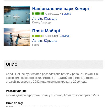
Національний парк Кемері
Оцінка
10.0
•
1 відгук
Латвія
,
Юрмала
Пляжі, Природа
Пляж Майорі
Оцінка
8.0
•
1 відгук
Латвія
,
Юрмала
Пляжі
ОПИС
Отель Lielupe by Semarah расположена в тихом районе Юрмалы, в
сосновом лесопарке, в 300 метрах от Балтийского моря. В отеле 10
этажей, построен в 1982 году, отремонтирован в 2016 году.
Розташування
4 км от центра курортной зоны ул. Йомас, 16 км от аэропорта г. Рига.
Опис пляжу