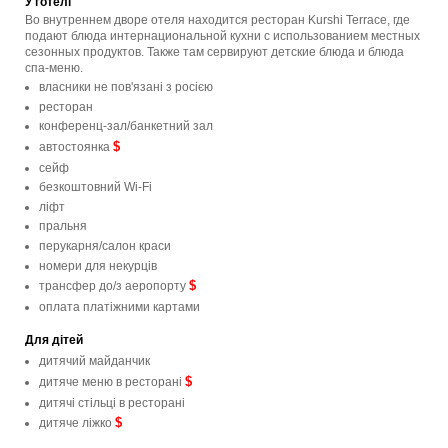
У готелі
Во внутреннем дворе отеля находится ресторан Kurshi Terrace, где
подают блюда интернациональной кухни с использованием местных
сезонных продуктов. Также там сервируют детские блюда и блюда
спа-меню.
власники не пов'язані з росією
ресторан
конференц-зал/банкетний зал
$
автостоянка
сейф
безкоштовний Wi-Fi
ліфт
пральня
перукарня/салон краси
номери для некурців
$
трансфер до/з аеропорту
оплата платіжними картами
Для дітей
дитячий майданчик
$
дитяче меню в ресторані
дитячі стільці в ресторані
$
дитяче ліжко