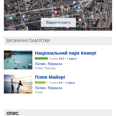
Відкрити карту
ВИЗНАЧНІ ПАМ'ЯТКИ
Національний парк Кемері
Оцінка
10.0
•
1 відгук
Латвія
,
Юрмала
Пляжі, Природа
Пляж Майорі
Оцінка
8.0
•
1 відгук
Латвія
,
Юрмала
Пляжі
ОПИС