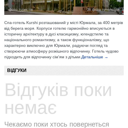
фото туристів
36 фото готельєра
Спа-готель Kurshi розташований у місті Юрмала, за 400 метрів
від берега моря. Корпуси готелю гармонійно вписуються в
історичну архітектуру в дусі класицизму, югендстилю та
національного романтизму, а також функціоналізму, що
характерно виключно для Юрмали, радуючи погляд та
створюючи атмосферу розкішного відпочинку. Готель чудово
підходить для відпочинку сім'ям з дітьми.
Детальніше →
ВІДГУКИ
Відгуків поки
немає
Чекаємо поки хтось повернеться