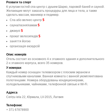
Розваги та спорт
К услугам гостей спа-центр с душем Шарко, паровой баней и сауной.
Желающие могут заказать процедуры для лица и тела, а также
сделать массаж, маникюр и педикюр.
$
Спа або велнес-центр
$
сауна/лазня/хамам
$
джакузі
$
прокат велосипедів
заняття йогою
організація екскурсій
Опис номерів
Отель состоит из основного 4-х этажного здания и дополнительного
2-х этажного корпуса, всего 35 номеров.
У номерах
Каждый номер оснащен телевизором с плоским экраном и
спутниковыми каналами. Ванная комната с ванной укомплектована
полотенцами. Номера оборудованы кондиционерами,
холодильниками, чайниками, телефонной связью и Wi-Fi.
Адреса
Ceriņu iela 22, Юрмала, LV-2015, Латвия
Телефони:
+ 371 67878900