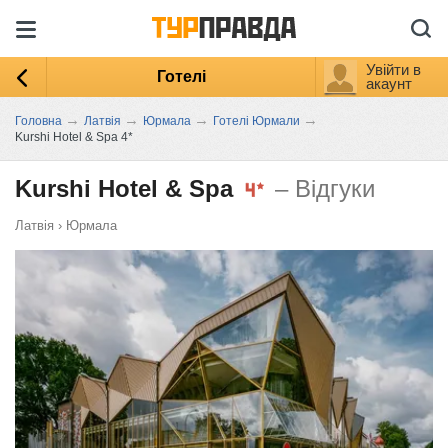
Увійти в
Готелі
акаунт
→
→
→
→
Головна
Латвія
Юрмала
Готелі Юрмали
Kurshi Hotel & Spa 4*
Kurshi Hotel & Spa
– Відгуки
Латвія
›
Юрмала