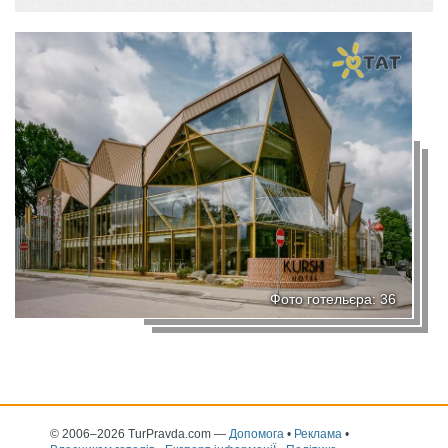
Фото готельєра: 36
© 2006–2026 TurPravda.com
—
Допомога
•
Реклама
•