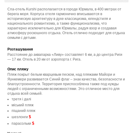
Спа-отель Kurshi располагается в городе Юрмала, в 400 метрах от
берега моря. Корпуса отеля гармонично вписываются в
историческую архитектуру в духе классицизма, югендстиля и
национального романтизма, а также функционализма, что
характерно исключительно для Юрмалы, радуя взор и создавая
атмосферу роскошного отдыха. Отель отлично подходит для отдыха
семьям с детьми.
Розташування
Расстояние до аквапарка «Ливу» составляет 6 км, а до центра Риги
— 17 км. Отель в 20 км от аэропорта г. Рига.
Опис пляжу
Пляж покрыт белым кварцевым песком, над пляжами Майори и
Яункемери развивается Синий флаг – знак качества, безопасности и
благоустроенности. Территория приспособлена также под нужды
людей с ограниченными возможностями. Это отличное место для
отдыха всей семьей.
третя і далі
мiський пляж
піщаний пляж
$
шезлонги
$
парасольки