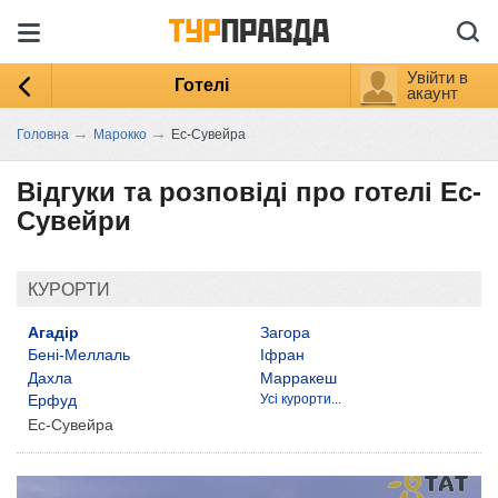
Увійти в
Готелі
акаунт
→
→
Головна
Марокко
Ес-Сувейра
Відгуки та розповіді про готелі Ес-
Сувейри
КУРОРТИ
Агадір
Загора
Бені-Меллаль
Іфран
Дахла
Марракеш
Ерфуд
Усі курорти...
Ес-Сувейра