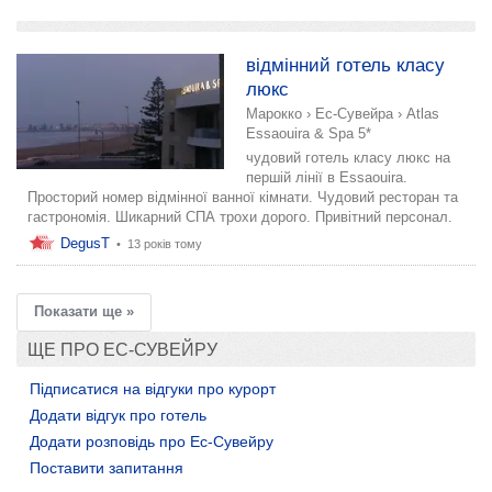
додати розповідь
відмінний готель класу
люкс
Марокко
›
Ес-Сувейра
›
Atlas
Essaouira & Spa 5*
чудовий готель класу люкс на
першій лінії в Essaouira.
Просторий номер відмінної ванної кімнати. Чудовий ресторан та
гастрономія. Шикарний СПА трохи дорого. Привітний персонал.
DegusT
•
13 років тому
Показати ще »
ЩЕ ПРО ЕС-СУВЕЙРУ
Підписатися на відгуки про курорт
Додати відгук про готель
Додати розповідь про Ес-Сувейру
Поставити запитання