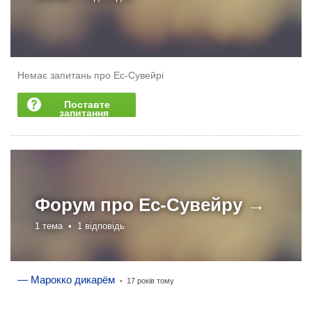
Немає запитань про Ес-Сувейрі
Поставте
запитання
Форум про
Ес-Сувейру →
1 тема •
1 відповідь
— Марокко дикарём
•
17 років тому