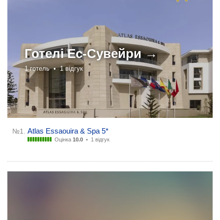
Готелі
Ес-Сувейри →
1 готель •
1 відгук
Atlas Essaouira & Spa 5*
№1.
Оцінка
10.0
•
1 відгук