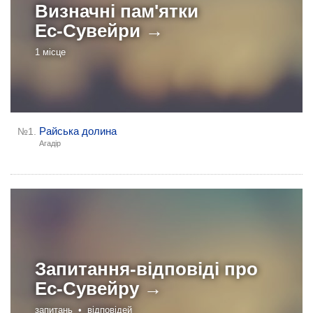
Визначні пам'ятки
Ес-Сувейри →
1 місце
Райська долина
№1.
Агадір
Запитання-відповіді про
Ес-Сувейру →
запитань •
відповідей