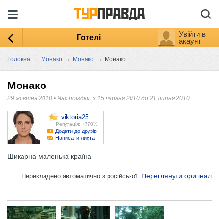
Увійти в
Готелі
акаунт
→
→
→
Головна
Монако
Монако
Монако
Монако
29 жовтня 2010
•
Час поїздки: з 15 червня 2010 до 21 липня 2010
viktoria25
Репутація: +770½
Додати до друзів
Написати листа
Шикарна маленька країна
Переглянути оригінал
Перекладено автоматично з російської.