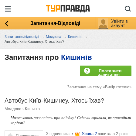
Увійти в
Запитання-Відповіді
акаунт
→
→
→
Запитання/відповіді
Молдова
Кишинів
Автобус Київ-Кишинеу. Хтось їхав?
Запитання про
Кишинів
Поставити
запитання
Запитання на тему «Вибір готелю»
Автобус Київ-Кишинеу. Хтось їхав?
Молдова
›
Кишинів
Може хтось розповість про поїздку? Скільки тривала, як проходили
кордон?
3 підписника •
Scurra-2
запитала
2 роки
Підписатися