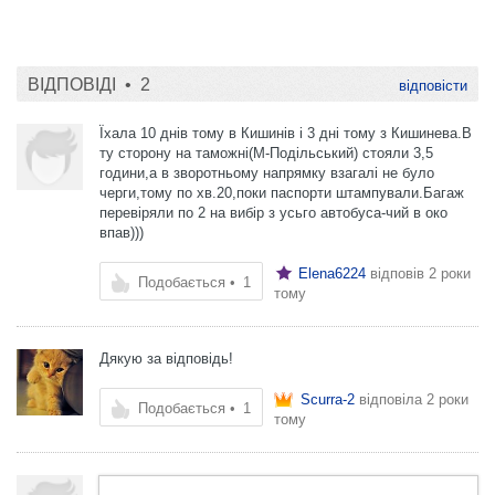
ВІДПОВІДІ •
2
відповісти
Їхала 10 днів тому в Кишинів і 3 дні тому з Кишинева.В
ту сторону на таможні(М-Подільський) стояли 3,5
години,а в зворотньому напрямку взагалі не було
черги,тому по хв.20,поки паспорти штампували.Багаж
перевіряли по 2 на вибір з усьго автобуса-чий в око
впав)))
Elena6224
відповів
2 роки
Подобається
•
1
тому
Дякую за відповідь!
Scurra-2
відповіла
2 роки
Подобається
•
1
тому