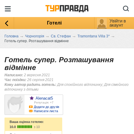
Увійти в
Готелі
акаунт
→
→
→
→
Головна
Чорногорія
Св. Стефан
Tramontana Villa 3*
Готель супер. Розташування відмінне
Готель супер. Розташування
відмінне
Написано:
2 вересня 2021
Час поїздки:
26 серпня 2021
Кому автор радить готель:
Для спокійного відпочинку; Для сімейного
відпочинку з дітьми
Alenacat5
Репутація: +7
Додати до друзів
Написати листа
Ваша оцінка готелю:
10.0
з 10