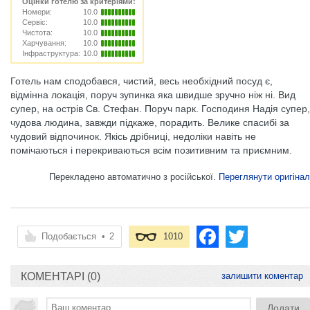
Оцінки готелю за критеріями:
Номери:
10.0
Сервіс:
10.0
Чистота:
10.0
Харчування:
10.0
Інфраструктура:
10.0
Готель нам сподобався, чистий, весь необхідний посуд є,
відмінна локація, поруч зупинка яка швидше зручно ніж ні. Вид
супер, на острів Св. Стефан. Поруч парк. Господиня Надія супер,
чудова людина, завжди підкаже, порадить. Велике спасибі за
чудовий відпочинок. Якісь дрібниці, недоліки навіть не
помічаються і перекриваються всім позитивним та приємним.
Перекладено автоматично з російської.
Переглянути оригінал
Подобається
•
2
1010
КОМЕНТАРІ (0)
залишити коментар