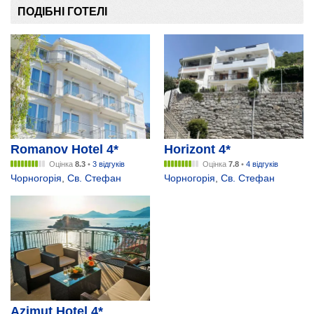
ПОДІБНІ ГОТЕЛІ
Romanov Hotel 4*
Horizont 4*
Оцінка
8.3
•
3 відгуків
Оцінка
7.8
•
4 відгуків
Чорногорія
,
Св. Стефан
Чорногорія
,
Св. Стефан
Azimut Hotel 4*