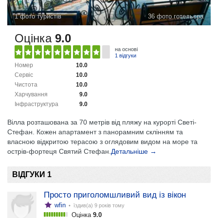
1 фото туристів
36 фото готельєра
Оцінка
9.0
на основі
1 відгуки
Номер
10.0
Сервіс
10.0
Чистота
10.0
Харчування
9.0
Інфраструктура
9.0
Вілла розташована за 70 метрів від пляжу на курорті Светі-
Стефан. Кожен апартамент з панорамним склінням та
власною відкритою терасою з оглядовим видом на море та
острів-фортеця Святий Стефан.
Детальніше →
ВІДГУКИ 1
Просто приголомшливий вид із вікон
wfin
• їздив(а)
9 років тому
Оцінка
9.0