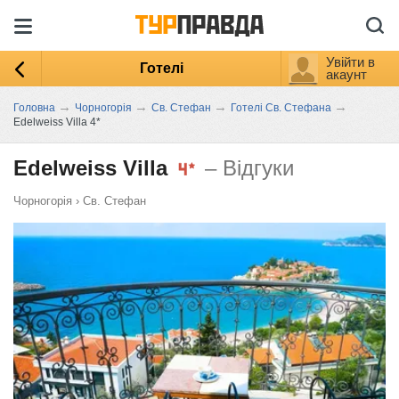
Увійти в
Готелі
акаунт
→
→
→
→
Головна
Чорногорія
Св. Стефан
Готелі Св. Стефана
Edelweiss Villa 4*
Edelweiss Villa
– Відгуки
Чорногорія
›
Св. Стефан