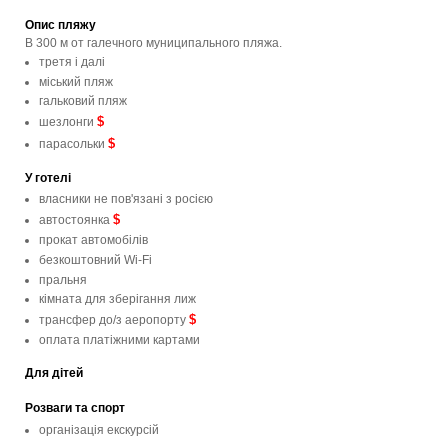
Опис пляжу
В 300 м от галечного муниципального пляжа.
третя і далі
мiський пляж
гальковий пляж
$
шезлонги
$
парасольки
У готелі
власники не пов'язані з росією
$
автостоянка
прокат автомобілів
безкоштовний Wi-Fi
пральня
кімната для зберігання лиж
$
трансфер до/з аеропорту
оплата платіжними картами
Для дітей
Розваги та спорт
організація екскурсій