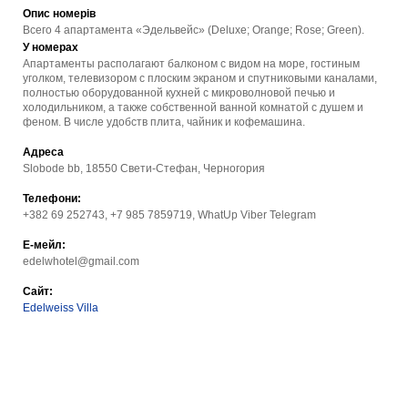
Опис номерів
Всего 4 апартамента «Эдельвейс» (Deluxe; Orange; Rose; Green).
У номерах
Апартаменты располагают балконом с видом на море, гостиным
уголком, телевизором с плоским экраном и спутниковыми каналами,
полностью оборудованной кухней с микроволновой печью и
холодильником, а также собственной ванной комнатой с душем и
феном. В числе удобств плита, чайник и кофемашина.
Адреса
Slobode bb, 18550 Свети-Стефан, Черногория
Телефони:
+382 69 252743, +7 985 7859719, WhatUp Viber Telegram
Е-мейл:
edelwhotel@gmail.com
Сайт:
Edelweiss Villa