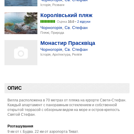
Історія, Розваги
Королівський пляж
Оцінка
10.0
•
2 відгуки
Чорногорія
,
Св. Стефан
Пляжі, Природа
Монастир Прасквіца
Чорногорія
,
Св. Стефан
Історія, Архітектура, Релігія
ОПИС
Вилла расположена в 70 метрах от пляжа на курорте Свети-Стефан.
Каждый апартамент с панорамным остеклением и собственной
открытой террасой с обзорным видом на море и остров-крепость
Святой Стефан.
Розташування
9 км от г. Будва. 22 км от аэропорта Тиват.