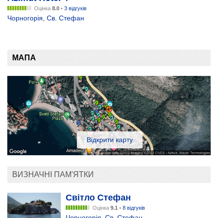
Оцінка
8.0
•
3 відгуків
Чорногорія
,
Св. Стефан
МАПА
Відкрити карту
ВИЗНАЧНІ ПАМ'ЯТКИ
Світло Стефан
Оцінка
9.1
•
8 відгуків
Чорногорія
,
Св. Стефан