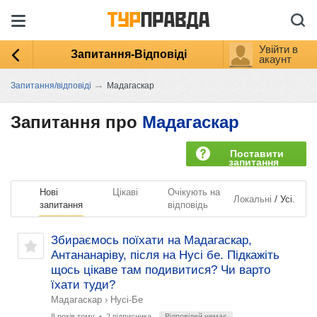
Увійти в
Запитання-Відповіді
акаунт
→
Запитання/відповіді
Мадагаскар
Запитання про
Мадагаскар
Поставити
запитання
Нові
Цікаві
Очікують на
/
Локальні
Усі.
запитання
відповідь
Збираємось поїхати на Мадагаскар,
Антананаріву, після на Нусі бе. Підкажіть
щось цікаве там подивитися? Чи варто
їхати туди?
Мадагаскар
›
Нусі-Бе
8 років тому
• 2 підписника
Відповідей немає