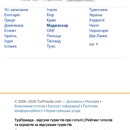
Усі запитання
Італія
Туреччина
Болгарія
Кіпр
Україна
Греція
Крим
Хорватія
Домінікана
Мадагаскар
Чехія
Єгипет
ОАЕ
Чорногорія
Ізраїль
Польща
Шрі-Ланка
Індія
Таїланд
ще
▼
Іспанія
Туніс
© 2006–2026 TurPravda.com
—
Допомога
•
Реклама
•
Власникам готелів
•
Експорт інформаціЇ
•
Політика
конфіденційності
•
Користувацька угода
ТурПравда -
відгуки туристів про готелі
| Рейтинг готелів
та курортів за відгуками туристів