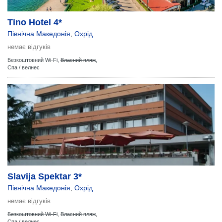
Tino Hotel 4*
Північна Македонія
,
Охрід
немає відгуків
Безкоштовний Wi-Fi,
Власний пляж
,
Спа / велнес
Slavija Spektar 3*
Північна Македонія
,
Охрід
немає відгуків
Безкоштовний Wi-Fi
,
Власний пляж
,
Спа / велнес