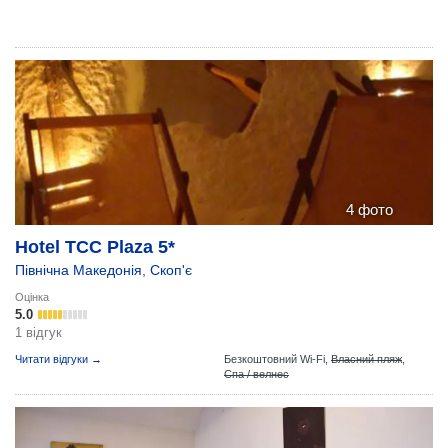
4 фото
Hotel TCC Plaza 5*
Північна Македонія
,
Скоп'є
Оцінка
5.0
1 відгук
Читати відгуки →
Безкоштовний Wi-Fi,
Власний пляж
,
Спа / велнес