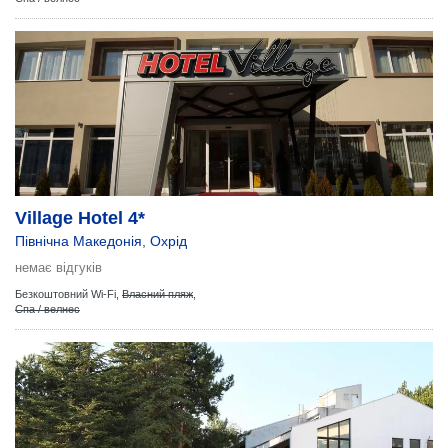
Village Hotel 4*
Північна Македонія
,
Охрід
немає відгуків
Безкоштовний Wi-Fi,
Власний пляж
,
Спа / велнес