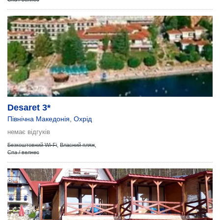
Desaret 3*
Північна Македонія
,
Охрід
немає відгуків
Безкоштовний Wi-Fi
,
Власний пляж
,
Спа / велнес