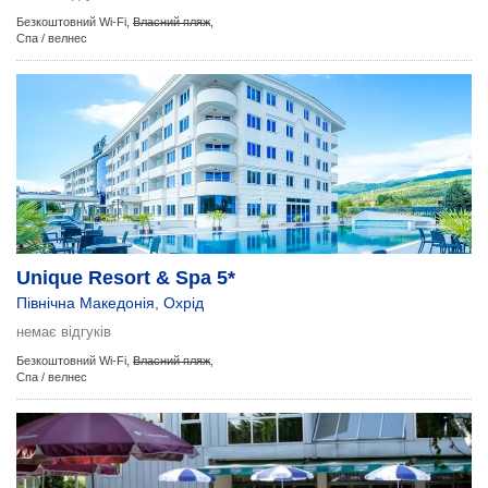
Безкоштовний Wi-Fi,
Власний пляж
,
Спа / велнес
Unique Resort & Spa 5*
Північна Македонія
,
Охрід
немає відгуків
Безкоштовний Wi-Fi,
Власний пляж
,
Спа / велнес