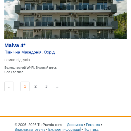
Maiva 4*
Північна Македонія
,
Охрід
немає відгуків
Безкоштовний Wi-Fi,
Власний пляж
,
Спа / велнес
1
2
3
→
←
© 2006–2026 TurPravda.com
—
Допомога
•
Реклама
•
Власникам готелів
•
Експорт інформаціЇ
•
Політика