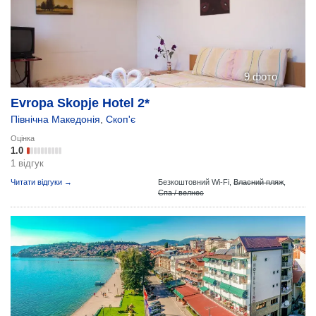
9 фото
Evropa Skopje Hotel 2*
Північна Македонія
,
Скоп'є
Оцінка
1.0
1 відгук
Читати відгуки →
Безкоштовний Wi-Fi,
Власний пляж
,
Спа / велнес