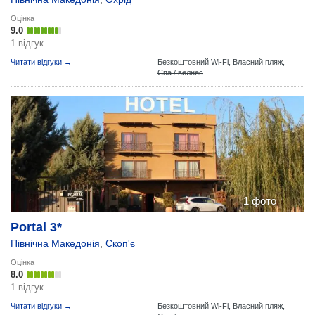
Оцінка
9.0
1 відгук
Читати відгуки →
Безкоштовний Wi-Fi
,
Власний пляж
,
Спа / велнес
1 фото
Portal 3*
Північна Македонія
,
Скоп'є
Оцінка
8.0
1 відгук
Читати відгуки →
Безкоштовний Wi-Fi,
Власний пляж
,