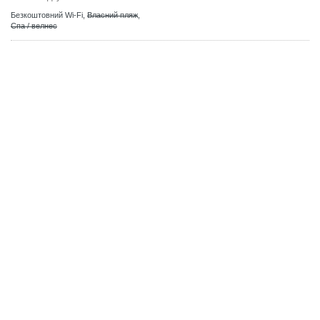
Безкоштовний Wi-Fi,
Власний пляж
,
Спа / велнес