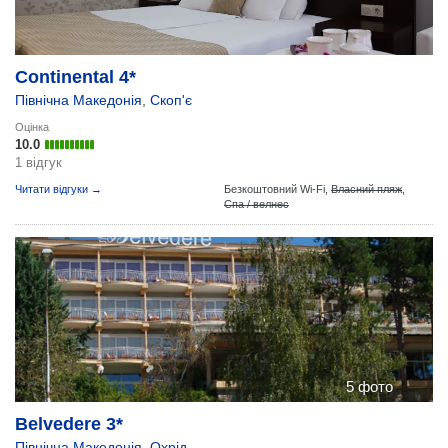
Continental 4*
Північна Македонія
,
Скоп'є
Оцінка
10.0
1 відгук
Читати відгуки →
Безкоштовний Wi-Fi,
Власний пляж
,
Спа / велнес
5 фото
Belvedere 3*
Північна Македонія
,
Охрід