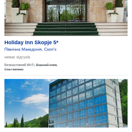
Holiday Inn Skopje 5*
Північна Македонія
,
Скоп'є
немає відгуків
Безкоштовний Wi-Fi,
Власний пляж
,
Спа / велнес