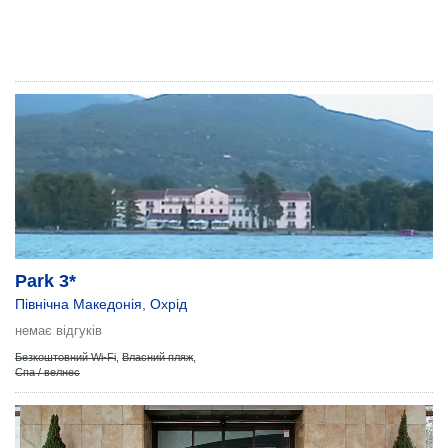
Park 3*
Північна Македонія
,
Охрід
немає відгуків
Безкоштовний Wi-Fi
,
Власний пляж
,
Спа / велнес