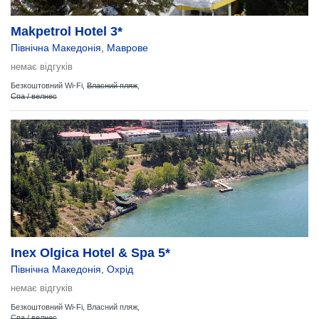
Makpetrol Hotel 3*
Північна Македонія
,
Маврове
немає відгуків
Безкоштовний Wi-Fi,
Власний пляж
,
Спа / велнес
Inex Olgica Hotel & Spa 5*
Північна Македонія
,
Охрід
немає відгуків
Безкоштовний Wi-Fi,
Власний пляж,
Спа / велнес