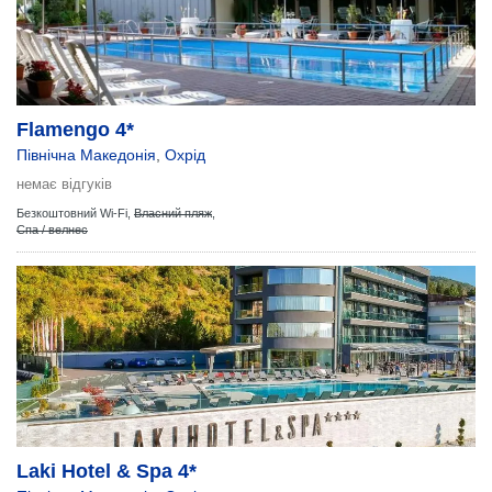
Flamengo 4*
Північна Македонія
,
Охрід
немає відгуків
Безкоштовний Wi-Fi,
Власний пляж
,
Спа / велнес
Laki Hotel & Spa 4*