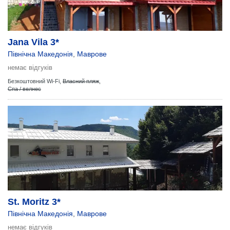
Jana Vila 3*
Північна Македонія
,
Маврове
немає відгуків
Безкоштовний Wi-Fi,
Власний пляж
,
Спа / велнес
St. Moritz 3*
Північна Македонія
,
Маврове
немає відгуків