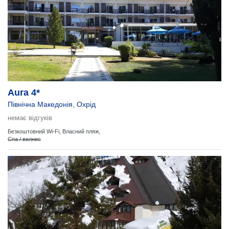
Aura 4*
Північна Македонія
,
Охрід
немає відгуків
Безкоштовний Wi-Fi,
Власний пляж,
Спа / велнес