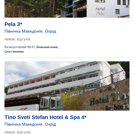
Pela 3*
Північна Македонія
,
Охрід
немає відгуків
Безкоштовний Wi-Fi,
Власний пляж
,
Спа / велнес
Tino Sveti Stefan Hotel & Spa 4*
Північна Македонія
,
Охрід
немає відгуків