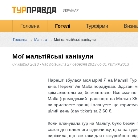
УКРАЇНА
Головна
Готелі
Турфірми
Визна
→
→
Головна
Мальта
Мої мальтійські канікули
Мої мальтійські канікули
07 квітня 2013
•
Час поїздки: з 27 березня 2013 до 01 квітня 2013
Нарешті збулася моя мрія! Я на Мальті! Тур
днів. Переліт Air Malta порадував. Відстані 
крім алкогольних, безкоштовно. Все смачно.
Malta (громадський транспорт на Мальті) Х5 
ви прилітаєте вранці і плануєте ще користу
цілий день (day ticket) за 2.60 €.
Коли планувала тур на Мальту, було безліч п
сезон для пляжного відпочинку, ціна на тур
вирішила, що все-таки для екскурсійного від