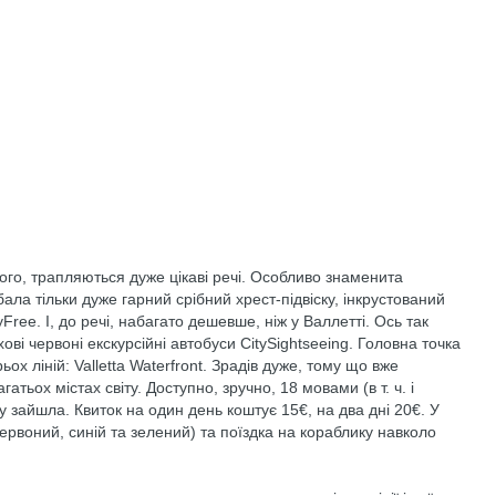
ого, трапляються дуже цікаві речі. Особливо знаменита
бала тільки дуже гарний срібний хрест-підвіску, інкрустований
yFree. І, до речі, набагато дешевше, ніж у Валлетті. Ось так
ві червоні екскурсійні автобуси CitySightseeing. Головна точка
ьох ліній: Valletta Waterfront. Зрадів дуже, тому що вже
тьох містах світу. Доступно, зручно, 18 мовами (в т. ч. і
 зайшла. Квиток на один день коштує 15€, на два дні 20€. У
ервоний, синій та зелений) та поїздка на кораблику навколо