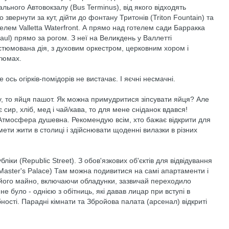
ального Автовокзалу (Bus Terminus), від якого відходять
звернути за кут, дійти до фонтану Тритонів (Triton Fountain) та
телем Valletta Waterfront. А прямо над готелем сади Барракка
Paul) прямо за рогом. З неї на Великдень у Валлетті
стюмована дія, з духовим оркестром, церковним хором і
стюмах.
 ось огірків-помідорів не вистачає. І яєчні несмачні.
у, то яйця пашот. Як можна примудритися зіпсувати яйця? Але
сир, хліб, мед і чай/кава, то для мене сніданок вдався!
Атмосфера душевна. Рекомендую всім, хто бажає відкрити для
мети жити в столиці і здійснювати щоденні вилазки в різних
іки (Republic Street). З обов'язкових об'єктів для відвідування
Master's Palace) Там можна подивитися на самі апартаменти і
я його майно, включаючи обладунки, зазвичай переходило
не було - однією з обітниць, які давав лицар при вступі в
ості. Парадні кімнати та Збройова палата (арсенал) відкриті