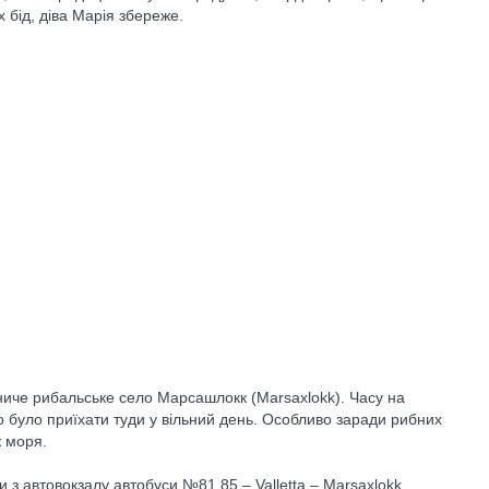
х бід, діва Марія збереже.
ниче рибальське село Марсашлокк (Marsaxlokk). Часу на
о було приїхати туди у вільний день. Особливо заради рибних
ж моря.
 з автовокзалу автобуси №81.85 – Valletta – Marsaxlokk.