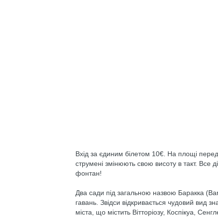
Вхід за єдиним білетом 10€. На площі пере
струмені змінюють свою висоту в такт. Все д
фонтан!
Два сади під загальною назвою Баракка (Bar
гавань. Звідси відкривається чудовий вид з
міста, що містить Вітторіозу, Коспікуа, Сенгл