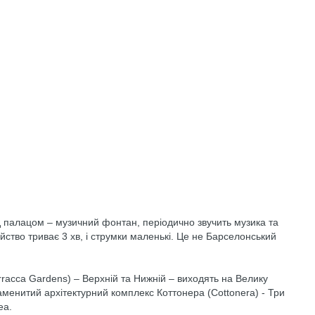
д палацом – музичний фонтан, періодично звучить музика та
ійство триває 3 хв, і струмки маленькі. Це не Барселонський
racca Gardens) – Верхній та Нижній – виходять на Велику
наменитий архітектурний комплекс Коттонера (Cottonera) - Три
еа.