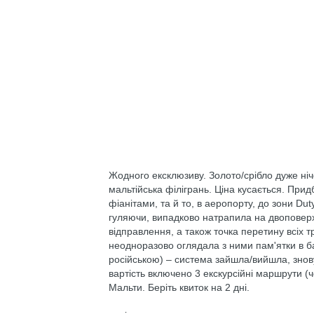
Жодного ексклюзиву. Золото/срібло дуже ніч
мальтійська філігрань. Ціна кусається. Прид
фіанітами, та й то, в аеропорту, до зони Dut
гуляючи, випадково натрапила на двоповерхо
відправлення, а також точка перетину всіх тр
неодноразово оглядала з ними пам'ятки в бага
російською) – система зайшла/вийшла, знову
вартість включено 3 екскурсійні маршрути (ч
Мальти. Беріть квиток на 2 дні.