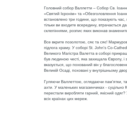
Головний собор Валлетти – Собор Св. Іоанна
«Святий Ієронім» та «Обезголовлення Іоанна
встановлено три години, що показують час, м
тільки ви входите всередину, втрачається д
склепіннями, розпис яких виконав знаменити
Все вкрите позолотою, сяє та сяє! Мармуров
підлога храму. У соборі St. John's Co-Cathe
Великого Магістра Валетта в соборі прикраш
був людиною честі, яка захищала Європу, і з
вказується, що похований він у благословенно
Великій Осаді, поховані у внутрішньому дво
Гуляючи Валлеттою, оглядаючи пам'ятки, та
ахти. У маленьких магазинчиках - суцільно К
перестали виробляти гарний, якісний одяг? 
всіх країнах цих мереж.