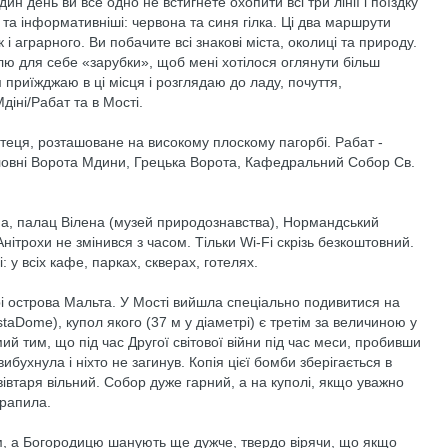
н день ви все одно не встигнете охопити всі три лінії і поїздку
і та інформативніші: червона та синя гілка. Ці два маршрути
 і аграрного. Ви побачите всі знакові міста, околиці та природу.
ю для себе «зарубки», щоб мені хотілося оглянути більш
приїжджаю в ці місця і розглядаю до ладу, почуття,
діні/Рабат та в Мості.
теця, розташоване на високому плоскому пагорбі. Рабат -
Головні Ворота Мдини, Грецька Ворота, Кафедральний Собор Св.
опа, палац Вілена (музей природознавства), Нормандський
Анітрохи не змінився з часом. Тільки Wi-Fi скрізь безкоштовний.
 у всіх кафе, парках, скверах, готелях.
трі острова Мальта. У Мості вийшла спеціально подивитися на
taDome), купол якого (37 м у діаметрі) є третім за величиною у
мий тим, що під час Другої світової війни під час меси, пробивши
бухнула і ніхто не загинув. Копія цієї бомби зберігається в
 вівтаря вільний. Собор дуже гарний, а на куполі, якщо уважно
трапила.
, а Богородицю шанують ще дужче, твердо вірячи, що якщо