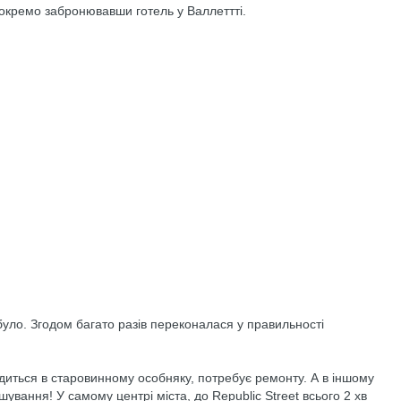
 окремо забронювавши готель у Валлеттті.
 було. Згодом багато разів переконалася у правильності
аходиться в старовинному особняку, потребує ремонту. А в іншому
ування! У самому центрі міста, до Republic Street всього 2 хв