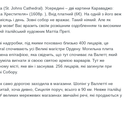
 (St. Johns Cathedral). Усередині – дві картини Караваджо:
 Хрестителя» (1608р. ), Вхід платний (6€). На одній з його веж
ісяць і день. Зовні собор не вражає. Такий ніякий. Але як
ар мови! Вас вразить своїм розкішним оздобленням та високими
й італійський художник Маттіа Преті.
і надгробки, під якими поховано близько 400 лицарів, це
dral спочивають усі Великі магістри Ордену. Могильна плита
ена епітафією, яка свідчить, що тут спочиває ла Валетт, який
уміла вигнати зі своєю святою армією варварів. Тут же
му місті, яке він і заснував. 256 лицарів, які загинули при
рі Собору.
к само дорогою заходила в магазини. Шопінг у Валлетті не
итай, хоча дивно, Сицилія поруч, всього в 90 км. Невже італійці
У великих мережевих магазинах звичайні речі, які продаються у