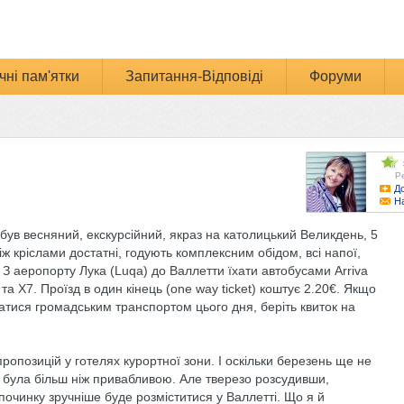
чні пам'ятки
Запитання-Відповіді
Форуми
Р
До
Н
 був весняний, екскурсійний, якраз на католицький Великдень, 5
між кріслами достатні, годують комплексним обідом, всі напої,
 З аеропорту Лука (Luqa) до Валлетти їхати автобусами Arriva
та Х7. Проїзд в один кінець (one way ticket) коштує 2.20€. Якщо
ватися громадським транспортом цього дня, беріть квиток на
ропозицій у готелях курортної зони. І оскільки березень ще не
и була більш ніж привабливою. Але тверезо розсудивши,
починку зручніше буде розміститися у Валлетті. Що я й