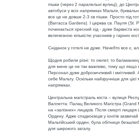
пішки (через 2 паралельні вулиці), до Центр
автобуси у всіх напрямках Мальти, буквально 
все це не довше 2-3 хв пішки. Просто під го
(Barracca Gardens). І церква св. Пауля (St. 
починається хресний хід - дуже барвиста ко
величезною кількістю учасників у гарних ко
Сніданок у готелі не дуже. Начебто все є, але
Щодня робили різні: то омлет, то балаканин
для мене це не так важливо, тому що якщо є 
Персонал дуже доброзичливий і кмітливий. 
себе Мальту. Оскільки найзручніше для цієї 
напрямках.
Центральна магістраль міста – вулиця Республ
Валлетта: Палац Великого Магістра (Grand 
на «залізних» лицарів. Після смерті лицар
Ордену. Адже спадкоємців у іонітів зазвичай 
Мальтійський орден, була обітниця безшлюбн
для широкого загалу.