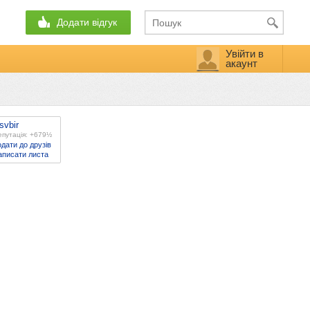
Додати відгук
Увійти в
акаунт
svbir
епутація: +679½
дати до друзів
аписати листа