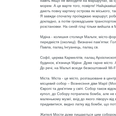
навіть якщо не виходити на маршрутах, за оди
морем. А це варте того, повірте! Найцікавіш
дають повну картину острова як міського, так
Я завжди спочатку проїжджаю маршрут, робл
докладно, а потім громадським транспортом 
розстановки. На синій гілці тільки вийшла в М
Мдіна - колишня столиця Мальти, місто-фор
передмістя (околиці). Визначні пам'ятки: 
Павла, палац Інгуанець, палац св.
Софії, церква Кармелітів, палац Архієписк
будинок, в'язниця Мдіни. Дуже гарне місто. 
До речі, на Мальті всюди безкоштовний Wi-Fi:
Міста. Міста - це місто, розташоване в цен
місцевий собор – Вознесіння діви Марії (Mos
Європі та дев'ятим у світі. Собор також відо
купол, до Собору потрапила бомба, але не ви
маленькому музеї, вхід до якого ліворуч від
придивитися, видно латку від бомби, що по
Жителі Мости дуже пишаються цим собором