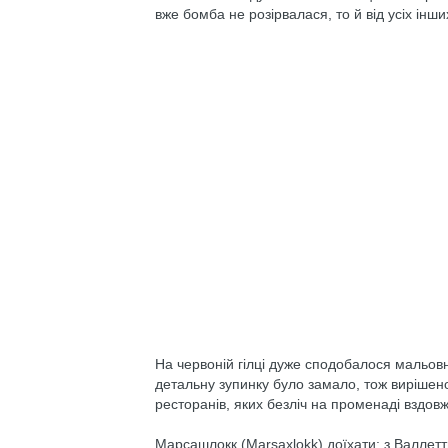
вже бомба не розірвалася, то й від усіх інши
На червоній гілці дуже сподобалося мальов
детальну зупинку було замало, тож вирішен
ресторанів, яких безліч на променаді вздов
Марсашлокк (Marsaxlokk) доїхати: з Валлетти