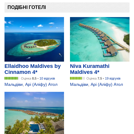
ПОДІБНІ ГОТЕЛІ
Ellaidhoo Maldives by
Niva Kuramathi
Cinnamon 4*
Maldives 4*
Оцінка
8.5
•
10 відгуків
Оцінка
7.5
•
19 відгуків
Мальдіви
,
Арі (Аліфу) Атол
Мальдіви
,
Арі (Аліфу) Атол