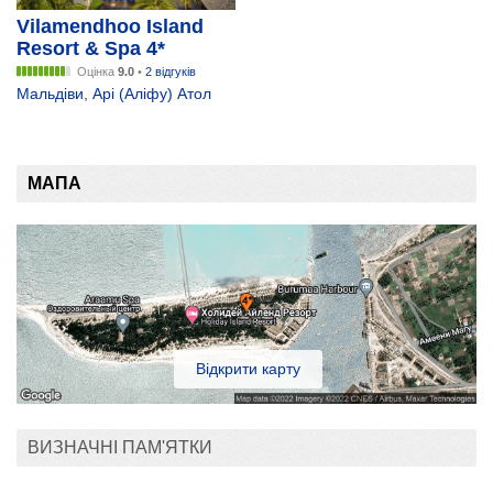
Vilamendhoo Island
Resort & Spa 4*
Оцінка
9.0
•
2 відгуків
Мальдіви
,
Арі (Аліфу) Атол
МАПА
Відкрити карту
ВИЗНАЧНІ ПАМ'ЯТКИ