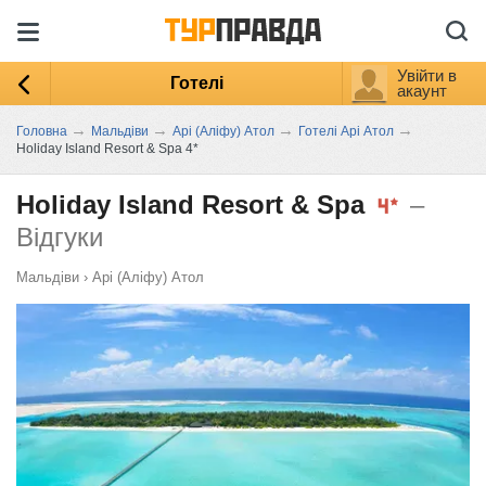
Увійти в
Готелі
акаунт
→
→
→
→
Головна
Мальдіви
Арі (Аліфу) Атол
Готелі Арі Атол
Holiday Island Resort & Spa 4*
Holiday Island Resort & Spa
–
Відгуки
Мальдіви
›
Арі (Аліфу) Атол