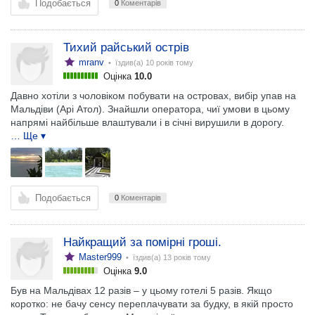
Подобається
0
Коментарів
Тихий райський острів
mranv
• їздив(а)
10 років тому
Оцінка
10.0
Давно хотіли з чоловіком побувати на островах, вибір упав на
Мальдіви (Арі Атол). Знайшли оператора, чиї умови в цьому
напрямі найбільше влаштували і в січні вирушили в дорогу.
… Ще ▾
Подобається
0
Коментарів
Найкращий за помірні гроші.
Master999
• їздив(а)
13 років тому
Оцінка
9.0
Був на Мальдівах 12 разів – у цьому готелі 5 разів. Якщо
коротко: не бачу сенсу переплачувати за будку, в якій просто