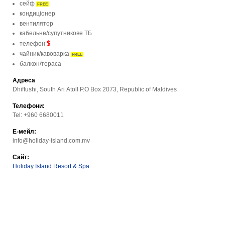
сейф
FREE
кондиціонер
вентилятор
кабельне/супутникове ТБ
$
телефон
чайник/кавоварка
FREE
балкон/тераса
Адреса
Dhiffushi, South Ari Atoll P.O Box 2073, Republic of Maldives
Телефони:
Tel: +960 6680011
Е-мейл:
info@holiday-island.com.mv
Сайт:
Holiday Island Resort & Spa