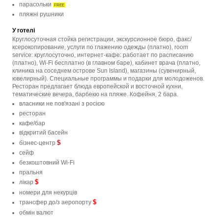
парасольки
FREE
пляжні рушники
У готелі
Круглосуточная стойка регистрации, экскурсионное бюро, факс/
ксерокопирование, услуги по глажению одежды (платно), room
service: круглосуточно, интернет-кафе: работает по расписанию
(платно), Wi-Fi бесплатно (в главном баре), кабинет врача (платно,
клиника на соседнем острове Sun Island), магазины (сувенирный,
ювелирный). Специальные программы и подарки для молодоженов.
Ресторан предлагает блюда европейской и восточной кухни,
тематические вечера, барбекю на пляже. Кофейня, 2 бара.
власники не пов'язані з росією
ресторан
кафе/бар
відкритий басейн
$
бізнес-центр
сейф
безкоштовний Wi-Fi
пральня
$
лікар
номери для некурців
$
трансфер до/з аеропорту
обмін валют