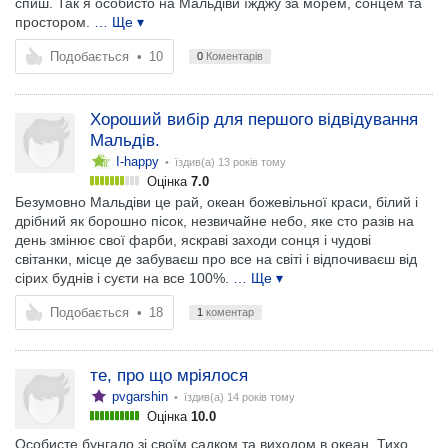
спиш. Так я особисто на Мальдіви їжджу за морем, сонцем та
простором.
… Ще ▾
Подобається
•
10
0
Коментарів
Хороший вибір для першого відвідування
Мальдів.
I-happy
• їздив(а)
13 років тому
Оцінка
7.0
Безумовно Мальдіви це рай, океан божевільної краси, білий і
дрібний як борошно пісок, незвичайне небо, яке сто разів на
день змінює свої фарби, яскраві заходи сонця і чудові
світанки, місце де забуваєш про все на світі і відпочиваєш від
сірих буднів і суєти на все 100%.
… Ще ▾
Подобається
•
18
1
коментар
те, про що мріялося
pvgarshin
• їздив(а)
14 років тому
Оцінка
10.0
Особисте бунгало зі своїм садком та виходом в океан. Тихо