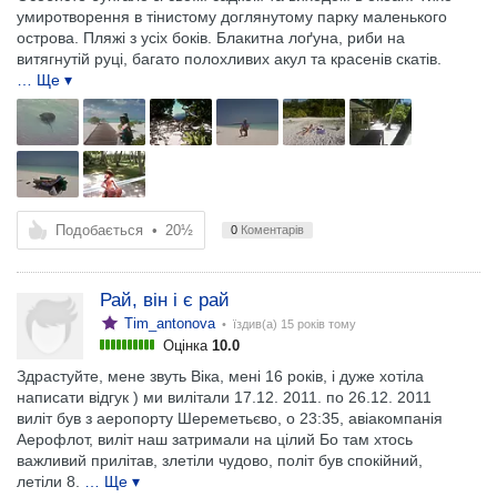
умиротворення в тінистому доглянутому парку маленького
острова. Пляжі з усіх боків. Блакитна лоґуна, риби на
витягнутій руці, багато полохливих акул та красенів скатів.
… Ще ▾
Подобається
•
20½
0
Коментарів
Рай, він і є рай
Tim_antonova
• їздив(а)
15 років тому
Оцінка
10.0
Здрастуйте, мене звуть Віка, мені 16 років, і дуже хотіла
написати відгук ) ми вилітали 17.12. 2011. по 26.12. 2011
виліт був з аеропорту Шереметьєво, о 23:35, авіакомпанія
Аерофлот, виліт наш затримали на цілий Бо там хтось
важливий прилітав, злетіли чудово, політ був спокійний,
летіли 8.
… Ще ▾