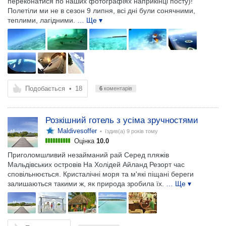
переконатися по наших фотографіях наприкінці посту)!
Полетіли ми не в сезон 9 липня, всі дні були сонячними,
теплими, лагідними.
… Ще ▾
Подобається
•
18
6
коментарів
Розкішний готель з усіма зручностями
Maldivesoffer
• їздив(а)
9 років тому
Оцінка
10.0
Приголомшливий незайманий рай Серед пляжів
Мальдівських островів На Холідей Айланд Резорт час
сповільнюється. Кристалічні моря та м'які піщані береги
залишаються такими ж, як природа зробила їх.
… Ще ▾