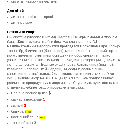
оплата платіжними картами
Для дітей
дитячі стільці в ресторані
дитяче ліжко
Розваги та спорт
Библиотека (уголок с книгами). Настольные игры в лобби и главном
баре. Живая музыка, крабьи бега, мальдивское шоу, DJ.
Развлекательные мероприятия проводятся в основном баре. Гольф-
тренажёр, бадминтон (бесплатно), мини-гольф, 1 теннисный корт с
искусственным покрытием: освещение и оборудование платно,
уроки тенниса платно. Бильярд: необходима резервация, дети до 16
лет не допускаются. Водные виды спорта: банан, каноэ (платно),
катамаран (платно), вейкбординг, нибординг, водные лыжи,
снорклинг (платно), парасейлинг, водные мотоциклы, скутер (джет-
ски). Дайвинг-центр PADI. СПА центр Araamu SPA предоставляет
различные процедуры для лица и тела. Сауна и джакузи, несколько
отдельных кабинетов для процедур и массажа.
$
Спа або велнес-центр
$
сауна/лазня/хамам
$
джакузі
більярд
FREE
настільний теніс
FREE
$
тенісний корт