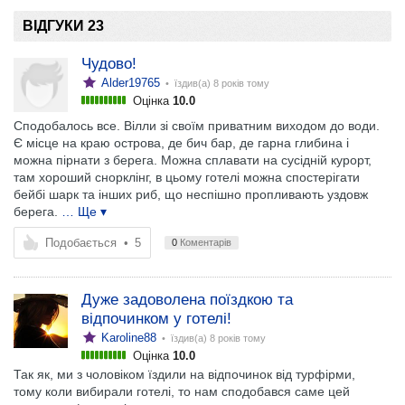
ВІДГУКИ 23
Чудово!
Alder19765
• їздив(а)
8 років тому
Оцінка
10.0
Сподобалось все. Вілли зі своїм приватним виходом до води.
Є місце на краю острова, де бич бар, де гарна глибина і
можна пірнати з берега. Можна сплавати на сусідній курорт,
там хороший снорклінг, в цьому готелі можна спостерігати
бейбі шарк та інших риб, що неспішно пропливають уздовж
берега.
… Ще ▾
Подобається
•
5
0
Коментарів
Дуже задоволена поїздкою та
відпочинком у готелі!
Karoline88
• їздив(а)
8 років тому
Оцінка
10.0
Так як, ми з чоловіком їздили на відпочинок від турфірми,
тому коли вибирали готелі, то нам сподобався саме цей