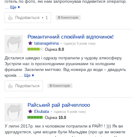
готель по фото, які нам запропонував подивитися оператор.
… Ще ▾
Подобається
•
1
0
Коментарів
Романтичний спокійний відпочинок!
tatianagelnina
• їздив(а)
9 років тому
Оцінка
8.0
Дісталися швидко і одразу потрапили у чудову атмосферу.
Зустріли нас із прохолодними рушниками та холодним
фрешем. Заселили миттєво. Від номера до води – двадцять
кроків.
… Ще ▾
Подобається
0
Коментарів
Райський рай райчеллооо
Ekubata
• їздив(а)
9 років тому
Оцінка
10.0
У липні 2017р. ми з чоловіком потрапили в РАЙ!! ! ))) Як ви
здогадуєтеся, цим місцем були Мальдіви (про це ви можете