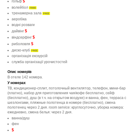
$
гольф
волейбол
FREE
тренажерна зала
FREE
аеробіка
водні розваги
$
дайвінг
$
віндсерфінг
$
риболовля
диско-клуб
FREE
організація екскурсій
служба організації урочистостей
Опис номерів
В отеле 142 номера.
У номерах
ТВ, кондиционер-сплит, потолочный вентилятор, телефон, мини-бар
(платно), набор для приготовления чая/кофе бесплатно, сейф
(бесплатно), душ (в т.ч. на открытом воздухе) и ванна, фен, терраса с
шезлонгами, пляжные полотенца в номере (бесплатно), смена
полотенец через 2 дня. room service: круглосуточно, уборка номера:
ежедневно, смена белья: через 2 дня.
ванна/душ
фен
$