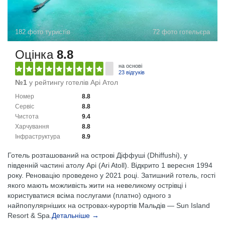
182 фото туристів
72 фото готельєра
Оцінка
8.8
на основі
23 відгуків
№1
у рейтингу готелів Арі Атол
Номер
8.8
Сервіс
8.8
Чистота
9.4
Харчування
8.8
Інфраструктура
8.9
Готель розташований на острові Діффуші (Dhiffushi), у
південній частині атолу Арі (Ari Atoll). Відкрито 1 вересня 1994
року. Реновацію проведено у 2021 році. Затишний готель, гості
якого мають можливість жити на невеликому острівці і
користуватися всіма послугами (платно) одного з
найпопулярніших на островах-курортів Мальдів — Sun Island
Resort & Spa.
Детальніше →