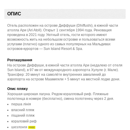
ОПИС
Отель расположен на острове Диффуши (Dhiffushi), в южной части
атолла Ари (Ari Atoll). Открыт 1 сентября 1994 года. Реновация
проведена в 2021 году. Уютный отель, гости которого имеют
возможность жить на небольшом островке и пользоваться всеми
услугами (платно) одного из самых популярных на Мальдивах
островов-курортов — Sun Island Resort & Spa.
Розташування
На острове Диффуши, в южной части атолла Ари (недалеко от отеля
Sun Island), в 97 км от международного аэропорта Хулуле (г. Мале).
Трансфер: 20 минут на самолёте внутренних авиалиний до
аэропорта на острове Маамигили + 5 минут на местной лодке дони.
Опис пляжу
Хорошая широкая лагуна. Рядом коралловый риф. Пляжные
полотенца в номере (бесплатно), смена полотенец через 2 дня.
перша лінія
власний пляж
піщаний пляж
кораловий риф
шезлонги
FREE