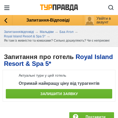
Увійти в
Запитання-Відповіді
акаунт
→
→
→
Запитання/відповіді
Мальдіви
Баа Атол
→
Royal Island Resort & Spa 5*
Як там із живністю та комахами? Сильно дошкуляють? Чи є неприємні
Запитання про готель
Royal Island
Resort & Spa 5*
Актуальні тури у цей готель
Отримай найкращу ціну від турагентів
ЗАЛИШИТИ ЗАЯВКУ
Поставити