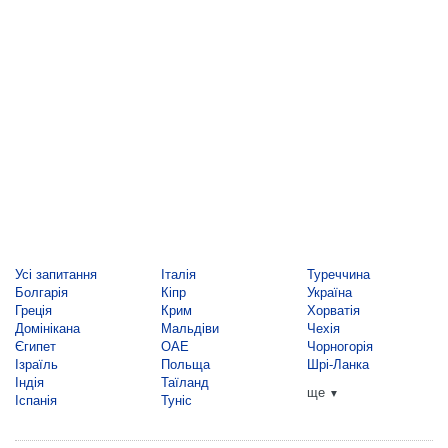
Усі запитання
Італія
Туреччина
Болгарія
Кіпр
Україна
Греція
Крим
Хорватія
Домінікана
Мальдіви
Чехія
Єгипет
ОАЕ
Чорногорія
Ізраїль
Польща
Шрі-Ланка
Індія
Таїланд
ще
▼
Іспанія
Туніс