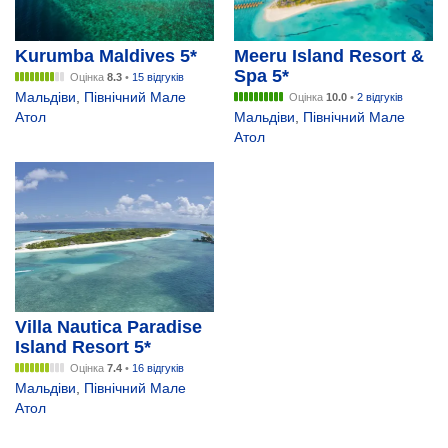
Kurumba Maldives 5*
Meeru Island Resort &
Spa 5*
Оцінка
8.3
•
15 відгуків
Мальдіви
,
Північний Мале
Оцінка
10.0
•
2 відгуків
Атол
Мальдіви
,
Північний Мале
Атол
Villa Nautica Paradise
Island Resort 5*
Оцінка
7.4
•
16 відгуків
Мальдіви
,
Північний Мале
Атол