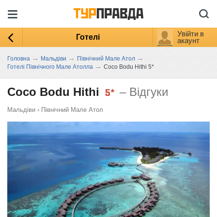
Увійти в
Готелі
акаунт
→
→
→
Головна
Мальдіви
Північний Мале Атол
→
Готелі Північного Мале Атолла
Coco Bodu Hithi 5*
Coco Bodu Hithi
– Відгуки
Мальдіви
›
Північний Мале Атол