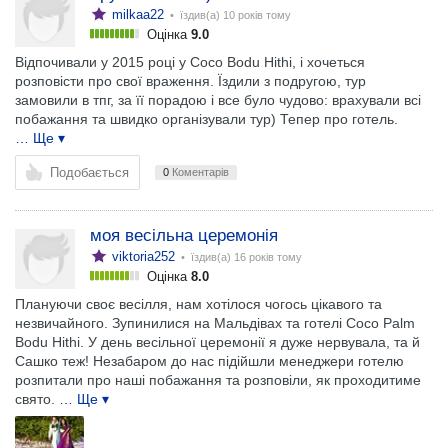
milkaa22
• їздив(а)
10 років тому
Оцінка
9.0
Відпочивали у 2015 році у Coco Bodu Hithi, і хочеться
розповісти про свої враження. Їздили з подругою, тур
замовили в тпг, за її порадою і все було чудово: врахували всі
побажання та швидко організували тур) Тепер про готель.
… Ще ▾
Подобається
0
Коментарів
моя весільна церемонія
viktoria252
• їздив(а)
16 років тому
Оцінка
8.0
Плануючи своє весілля, нам хотілося чогось цікавого та
незвичайного. Зупинилися на Мальдівах та готелі Coco Palm
Bodu Hithi. У день весільної церемонії я дуже нервувала, та й
Сашко теж! Незабаром до нас підійшли менеджери готелю
розпитали про наші побажання та розповіли, як проходитиме
свято.
… Ще ▾