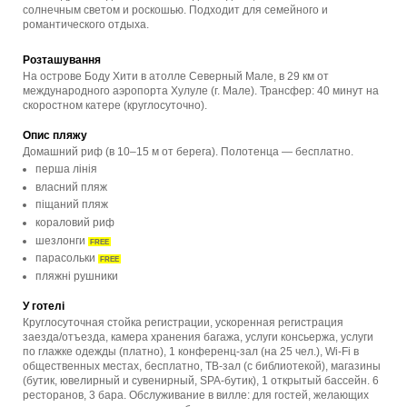
солнечным светом и роскошью. Подходит для семейного и
романтического отдыха.
Розташування
На острове Боду Хити в атолле Северный Мале, в 29 км от
международного аэропорта Хулуле (г. Мале). Трансфер: 40 минут на
скоростном катере (круглосуточно).
Опис пляжу
Домашний риф (в 10–15 м от берега). Полотенца — бесплатно.
перша лінія
власний пляж
піщаний пляж
кораловий риф
шезлонги
FREE
парасольки
FREE
пляжні рушники
У готелі
Круглосуточная стойка регистрации, ускоренная регистрация
заезда/отъезда, камера хранения багажа, услуги консьержа, услуги
по глажке одежды (платно), 1 конференц-зал (на 25 чел.), Wi-Fi в
общественных местах, бесплатно, ТВ-зал (с библиотекой), магазины
(бутик, ювелирный и сувенирный, SPA-бутик), 1 открытый бассейн. 6
ресторанов, 3 бара. Обслуживание в вилле: для гостей, желающих