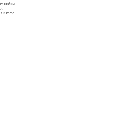
ым небом
р,
я и кофе,