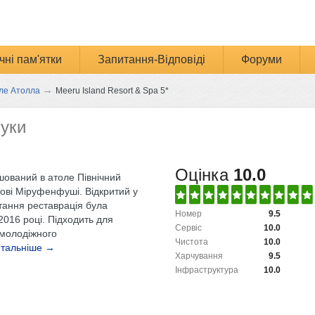
чні пам'ятки
Запитання-Відповіді
Форуми
→
але Атолла
Meeru Island Resort & Spa 5*
гуки
Оцінка
10.0
шований в атоле Північний
ові Міруфенфуші. Відкритий у
стання реставрація була
Номер
9.5
2016 році. Підходить для
Сервіс
10.0
 молодіжного
Чистота
10.0
тальніше →
Харчування
9.5
Інфраструктура
10.0