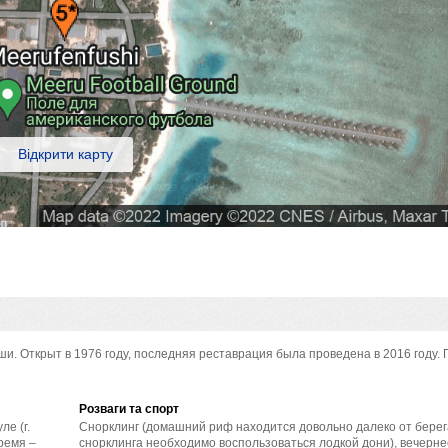
Відкрити карту
 Открыт в 1976 году, последняя реставрация была проведена в 2016 году. 
Розваги та спорт
е (г.
Снорклинг (домашний риф находится довольно далеко от берег
время –
снорклинга необходимо воспользоваться лодкой дони), вечерн