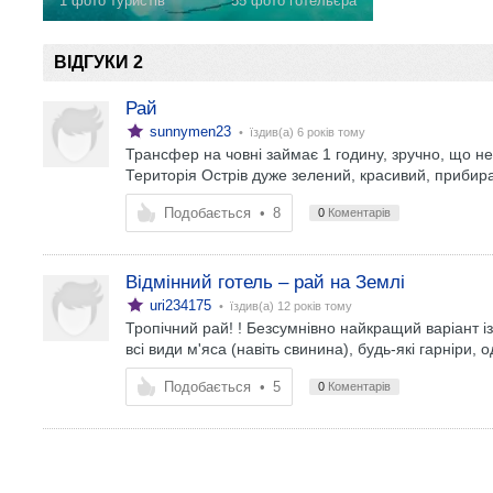
1 фото туристів
55 фото готельєра
ВІДГУКИ 2
Рай
sunnymen23
• їздив(а)
6 років тому
Трансфер на човні займає 1 годину, зручно, що не
Територія Острів дуже зелений, красивий, прибир
Подобається
•
8
0
Коментарів
Відмінний готель – рай на Землі
uri234175
• їздив(а)
12 років тому
Тропічний рай! ! Безсумнівно найкращий варіант і
всі види м'яса (навіть свинина), будь-які гарніри, 
Подобається
•
5
0
Коментарів