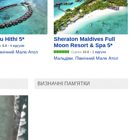
 Hithi 5*
Sheraton Maldives Full
Moon Resort & Spa 5*
ка
8.8
•
4 відгуків
внічний Мале Атол
Оцінка
10.0
•
1 відгуки
Мальдіви
,
Північний Мале Атол
ВИЗНАЧНІ ПАМ'ЯТКИ