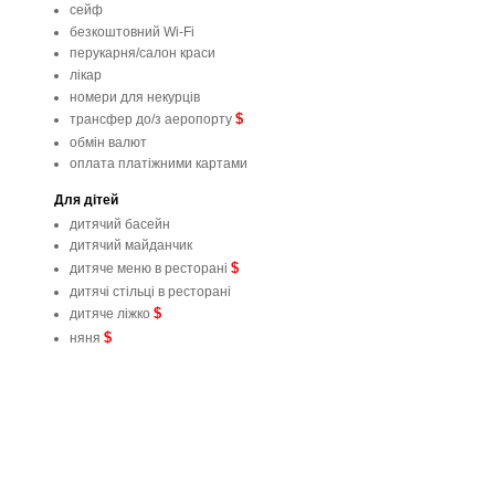
сейф
безкоштовний Wi-Fi
перукарня/салон краси
лікар
номери для некурців
$
трансфер до/з аеропорту
обмін валют
оплата платіжними картами
Для дітей
дитячий басейн
дитячий майданчик
$
дитяче меню в ресторані
дитячі стільці в ресторані
$
дитяче ліжко
$
няня