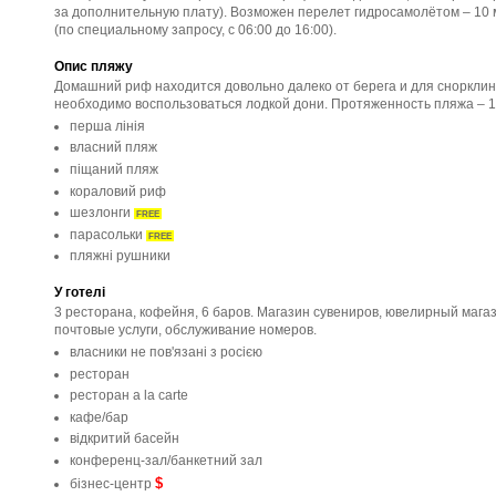
за дополнительную плату). Возможен перелет гидросамолётом – 10 
(по специальному запросу, с 06:00 до 16:00).
Опис пляжу
Домашний риф находится довольно далеко от берега и для снорклин
необходимо воспользоваться лодкой дони. Протяженность пляжа – 1
перша лінія
власний пляж
піщаний пляж
кораловий риф
шезлонги
FREE
парасольки
FREE
пляжні рушники
У готелі
3 ресторана, кофейня, 6 баров. Магазин сувениров, ювелирный магаз
почтовые услуги, обслуживание номеров.
власники не пов'язані з росією
ресторан
ресторан a la carte
кафе/бар
відкритий басейн
конференц-зал/банкетний зал
$
бізнес-центр