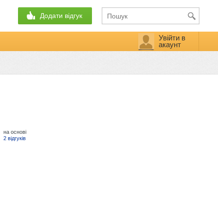
Додати відгук
Увійти в
акаунт
на основі
2 відгуків