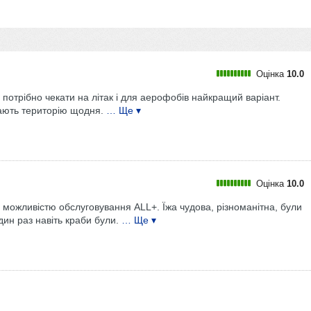
Оцінка
10.0
 потрібно чекати на літак і для аерофобів найкращий варіант.
ають територію щодня.
… Ще ▾
Оцінка
10.0
з можливістю обслуговування ALL+. Їжа чудова, різноманітна, були
один раз навіть краби були.
… Ще ▾