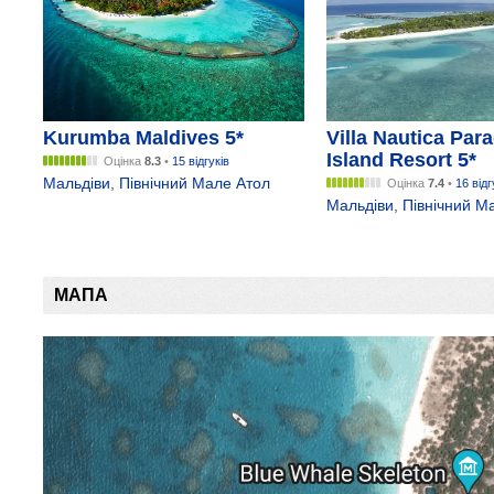
Kurumba Maldives 5*
Villa Nautica Par
Island Resort 5*
Оцінка
8.3
•
15 відгуків
Мальдіви
,
Північний Мале Атол
Оцінка
7.4
•
16 відг
Мальдіви
,
Північний М
МАПА