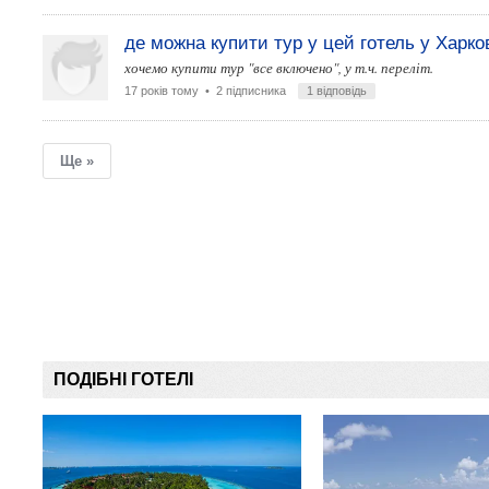
де можна купити тур у цей готель у Харко
хочемо купити тур "все включено", у т.ч. переліт.
17 років тому
• 2 підписника
1 відповідь
Ще »
ПОДІБНІ ГОТЕЛІ