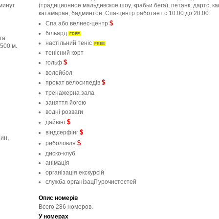
минут
(традиционное мальдивское шоу, крабьи бега), петанк, дартс, каноэ,
катамаран, бадминтон. Спа-центр работает с 10:00 до 20:00.
$
Спа або велнес-центр
більярд
FREE
га
настільний теніс
FREE
500 м.
тенісний корт
$
гольф
волейбол
$
прокат велосипедів
тренажерна зала
заняття йогою
водні розваги
$
дайвінг
$
віндсерфінг
ин,
$
риболовля
диско-клуб
анімація
організація екскурсій
служба організації урочистостей
Опис номерів
Всего 286 номеров.
У номерах