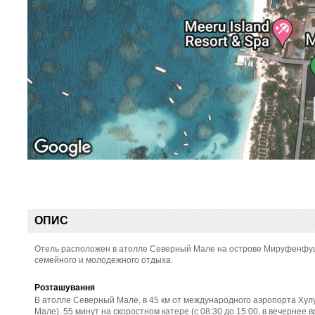
ОПИС
Отель расположен в атолле Северный Мале на острове Мируфенфуши.
семейного и молодежного отдыха.
Розташування
В атолле Северный Мале, в 45 км от международного аэропорта Хулул
Мале). 55 минут на скоростном катере (с 08:30 до 15:00, в вечернее 