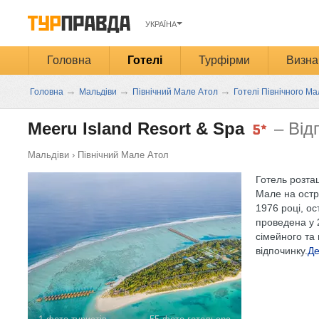
УКРАЇНА
Головна
Готелі
Турфірми
Визна
→
→
→
Головна
Мальдіви
Північний Мале Атол
Готелі Північного М
Meeru Island Resort & Spa
– Від
Мальдіви
›
Північний Мале Атол
Готель розта
Мале на остр
1976 році, о
проведена у 
сімейного та
відпочинку.
Де