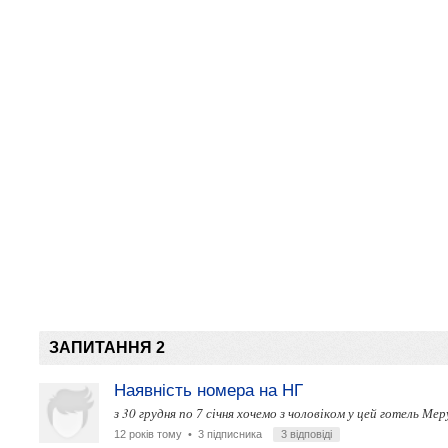
ЗАПИТАННЯ 2
Наявність номера на НГ
з 30 грудня по 7 січня хочемо з чоловіком у цей готель М
12 років тому
• 3 підписника
3 відповіді