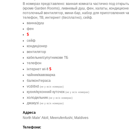
В номерах представлено: ванная комната частично под открыт
(кроме Garden Rooms), ливневый душ, фен, халаты, кондиционе
потолочный вентилятор, мини-бар, набор для приготовления ча
телефон, ТВ, интернет (бесплатно), сейф.
ванна/душ
фен
$
сейф
кондиціонер
вентилятор
кабельне/супутникове ТБ
телефон
$
інтернет wi-fi
чайник/кавоварка
балкон/тераса
vcd/dvd
(не у всіх номерах)
кухня/кухонний куточок
(не у всіх номерах)
холодильник
(не у всіх номерах)
джакузі
(не у всіх номерах)
Адреса
North Male' Atoll, Meerufenfushi, Maldives
Телефони: