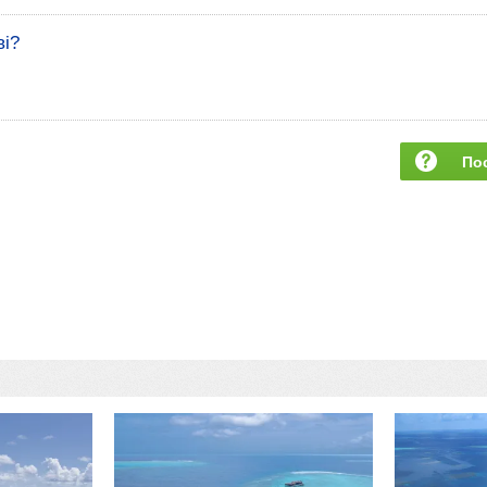
ві?
По
за