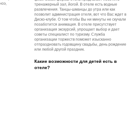
тренажерный зал, йогой. В отеле есть водные
развлечения. Танцы-шманцы до утра или как
позволит администрация отеля, вот что Вас ждет в
Диско-клубе. О том чтобы Вы ни минуты не скучали
позаботится анимация. В отеле присутствует
организация экскурсий, упрощает выбор и дает
советы специалист по туризму. Служба
организации торжеств поможет изысканно
отпраздновать годовщину свадьбы, день рождение
или любой другой праздник.
Какие возможности для детей есть в
отеле?