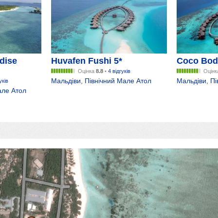
adise
Huvafen Fushi 5*
Coco Bodu
Оцінка
8.8
•
4 відгуків
Оцін
Мальдіви
,
Північний Мале Атол
Мальдіви
,
Пі
уків
але Атол