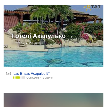
Готелі
Акапулько →
1 готель •
2 відгуки
Las Brisas Acapulco 5*
№1.
Оцінка
6.0
•
2 відгуки