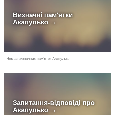
Визначні пам'ятки
Акапулько →
Немає визначних пам'яток Акапулько
Запитання-відповіді про
Акапулько →