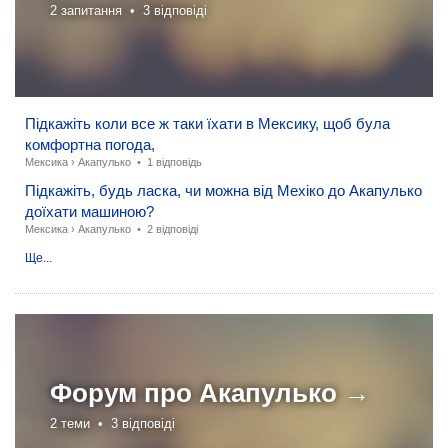
2 запитання •
3 відповіді
Підкажіть коли все ж таки їхати в Мексику, щоб була
комфортна погода,
Мексика
›
Акапулько
•
1 відповідь
Підкажіть, будь ласка, чи можна від Мехіко до Акапулько
доїхати машиною?
Мексика
›
Акапулько
•
2 відповіді
Ще...
Форум про
Акапулько →
2 теми •
3 відповіді