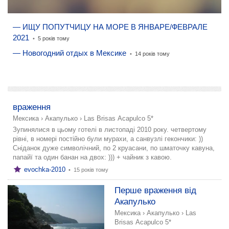
— ИЩУ ПОПУТЧИЦУ НА МОРЕ В ЯНВАРЕ/ФЕВРАЛЕ
2021
•
5 років тому
— Новогодний отдых в Мексике
•
14 років тому
додати розповідь
враження
Мексика
›
Акапулько
›
Las Brisas Acapulco 5*
Зупинялися в цьому готелі в листопаді 2010 року. четвертому
рівні, в номері постійно були мурахи, а санвузлі гекончики: ))
Сніданок дуже символічний, по 2 круасани, по шматочку кавуна,
папайї та один банан на двох: ))) + чайник з кавою.
evochka-2010
•
15 років тому
Перше враження від
Акапулько
Мексика
›
Акапулько
›
Las
Brisas Acapulco 5*