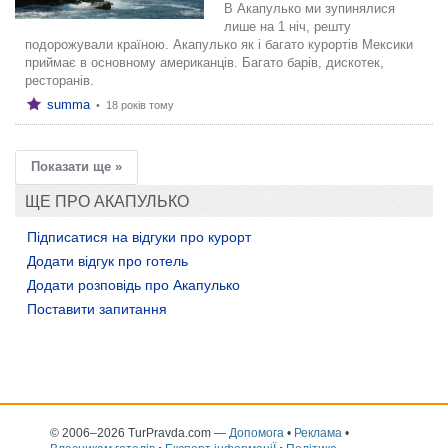
В Акапулько ми зупинялися
лише на 1 ніч, решту
подорожували країною. Акапулько як і багато курортів Мексики
приймає в основному американців. Багато барів, дискотек,
ресторанів.
summa
•
18 років тому
Показати ще »
ЩЕ ПРО АКАПУЛЬКО
Підписатися на відгуки про курорт
Додати відгук про готель
Додати розповідь про Акапулько
Поставити запитання
© 2006–2026 TurPravda.com
—
Допомога
•
Реклама
•