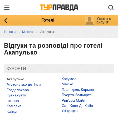
Увійти в
Готелі
акаунт
→
→
Головна
Мексика
Акапулько
Відгуки та розповіді про готелі
Акапулько
КУРОРТИ
Косумель
Акапулько
Мехіко
Атотонілько де Тула
Плая дель Кармен
Гвадалахара
Пуерто-Вальярта
Гуанахуато
Рив'єра Майя
Ікстапа
Сан Хосе Де Кабо
Кампече
Усі курорти...
Канкун