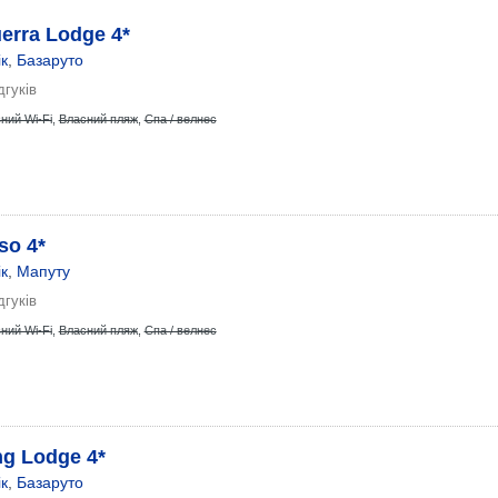
erra Lodge 4*
к
,
Базаруто
дгуків
ний Wi-Fi
,
Власний пляж
,
Спа / велнес
so 4*
к
,
Мапуту
дгуків
ний Wi-Fi
,
Власний пляж
,
Спа / велнес
g Lodge 4*
к
,
Базаруто