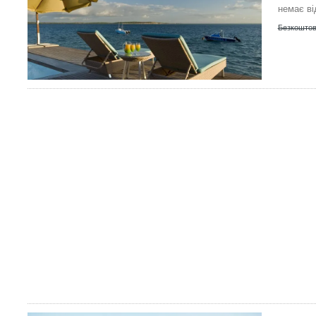
немає ві
Безкоштов