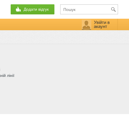
Додати відгук
Увійти в
акаунт
i
ій лінії