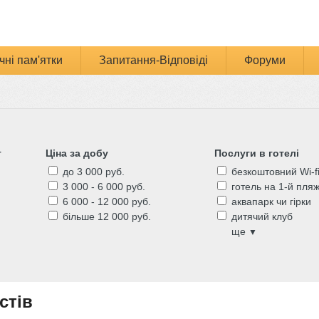
чні пам'ятки
Запитання-Відповіді
Форуми
г
Ціна за добу
Послуги в готелі
до 3 000 руб.
безкоштовний Wi-f
3 000 - 6 000 руб.
готель на 1-й пляжн
6 000 - 12 000 руб.
аквапарк чи гірки
більше 12 000 руб.
дитячий клуб
ще
▼
стів