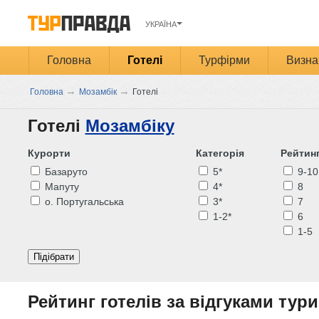
УКРАЇНА
Головна
Готелі
Турфірми
Визна
→
→
Головна
Мозамбік
Готелі
Готелі
Мозамбіку
Курорти
Категорія
Рейтин
Базаруто
5*
9-10
Мапуту
4*
8
о. Португальська
3*
7
1-2*
6
1-5
Підібрати
Рейтинг готелів за відгуками тури