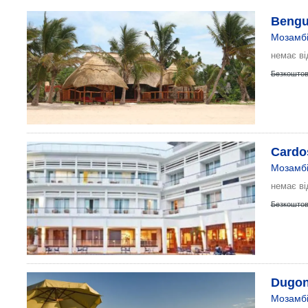
Bengu
Мозамбі
немає ві
Безкоштов
Cardo
Мозамбі
немає ві
Безкоштов
Dugon
Мозамбі