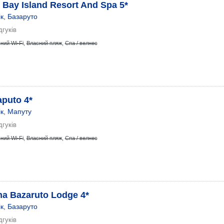
 Bay Island Resort And Spa 5*
к
,
Базаруто
дгуків
ний Wi-Fi
,
Власний пляж
,
Спа / велнес
aputo 4*
к
,
Мапуту
дгуків
ний Wi-Fi
,
Власний пляж
,
Спа / велнес
na Bazaruto Lodge 4*
к
,
Базаруто
дгуків