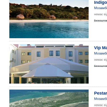
Indigo
Мозамбі
немає ві
Безкоштов
Vip M
Мозамбі
немає ві
Безкоштов
Pesta
Мозамбі
немає ві