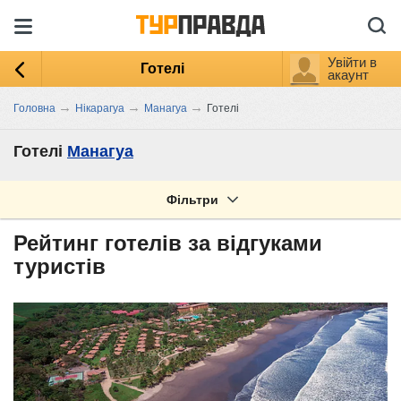
Увійти в
Готелі
акаунт
→
→
→
Головна
Нікарагуа
Манагуа
Готелі
Готелі
Манагуа
Фільтри
Рейтинг готелів за відгуками
туристів