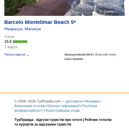
9 фото
Barcelo Montelimar Beach 5*
Нікарагуа
,
Манагуа
Оцінка
10.0
1 відгук
Читати відгуки →
Безкоштовний Wi-Fi
,
Власний пляж,
Спа / велнес
© 2006–2026 TurPravda.com
—
Допомога
•
Реклама
•
Власникам готелів
•
Експорт інформаціЇ
•
Політика
конфіденційності
•
Користувацька угода
ТурПравда -
відгуки туристів про готелі
| Рейтинг готелів
та курортів за відгуками туристів