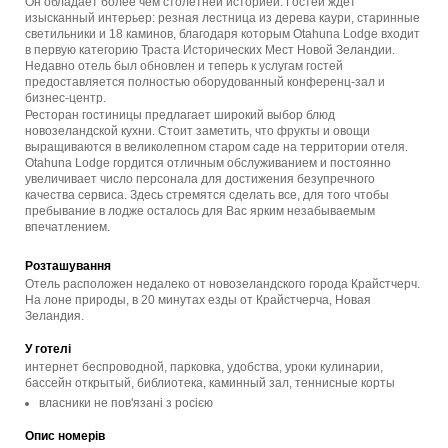
Он обладает более чем столетней историей. Гостей ждет
изысканный интерьер: резная лестница из дерева каури, старинные
светильники и 18 каминов, благодаря которым Otahuna Lodge входит
в первую категорию Траста Исторических Мест Новой Зеландии.
Недавно отель был обновлен и теперь к услугам гостей
предоставляется полностью оборудованный конференц-зал и
бизнес-центр.
Ресторан гостиницы предлагает широкий выбор блюд
новозеландской кухни. Стоит заметить, что фрукты и овощи
выращиваются в великолепном старом саде на территории отеля.
Otahuna Lodge гордится отличным обслуживанием и постоянно
увеличивает число персонала для достижения безупречного
качества сервиса. Здесь стремятся сделать все, для того чтобы
пребывание в лодже осталось для Вас ярким незабываемым
впечатлением.
Розташування
Отель расположен недалеко от новозеландского города Крайстчерч.
На лоне природы, в 20 минутах езды от Крайстчерча, Новая
Зеландия.
У готелі
интернет беспроводной, парковка, удобства, уроки кулинарии,
бассейн открытый, библиотека, каминный зал, теннисные корты
власники не пов'язані з росією
Опис номерів