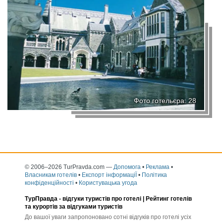
Фото готельєра: 28
© 2006–2026 TurPravda.com
—
Допомога
•
Реклама
•
Власникам готелів
•
Експорт інформаціЇ
•
Політика
конфіденційності
•
Користувацька угода
ТурПравда -
відгуки туристів про готелі
| Рейтинг готелів
та курортів за відгуками туристів
До вашої уваги запропоновано сотні відгуків про готелі усіх