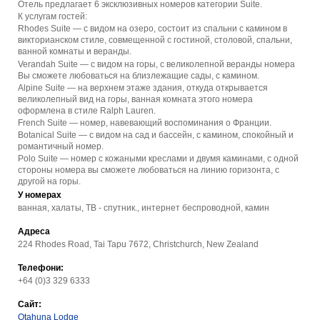
Отель предлагает 6 эксклюзивных номеров категории Suite.
К услугам гостей:
Rhodes Suite — с видом на озеро, состоит из спальни с камином в
викторианском стиле, совмещенной с гостиной, столовой, спальни,
ванной комнаты и веранды.
Verandah Suite — с видом на горы, с великолепной веранды номера
Вы сможете любоваться на близлежащие сады, с камином.
Alpine Suite — на верхнем этаже здания, откуда открывается
великолепный вид на горы, ванная комната этого номера
оформлена в стиле Ralph Lauren.
French Suite — номер, навевающий воспоминания о Франции.
Botanical Suite — с видом на сад и бассейн, с камином, спокойный и
романтичный номер.
Polo Suite — номер с кожаными креслами и двумя каминами, с одной
стороны номера вы сможете любоваться на линию горизонта, с
другой на горы.
У номерах
ванная, халаты, ТВ - спутник., интернет беспроводной, камин
Адреса
224 Rhodes Road, Tai Tapu 7672, Christchurch, New Zealand
Телефони:
+64 (0)3 329 6333
Сайт:
Otahuna Lodge