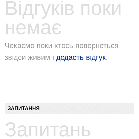
Відгуків поки
немає
Чекаємо поки хтось повернеться
звідси живим і
додасть відгук
.
ЗАПИТАННЯ
Запитань