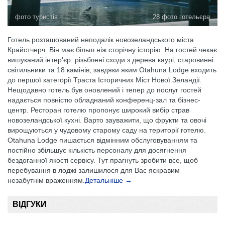
фото туристів
28 фото готельєра
Готель розташований неподалік новозеландського міста
Крайстчерч. Він має більш ніж сторічну історію. На гостей чекає
вишуканий інтер'єр: різьблені сходи з дерева каурі, старовинні
світильники та 18 камінів, завдяки яким Otahuna Lodge входить
до першої категорії Траста Історичних Міст Нової Зеландії.
Нещодавно готель був оновлений і тепер до послуг гостей
надається повністю обладнаний конференц-зал та бізнес-
центр. Ресторан готелю пропонує широкий вибір страв
новозеландської кухні. Варто зауважити, що фрукти та овочі
вирощуються у чудовому старому саду на території готелю.
Otahuna Lodge пишається відмінним обслуговуванням та
постійно збільшує кількість персоналу для досягнення
бездоганної якості сервісу. Тут прагнуть зробити все, щоб
перебування в лоджі залишилося для Вас яскравим
незабутнім враженням.
Детальніше →
ВІДГУКИ