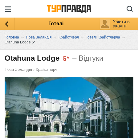
Увійти в
Готелі
акаунт
→
→
→
→
Головна
Нова Зеландія
Крайстчерч
Готелі Крайстчерча
Otahuna Lodge 5*
Otahuna Lodge
– Відгуки
Нова Зеландія
›
Крайстчерч