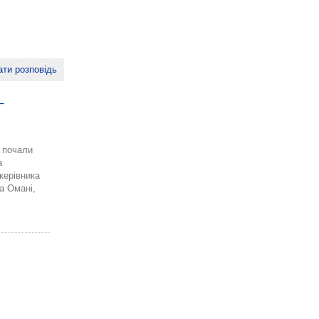
ти розповідь
–
у почали
а
керівника
а Омані,