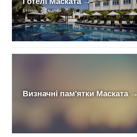
Готелі
Маската →
1 готель •
2 відгуки
Визначні пам'ятки
Маската 