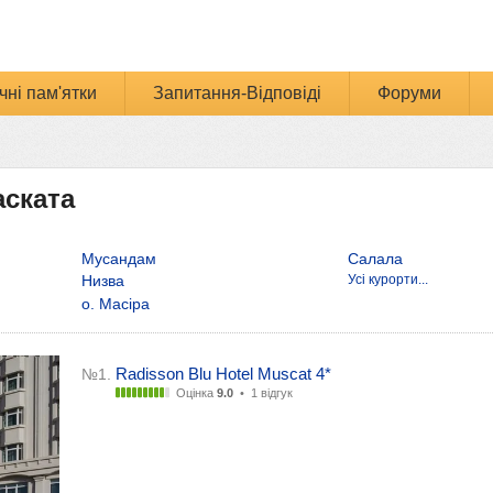
чні пам'ятки
Запитання-Відповіді
Форуми
аската
Мусандам
Салала
Низва
Усі курорти...
о. Масіра
Radisson Blu Hotel Muscat 4*
№1.
Оцінка
9.0
•
1 відгук