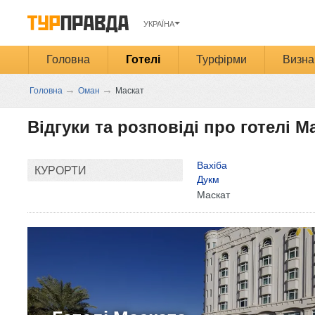
УКРАЇНА
Головна
Готелі
Турфірми
Визна
→
→
Головна
Оман
Маскат
Відгуки та розповіді про готелі М
Вахіба
КУРОРТИ
Дукм
Маскат