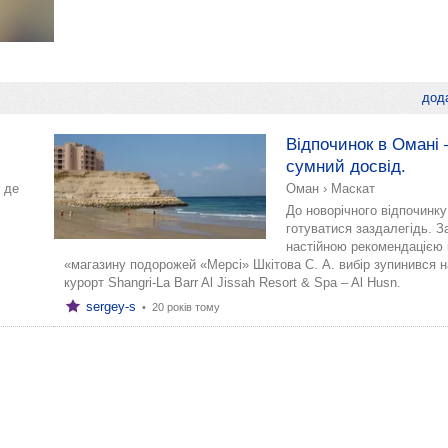
дода
Відпочинок в Омані 
сумний досвід.
 де
Оман
›
Маскат
До новорічного відпочинк
готуватися заздалегідь. З
настійною рекомендацією 
«магазину подорожей «Мерсі» Шкітова С. А. вибір зупинився н
курорт Shangri-La Barr Al Jissah Resort & Spa – Al Husn.
sergey-s
•
20 років тому