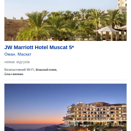
JW Marriott Hotel Muscat 5*
Оман
,
Маскат
немає відгуків
Безкоштовний Wi-Fi,
Власний пляж
,
Спа / велнес