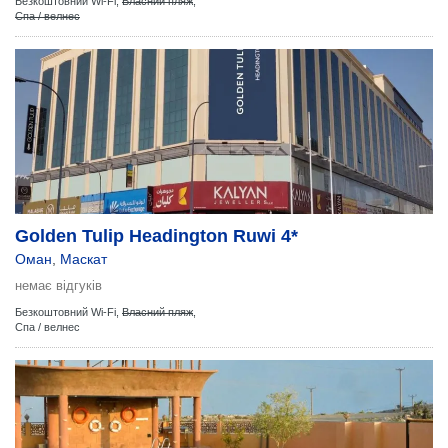
Безкоштовний Wi-Fi,
Власний пляж
,
Спа / велнес
Golden Tulip Headington Ruwi 4*
Оман
,
Маскат
немає відгуків
Безкоштовний Wi-Fi,
Власний пляж
,
Спа / велнес