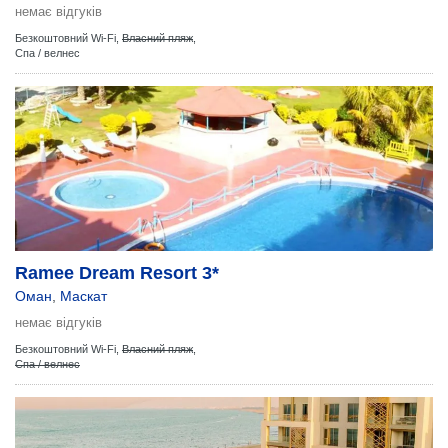
немає відгуків
Безкоштовний Wi-Fi,
Власний пляж
,
Спа / велнес
Ramee Dream Resort 3*
Оман
,
Маскат
немає відгуків
Безкоштовний Wi-Fi,
Власний пляж
,
Спа / велнес