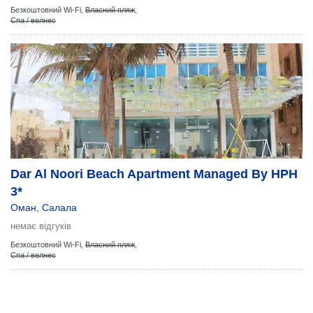
Безкоштовний Wi-Fi,
Власний пляж
,
Спа / велнес
Dar Al Noori Beach Apartment Managed By HPH
3*
Оман
,
Салала
немає відгуків
Безкоштовний Wi-Fi,
Власний пляж
,
Спа / велнес