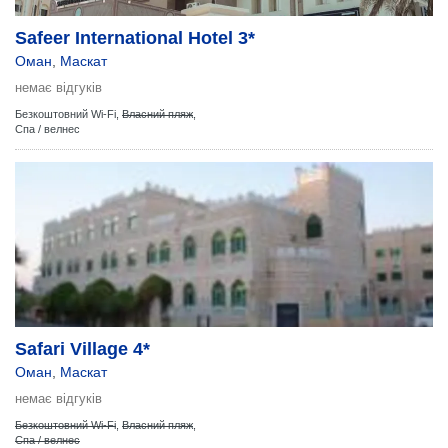
Safeer International Hotel 3*
Оман
,
Маскат
немає відгуків
Безкоштовний Wi-Fi,
Власний пляж
,
Спа / велнес
Safari Village 4*
Оман
,
Маскат
немає відгуків
Безкоштовний Wi-Fi
,
Власний пляж
,
Спа / велнес