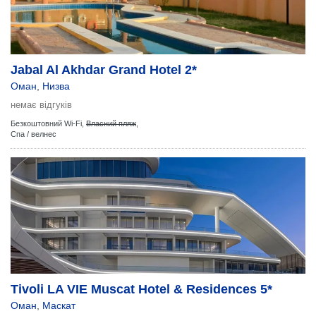
Jabal Al Akhdar Grand Hotel 2*
Оман
,
Низва
немає відгуків
Безкоштовний Wi-Fi,
Власний пляж
,
Спа / велнес
Tivoli LA VIE Muscat Hotel & Residences 5*
Оман
,
Маскат