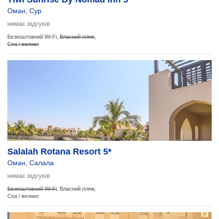
Оман
,
Сур
немає відгуків
Безкоштовний Wi-Fi,
Власний пляж
,
Спа / велнес
Salalah Rotana Resort 5*
Оман
,
Салала
немає відгуків
Безкоштовний Wi-Fi
,
Власний пляж,
Спа / велнес