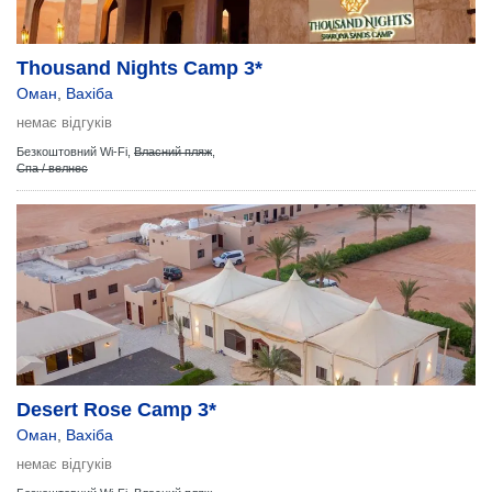
Thousand Nights Camp 3*
Оман
,
Вахіба
немає відгуків
Безкоштовний Wi-Fi,
Власний пляж
,
Спа / велнес
Desert Rose Camp 3*
Оман
,
Вахіба
немає відгуків