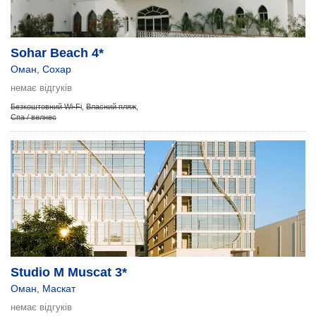
Sohar Beach 4*
Оман
,
Сохар
немає відгуків
Безкоштовний Wi-Fi
,
Власний пляж
,
Спа / велнес
Studio M Muscat 3*
Оман
,
Маскат
немає відгуків