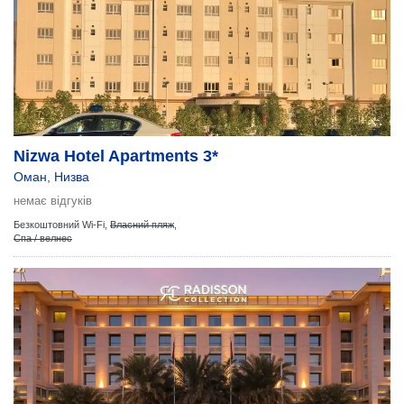
Nizwa Hotel Apartments 3*
Оман
,
Низва
немає відгуків
Безкоштовний Wi-Fi,
Власний пляж
,
Спа / велнес