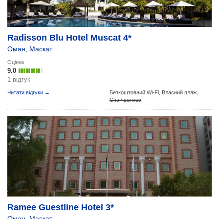
Radisson Blu Hotel Muscat 4*
Оман
,
Маскат
Оцінка
9.0
1 відгук
Читати відгуки →
Безкоштовний Wi-Fi,
Власний пляж,
Спа / велнес
Ramee Guestline Hotel 3*
Оман
,
Маскат