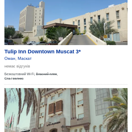
Tulip Inn Downtown Muscat 3*
Оман
,
Маскат
немає відгуків
Безкоштовний Wi-Fi,
Власний пляж
,
Спа / велнес