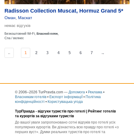
Radisson Collection Muscat, Hormuz Grand 5*
Оман
,
Маскат
немає відгуків
Безкоштовний Wi-Fi,
Власний пляж
,
Спа / велнес
1
2
3
4
5
6
7
→
←
© 2006–2026 TurPravda.com
—
Допомога
•
Реклама
•
Власникам готелів
•
Експорт інформаціЇ
•
Політика
конфіденційності
•
Користувацька угода
ТурПравда -
відгуки туристів про готелі
| Рейтинг готелів
та курортів за відгуками туристів
До вашої уваги запропоновано сотні відгуків про готелі усіх
популярних курортів. Ви дізнаєтесь всю правду про готелі «з
перших вуст». Думки реальних туристів про готелі та