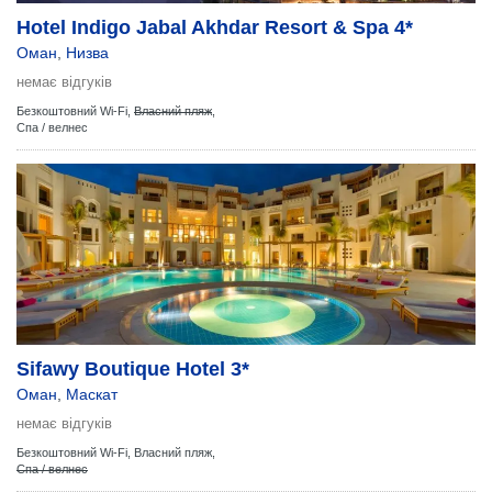
Hotel Indigo Jabal Akhdar Resort & Spa 4*
Оман
,
Низва
немає відгуків
Безкоштовний Wi-Fi,
Власний пляж
,
Спа / велнес
Sifawy Boutique Hotel 3*
Оман
,
Маскат
немає відгуків
Безкоштовний Wi-Fi,
Власний пляж,
Спа / велнес