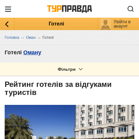
Увійти в
Готелі
акаунт
→
→
Головна
Оман
Готелі
Готелі
Оману
Фільтри
Рейтинг готелів за відгуками
туристів