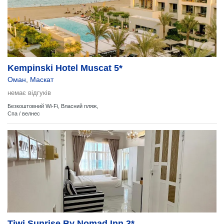
Kempinski Hotel Muscat 5*
Оман
,
Маскат
немає відгуків
Безкоштовний Wi-Fi,
Власний пляж,
Спа / велнес
Tiwi Sunrise By Nomad Inn 3*