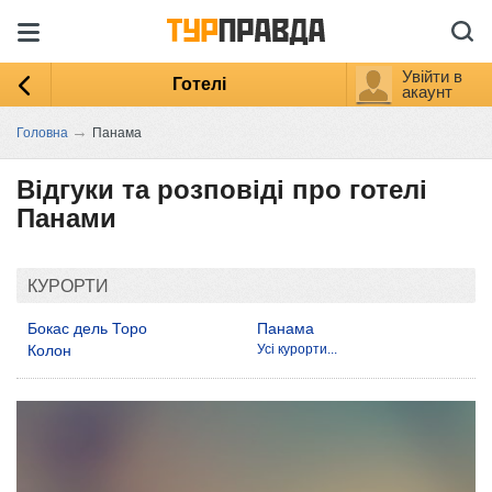
Увійти в
Готелі
акаунт
→
Головна
Панама
Відгуки та розповіді про готелі
Панами
КУРОРТИ
Бокас дель Торо
Панама
Колон
Усі курорти...