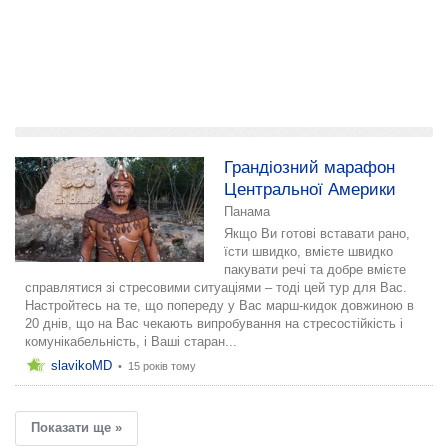
додати розповідь
Грандіозний марафон
Центральної Америки
Панама
Якщо Ви готові вставати рано,
їсти швидко, вмієте швидко
пакувати речі та добре вмієте
справлятися зі стресовими ситуаціями – тоді цей тур для Вас.
Настройтесь на те, що попереду у Вас марш-кидок довжиною в
20 днів, що на Вас чекають випробування на стресостійкість і
комунікабельність, і Ваші старан...
slavikoMD
•
15 років тому
Показати ще »