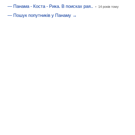
— Панама - Коста - Рика. В поисках рая..
•
14 років тому
— Пошук попутників у Панаму →