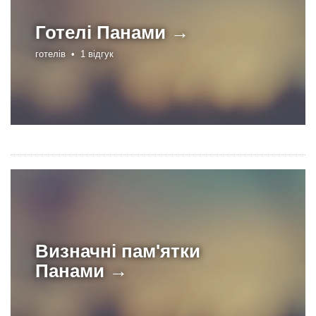
Готелі
Панами →
готелів •
1 відгук
Визначні пам'ятки
Панами →