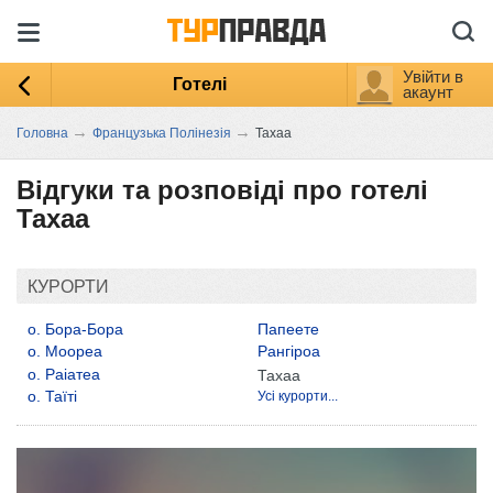
Увійти в
Готелі
акаунт
→
→
Головна
Французька Полінезія
Тахаа
Відгуки та розповіді про готелі
Тахаа
КУРОРТИ
о. Бора-Бора
Папеете
о. Моореа
Рангіроа
о. Раіатеа
Тахаа
о. Таїті
Усі курорти...