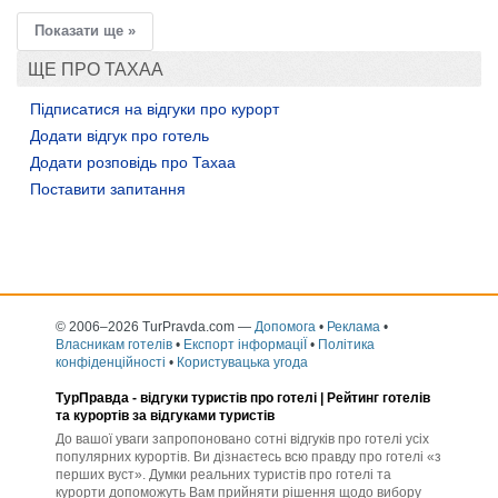
Показати ще »
ЩЕ ПРО ТАХАА
Підписатися на відгуки про курорт
Додати відгук про готель
Додати розповідь про Тахаа
Поставити запитання
© 2006–2026 TurPravda.com
—
Допомога
•
Реклама
•
Власникам готелів
•
Експорт інформаціЇ
•
Політика
конфіденційності
•
Користувацька угода
ТурПравда -
відгуки туристів про готелі
| Рейтинг готелів
та курортів за відгуками туристів
До вашої уваги запропоновано сотні відгуків про готелі усіх
популярних курортів. Ви дізнаєтесь всю правду про готелі «з
перших вуст». Думки реальних туристів про готелі та
курорти допоможуть Вам прийняти рішення щодо вибору