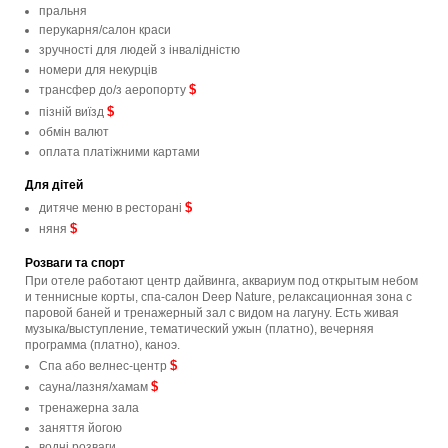
пральня
перукарня/салон краси
зручності для людей з інвалідністю
номери для некурців
$
трансфер до/з аеропорту
$
пізній виїзд
обмін валют
оплата платіжними картами
Для дітей
$
дитяче меню в ресторані
$
няня
Розваги та спорт
При отеле работают центр дайвинга, аквариум под открытым небом
и теннисные корты, спа-салон Deep Nature, релаксационная зона с
паровой баней и тренажерный зал с видом на лагуну. Есть живая
музыка/выступление, тематический ужын (платно), вечерняя
программа (платно), каноэ.
$
Спа або велнес-центр
$
сауна/лазня/хамам
тренажерна зала
заняття йогою
водні розваги