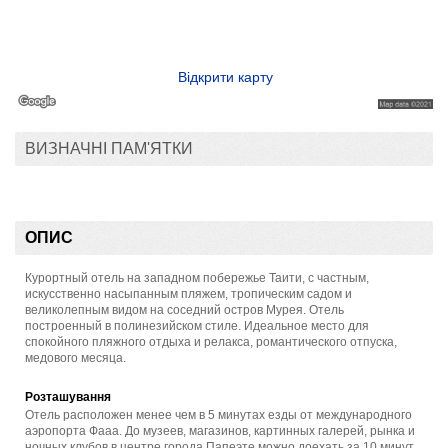
Відкрити карту
ВИЗНАЧНІ ПАМ'ЯТКИ
ОПИС
Курортный отель на западном побережье Таити, с частным,
искусственно насыпанным пляжем, тропическим садом и
великолепным видом на соседний остров Мурея. Отель
построенный в полинезийском стиле. Идеальное место для
спокойного пляжного отдыха и релакса, романтического отпуска,
медового месяца.
Розташування
Отель расположен менее чем в 5 минутах езды от международного
аэропорта Фааа. До музеев, магазинов, картинных галерей, рынка и
ночных клубов в центре города Папеэте можно доехать за 10 минут.