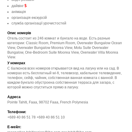
$
дайвінг
анімація
організація екскурсій
служба організації урочистостей
Опис номерів
Отель состоит из 246 комнат и бунгало на воде. Есть разные
категории: Classic Room, Premium Room, Overwater Bungalow Ocean
View, Overwater Bungalow Moorea View, Motu Suite Overwater
Bungalow, One-Bedroom Suite Moorea View, Overwater Villa Moorea
View.
У номерах
С балконов всех номеров открывается вид на лагуну или на сад. В
номерах есть бесплатный wi-fi, телевизор, кабельное телевидение,
телефон, сейф, чайник, собственная ванная комната с ванной. В
каждом бунгало обустроена собственная терраса для загара, с
которой можно спуститься прямо в лагуну.
Адреса
Pointe Tahiti, Faaa, 98702 Faaa, French Polynesia
Телефони:
+689 40 86 51 78 +689 40 86 51 10
Е-мейл: