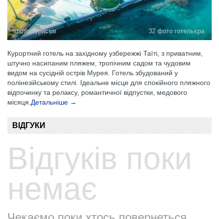
фото туристів
32 фото готельєра
Курортний готель на західному узбережжі Таїті, з приватним,
штучно насипаним пляжем, тропічним садом та чудовим
видом на сусідній острів Мурея. Готель збудований у
полінезійському стилі. Ідеальне місце для спокійного пляжного
відпочинку та релаксу, романтичної відпустки, медового
місяця.
Детальніше →
ВІДГУКИ
Відгуків поки
немає
Чекаємо поки хтось повернеться