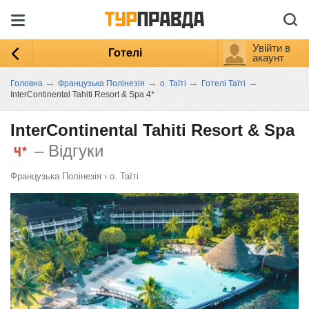
Увійти в
Готелі
акаунт
→
→
→
→
Головна
Французька Полінезія
о. Таїті
Готелі Таїті
InterContinental Tahiti Resort & Spa 4*
InterContinental Tahiti Resort & Spa
– Відгуки
Французька Полінезія
›
о. Таїті