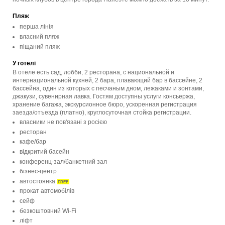
Пляж
перша лінія
власний пляж
піщаний пляж
У готелі
В отеле есть сад, лобби, 2 ресторана, с национальной и
интернациональной кухней, 2 бара, плавающий бар в бассейне, 2
бассейна, один из которых с песчаным дном, лежаками и зонтами,
джакузи, сувенирная лавка. Гостям доступны услуги консьержа,
хранение багажа, экскурсионное бюро, ускоренная регистрация
заезда/отъезда (платно), круглосуточная стойка регистрации.
власники не пов'язані з росією
ресторан
кафе/бар
відкритий басейн
конференц-зал/банкетний зал
бізнес-центр
автостоянка
FREE
прокат автомобілів
сейф
безкоштовний Wi-Fi
ліфт