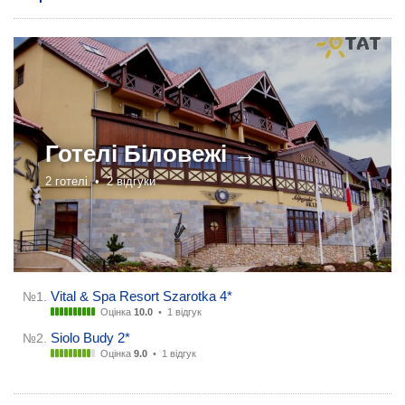
Готелі
Біловежі →
2 готелі •
2 відгуки
Vital & Spa Resort Szarotka 4*
№1.
Оцінка
10.0
•
1 відгук
Siolo Budy 2*
№2.
Оцінка
9.0
•
1 відгук