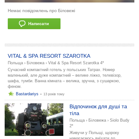
Немає повідомлень про Біловежі
Написати
додати розповідь
VITAL & SPA RESORT SZAROTKA
Польща
›
Біловежа
›
Vital & Spa Resort Szarotka 4*
Сучасний компактний готель у польських Татрах. Номер
маленький, але дуже компактний – велике ліжко, телевізор,
шафа, тумби. Ванна кімната – велика, зручна, з сушаркою,
феном.
Bastardariys
•
13 років тому
Відпочинок для душі та
тіла
Польща
›
Біловежа
›
Siolo Budy
2*
Живучи у Польщі, щороку
намагаємось виїхати до