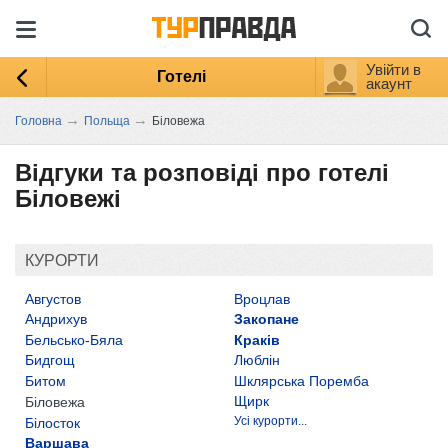
Увійти в
Готелі
акаунт
→
→
Головна
Польща
Біловежа
Відгуки та розповіді про готелі
Біловежі
КУРОРТИ
Августов
Вроцлав
Андрихув
Закопане
Бельсько-Бяла
Краків
Бидгощ
Люблін
Битом
Шклярська Поремба
Щирк
Біловежа
Усі курорти...
Білосток
Варшава