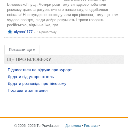
Біловезької пущі. Чотири роки тому випадково побачили
рекламу цього агротуристичного пансіонату, сподобалося-
поїхали! Ні секунди не пошкодували про рішення, тому що: там
чудове повітря, люди добре розуміють і трохи говорять
російською, відмінна їжа, гул...
alyona1177
•
14 років тому
Показати ще »
ЩЕ ПРО БІЛОВЕЖУ
Підписатися на відгуки про курорт
Додати відгук про готель
Додати розповідь про Біловежу
Поставити запитання
© 2006–2026 TurPravda.com
—
Допомога
•
Реклама
•