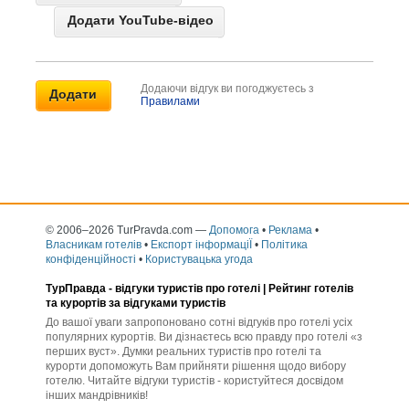
Додати YouTube-відео
Додаючи відгук ви погоджуєтесь з
Правилами
© 2006–2026 TurPravda.com
—
Допомога
•
Реклама
•
Власникам готелів
•
Експорт інформаціЇ
•
Політика
конфіденційності
•
Користувацька угода
ТурПравда -
відгуки туристів про готелі
| Рейтинг готелів
та курортів за відгуками туристів
До вашої уваги запропоновано сотні відгуків про готелі усіх
популярних курортів. Ви дізнаєтесь всю правду про готелі «з
перших вуст». Думки реальних туристів про готелі та
курорти допоможуть Вам прийняти рішення щодо вибору
готелю. Читайте відгуки туристів - користуйтеся досвідом
інших мандрівників!