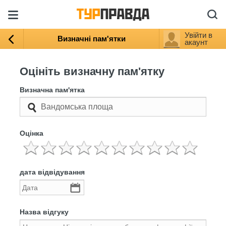
Увійти в
Визначні пам'ятки
акаунт
Оцініть визначну пам'ятку
Визначна пам'ятка
Оцінка
дата відвідування
Назва відгуку