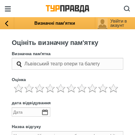
Увійти в
Визначні пам'ятки
акаунт
Оцініть визначну пам'ятку
Визначна пам'ятка
Оцінка
дата відвідування
Назва відгуку