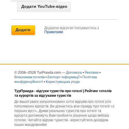
Додати YouTube-відео
Додаючи відгук ви погоджуєтесь з
Правилами
© 2006–2026 TurPravda.com
—
Допомога
•
Реклама
•
Власникам готелів
•
Експорт інформаціЇ
•
Політика
конфіденційності
•
Користувацька угода
ТурПравда -
відгуки туристів про готелі
| Рейтинг готелів
та курортів за відгуками туристів
До вашої уваги запропоновано сотні відгуків про готелі усіх
популярних курортів. Ви дізнаєтесь всю правду про готелі «з
перших вуст». Думки реальних туристів про готелі та
курорти допоможуть Вам прийняти рішення щодо вибору
готелю. Читайте відгуки туристів - користуйтеся досвідом
інших мандрівників!