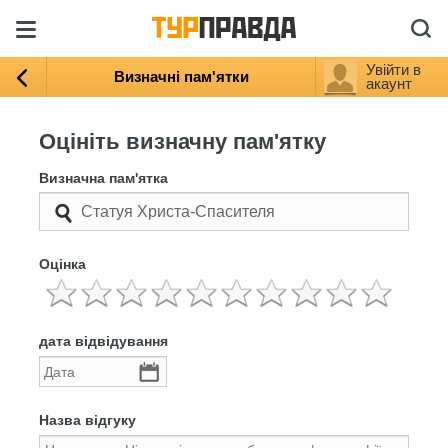
Увійти в
Визначні пам'ятки
акаунт
Оцініть визначну пам'ятку
Визначна пам'ятка
Оцінка
дата відвідування
Назва відгуку