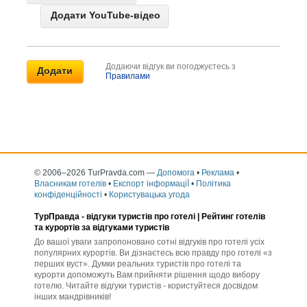
Додати YouTube-відео
Додаючи відгук ви погоджуєтесь з
Правилами
© 2006–2026 TurPravda.com
—
Допомога
•
Реклама
•
Власникам готелів
•
Експорт інформаціЇ
•
Політика
конфіденційності
•
Користувацька угода
ТурПравда -
відгуки туристів про готелі
| Рейтинг готелів
та курортів за відгуками туристів
До вашої уваги запропоновано сотні відгуків про готелі усіх
популярних курортів. Ви дізнаєтесь всю правду про готелі «з
перших вуст». Думки реальних туристів про готелі та
курорти допоможуть Вам прийняти рішення щодо вибору
готелю. Читайте відгуки туристів - користуйтеся досвідом
інших мандрівників!