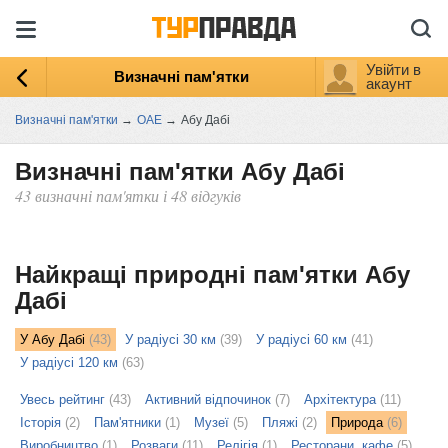
Увійти в
Визначні пам'ятки
акаунт
Визначні пам'ятки
→
ОАЕ
→
Абу Дабі
Визначні пам'ятки Абу Дабі
43 визначні пам'ятки і 48 відгуків
ыть
ту
Найкращі природні пам'ятки Абу
Дабі
У Абу Дабі
(43)
У радіусі 30 км
(39)
У радіусі 60 км
(41)
У радіусі 120 км
(63)
Увесь рейтинг
(43)
Активний відпочинок
(7)
Архітектура
(11)
Історія
(2)
Пам'ятники
(1)
Музеї
(5)
Пляжі
(2)
Природа
(6)
Виробництво
(1)
Розваги
(11)
Релігія
(1)
Ресторани, кафе
(5)