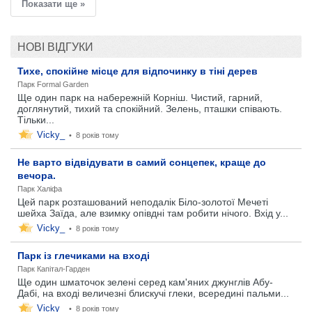
Показати ще »
НОВІ ВІДГУКИ
Тихе, спокійне місце для відпочинку в тіні дерев
Парк Formal Garden
Ще один парк на набережній Корніш. Чистий, гарний,
доглянутий, тихий та спокійний. Зелень, пташки співають.
Тільки...
Vicky_
•
8 років тому
Не варто відвідувати в самий сонцепек, краще до
вечора.
Парк Халіфа
Цей парк розташований неподалік Біло-золотої Мечеті
шейха Заїда, але взимку опівдні там робити нічого. Вхід у...
Vicky_
•
8 років тому
Парк із глечиками на вході
Парк Капітал-Гарден
Ще один шматочок зелені серед кам'яних джунглів Абу-
Дабі, на вході величезні блискучі глеки, всередині пальми...
Vicky_
•
8 років тому