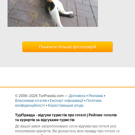
Показати більше фотографій
© 2006–2026 TurPravda.com
—
Допомога
•
Реклама
•
Власникам готелів
•
Експорт інформаціЇ
•
Політика
конфіденційності
•
Користувацька угода
ТурПравда -
відгуки туристів про готелі
| Рейтинг готелів
та курортів за відгуками туристів
До вашої уваги запропоновано сотні відгуків про готелі усіх
популярних курортів. Ви дізнаєтесь всю правду про готелі «з