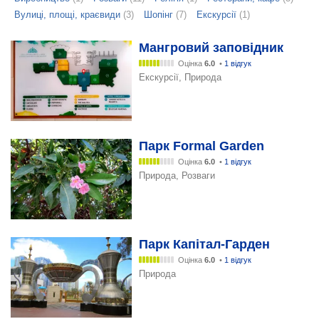
Вулиці, площі, краєвиди
(3)
Шопінг
(7)
Екскурсії
(1)
Мангровий заповідник
Оцінка
6.0
•
1 відгук
Екскурсії, Природа
Парк Formal Garden
Оцінка
6.0
•
1 відгук
Природа, Розваги
Парк Капітал-Гарден
Оцінка
6.0
•
1 відгук
Природа