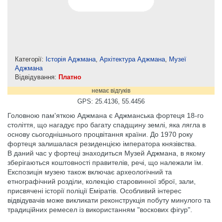
Категорії:
Історія Аджмана
,
Архітектура Аджмана
,
Музеї
Аджмана
Відвідування:
Платно
немає відгуків
GPS: 25.4136, 55.4456
Головною пам'яткою Аджмана є Аджманська фортеця 18-го
століття, що нагадує про багату спадщину землі, яка лягла в
основу сьогоднішнього процвітання країни. До 1970 року
фортеця залишалася резиденцією імператора князівства.
В даний час у фортеці знаходиться Музей Аджмана, в якому
зберігаються коштовності правителів, речі, що належали їм.
Експозиція музею також включає археологічний та
етнографічний розділи, колекцію старовинної зброї, зали,
присвячені історії поліції Еміратів. Особливий інтерес
відвідувачів може викликати реконструкція побуту минулого та
традиційних ремесел із використанням "воскових фігур".