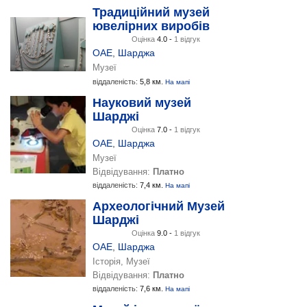
Традиційний музей
ювелірних виробів
Оцінка
4.0 -
1 відгук
ОАЕ
,
Шарджа
Музеї
віддаленість:
5,8 км.
На мапі
Науковий музей
Шарджі
Оцінка
7.0 -
1 відгук
ОАЕ
,
Шарджа
Музеї
Відвідування:
Платно
віддаленість:
7,4 км.
На мапі
Археологічний Музей
Шарджі
Оцінка
9.0 -
1 відгук
ОАЕ
,
Шарджа
Історія, Музеї
Відвідування:
Платно
віддаленість:
7,6 км.
На мапі