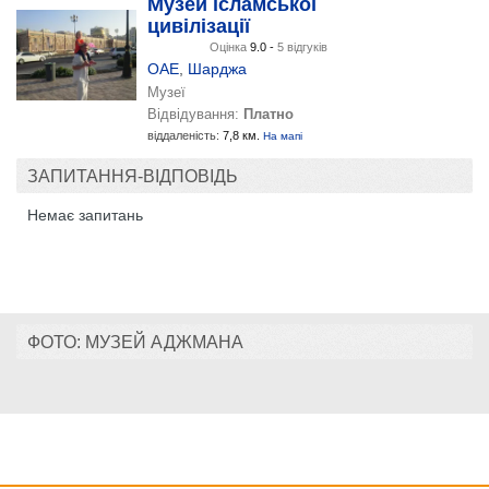
Музей ісламської
цивілізації
Оцінка
9.0 -
5 відгуків
ОАЕ
,
Шарджа
Музеї
Відвідування:
Платно
віддаленість:
7,8 км.
На мапі
ЗАПИТАННЯ-ВІДПОВІДЬ
Немає запитань
ФОТО: МУЗЕЙ АДЖМАНА