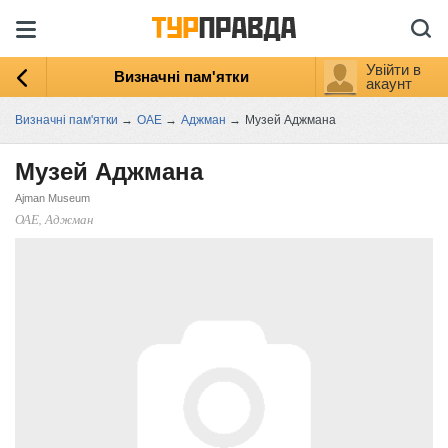
Увійти в
Визначні пам'ятки
акаунт
Визначні пам'ятки
→
ОАЕ
→
Аджман
→
Музей Аджмана
Музей Аджмана
Ajman Museum
ОАЕ, Аджман