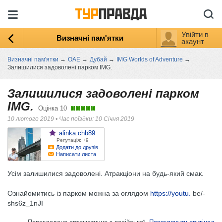
Увійти в
Визначні пам'ятки
акаунт
Визначні пам'ятки
→
ОАЕ
→
Дубай
→
IMG Worlds of Adventure
→
Залишилися задоволені парком IMG.
Залишилися задоволені парком
IMG.
Оцінка
10
10 лютого 2019
•
Час поїздки: 10 Січня 2019
alinka.chb89
Репутація: +9
Додати до друзів
Написати листа
Усім залишилися задоволені. Атракціони на будь-який смак.
Ознайомитись із парком можна за оглядом
https://youtu.
be/-
shs6z_1nJI