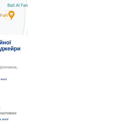
йної
уджейри
ідпочинок,
 мапі
а
оштовно
а мапі