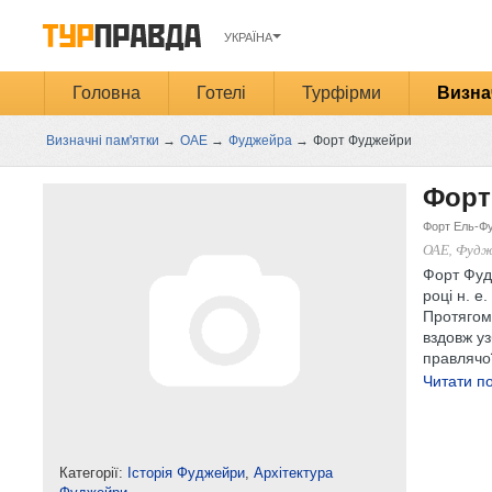
УКРАЇНА
Головна
Готелі
Турфірми
Визна
Визначні пам'ятки
→
ОАЕ
→
Фуджейра
→
Форт Фуджейри
Форт
Форт Ель-Фу
ОАЕ, Фуд
Форт Фуд
році н. 
Протягом 
вздовж у
правлячої 
Читати по
Категорії:
Історія Фуджейри
,
Архітектура