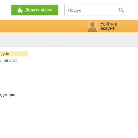
Додати відгук
Увійти в
акаунт
дгуків
, 56.3371
иденцію