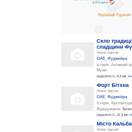
Село традиці
спадщини Ф
Немає відгуків
ОАЕ
,
Фуджейра
Історія, Активний в
Музеї
віддаленість:
0,1 км.
На
Форт Бітхна
Немає відгуків
ОАЕ
,
Фуджейра
Історія, Архітектур
Відвідування:
Безк
віддаленість:
11,3 км.
Н
Місто Кальба
Немає відгуків