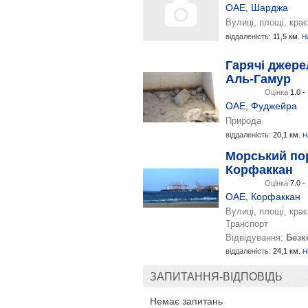
ОАЕ
,
Шарджа
Вулиці, площі, кра
віддаленість:
11,5 км.
Н
Гарячі джере
Аль-Гамур
Оцінка
1.0 -
ОАЕ
,
Фуджейра
Природа
віддаленість:
20,1 км.
Н
Морський по
Корфаккан
Оцінка
7.0 -
ОАЕ
,
Корфаккан
Вулиці, площі, кра
Транспорт
Відвідування:
Безк
віддаленість:
24,1 км.
Н
ЗАПИТАННЯ-ВІДПОВІДЬ
Немає запитань