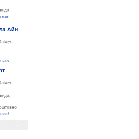
євиди
а мапі
ла Айн
1 відгук
а мапі
рт
1 відгук
євиди,
оштовно
а мапі