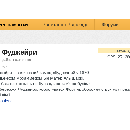
чні пам'ятки
Запитання-Відповіді
Форуми
 Фуджейри
немає ві
GPS: 25.1386
джайра, Fujairah Fort
жейра
жейри – величезний замок, збудований у 1670
е. шейхом Мохаммедом Бін Матер Аль Шаркі.
багатьох століть це була єдина кам'яна будівля
збережжя Фуджейри. користувався Форт як оборонну структуру і рез
сім'ї.
вністю ↓