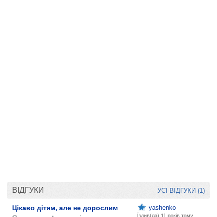
ВІДГУКИ
УСІ ВІДГУКИ (1)
Цікаво дітям, але не дорослим
yashenko
Їздив(ла)
11 років тому