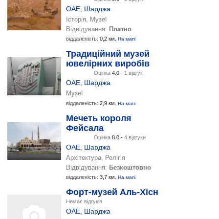
ОАЕ
,
Шарджа
Історія, Музеї
Відвідування:
Платно
віддаленість:
0,2 км.
На мапі
Традиційний музей
ювелірних виробів
Оцінка
4.0 -
1 відгук
ОАЕ
,
Шарджа
Музеї
віддаленість:
2,9 км.
На мапі
Мечеть короля
Фейсала
Оцінка
8.0 -
4 відгуки
ОАЕ
,
Шарджа
Архітектура, Релігія
Відвідування:
Безкоштовно
віддаленість:
3,7 км.
На мапі
Форт-музей Аль-Хісн
Немає відгуків
ОАЕ
,
Шарджа