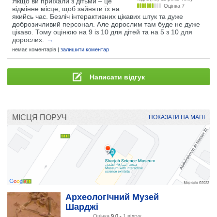
Якщо ви приїхали з дітьми – це
Оцінка 7
відмінне місце, щоб зайняти їх на
якийсь час. Безліч інтерактивних цікавих штук та дуже
доброзичливий персонал. Але дорослим там буде не дуже
цікаво. Тому оцінюю на 9 із 10 для дітей та на 5 з 10 для
дорослих.
→
немає коментарів |
залишити коментар
Написати відгук
МІСЦЯ ПОРУЧ
ПОКАЗАТИ НА МАПІ
Археологічний Музей
Шарджі
Оцінка
9.0 -
1 відгук