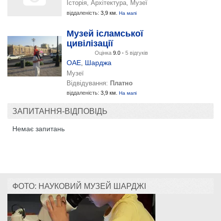
Історія, Архітектура, Музеї
віддаленість:
3,9 км.
На мапі
Музей ісламської
цивілізації
Оцінка
9.0 -
5 відгуків
ОАЕ
,
Шарджа
Музеї
Відвідування:
Платно
віддаленість:
3,9 км.
На мапі
ЗАПИТАННЯ-ВІДПОВІДЬ
Немає запитань
ФОТО: НАУКОВИЙ МУЗЕЙ ШАРДЖІ