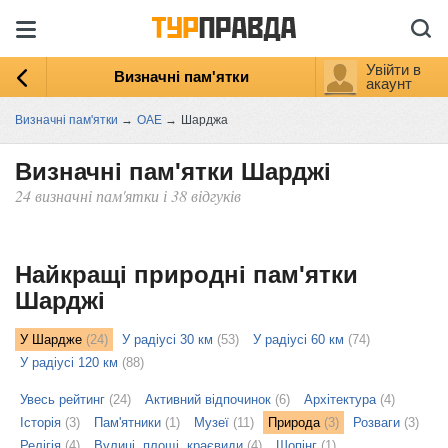
Увійти в
Визначні пам'ятки
акаунт
Визначні пам'ятки
→
ОАЕ
→
Шарджа
Визначні пам'ятки Шарджі
24 визначні пам'ятки і 38 відгуків
ыть
ту
Найкращі природні пам'ятки
Шарджі
У Шардже
(24)
У радіусі 30 км
(53)
У радіусі 60 км
(74)
У радіусі 120 км
(88)
Увесь рейтинг
(24)
Активний відпочинок
(6)
Архітектура
(4)
Історія
(3)
Пам'ятники
(1)
Музеї
(11)
Природа
(3)
Розваги
(3)
Релігія
(4)
Вулиці, площі, краєвиди
(4)
Шопінг
(1)