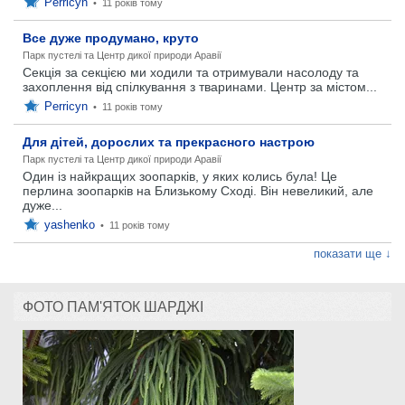
Perricyn
•
11 років тому
Все дуже продумано, круто
Парк пустелі та Центр дикої природи Аравії
Секція за секцією ми ходили та отримували насолоду та
захоплення від спілкування з тваринами. Центр за містом...
Perricyn
•
11 років тому
Для дітей, дорослих та прекрасного настрою
Парк пустелі та Центр дикої природи Аравії
Один із найкращих зоопарків, у яких колись була! Це
перлина зоопарків на Близькому Сході. Він невеликий, але
дуже...
yashenko
•
11 років тому
показати ще ↓
ФОТО ПАМ'ЯТОК ШАРДЖІ