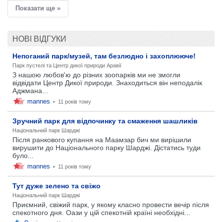
Показати ще »
НОВІ ВІДГУКИ
Непоганий парк/музей, там безлюдно і захоплююче!
Парк пустелі та Центр дикої природи Аравії
З нашою любов'ю до різних зоопарків ми не змогли
відвідати Центр Дикої природи. Знаходиться він неподалік
Аджмана...
mannes
•
11 років тому
Зручний парк для відпочинку та смаження шашликів
Національний парк Шарджі
Після ранкового купання на Маамзар бич ми вирішили
вирушити до Національного парку Шарджі. Дістатись туди
було...
mannes
•
11 років тому
Тут дуже зелено та свіжо
Національний парк Шарджі
Приємний, свіжий парк, у якому класно провести вечір після
спекотного дня. Оази у цій спекотній країні необхідні...