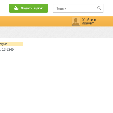
Додати відгук
Увійти в
акаунт
дгуків
, 13.6249