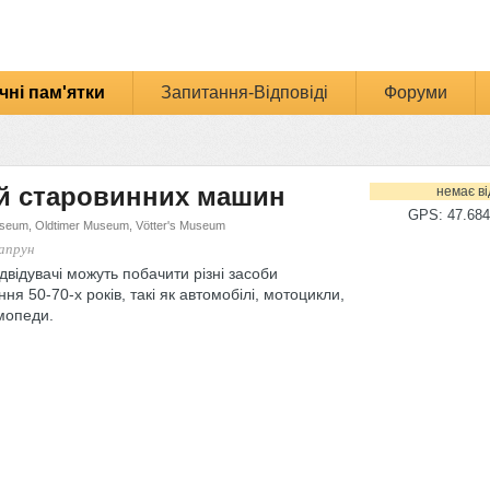
чні пам'ятки
Запитання-Відповіді
Форуми
й старовинних машин
немає ві
GPS: 47.684
eum, Oldtimer Museum, Vötter's Museum
апрун
ідвідувачі можуть побачити різні засоби
ня 50-70-х років, такі як автомобілі, мотоцикли,
мопеди.