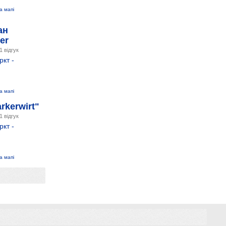
а мапі
ан
er
1 відгук
кт -
а мапі
rkerwirt"
1 відгук
кт -
а мапі