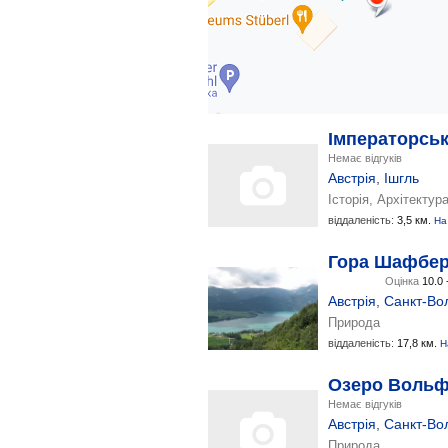
Імператорськ
Немає відгуків
Австрія
,
Ішгль
Історія, Архітектур
віддаленість:
3,5 км.
На
Гора Шафбер
Оцінка
10.0 
Австрія
,
Санкт-Во
Природа
віддаленість:
17,8 км.
Н
Озеро Вольф
Немає відгуків
Австрія
,
Санкт-Во
Природа