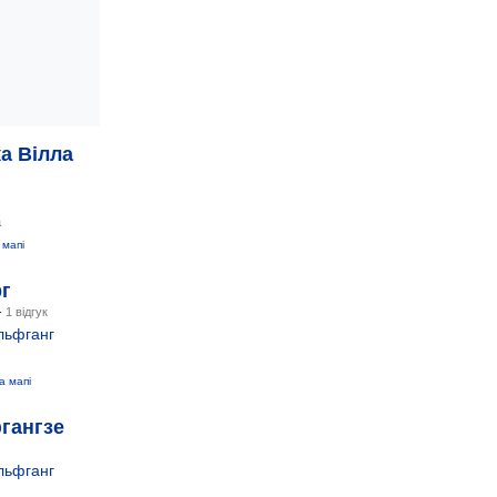
а Вілла
а
 мапі
г
-
1 відгук
льфганг
а мапі
гангзе
льфганг