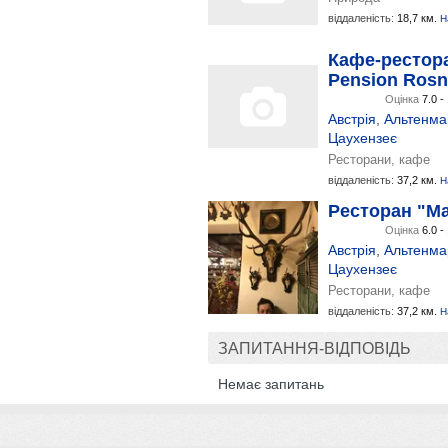
віддаленість:
18,7 км.
Н
Кафе-рестор
Pension Rosn
Оцінка
7.0 -
Австрія
,
Альтенмар
Цаухензеє
Ресторани, кафе
віддаленість:
37,2 км.
Н
Ресторан "Ma
Оцінка
6.0 -
Австрія
,
Альтенмар
Цаухензеє
Ресторани, кафе
віддаленість:
37,2 км.
Н
ЗАПИТАННЯ-ВІДПОВІДЬ
Немає запитань