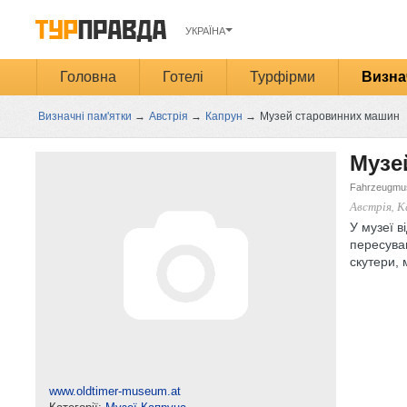
УКРАЇНА
Головна
Готелі
Турфірми
Визна
Визначні пам'ятки
→
Австрія
→
Капрун
→
Музей старовинних машин
Музе
Fahrzeugmus
Австрія, К
У музеї в
пересуван
скутери, 
www.oldtimer-museum.at