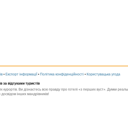
ів
•
Експорт інформаціЇ
•
Політика конфіденційності
•
Користувацька угода
ів за відгуками туристів
них курортів. Ви дізнаєтесь всю правду про готелі «з перших вуст». Думки реа
 досвідом інших мандрівників!