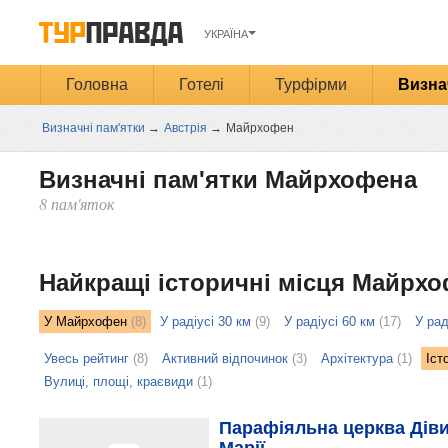
УКРАЇНА
Головна
Готелі
Турфірми
Визна
Визначні пам'ятки
→
Австрія
→
Майрхофен
Визначні пам'ятки Майрхофена
8 пам'яток
Открыть
карту
Найкращі історичні місця Майрх
У Майрхофен
(8)
У радіусі 30 км
(9)
У радіусі 60 км
(17)
У рад
Увесь рейтинг
(8)
Активний відпочинок
(3)
Архітектура
(1)
Іст
Вулиці, площі, краєвиди
(1)
Парафіяльна церква Дів