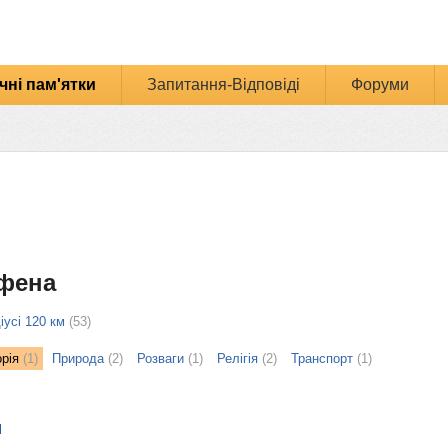
чні пам'ятки
Запитання-Відповіді
Форуми
офена
іусі 120 км
(53)
орія
(1)
Природа
(2)
Розваги
(1)
Релігія
(2)
Транспорт
(1)
и