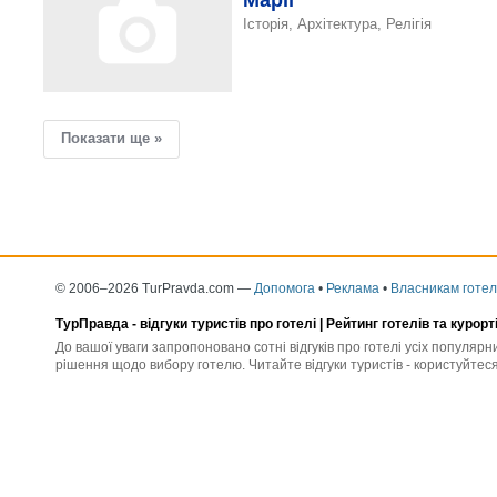
Марії
Історія, Архітектура, Релігія
Показати ще »
© 2006–2026 TurPravda.com
—
Допомога
•
Реклама
•
Власникам готел
ТурПравда -
відгуки туристів про готелі
| Рейтинг готелів та курорт
До вашої уваги запропоновано сотні відгуків про готелі усіх популяр
рішення щодо вибору готелю. Читайте відгуки туристів - користуйтеся