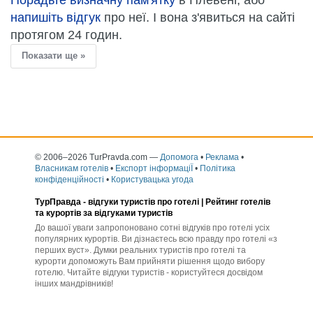
Порадьте визначну пам'ятку
в Плевені, або
напишіть відгук
про неї. І вона з'явиться на сайті
протягом 24 годин.
Показати ще »
© 2006–2026 TurPravda.com
—
Допомога
•
Реклама
•
Власникам готелів
•
Експорт інформаціЇ
•
Політика
конфіденційності
•
Користувацька угода
ТурПравда -
відгуки туристів про готелі
| Рейтинг готелів
та курортів за відгуками туристів
До вашої уваги запропоновано сотні відгуків про готелі усіх
популярних курортів. Ви дізнаєтесь всю правду про готелі «з
перших вуст». Думки реальних туристів про готелі та
курорти допоможуть Вам прийняти рішення щодо вибору
готелю. Читайте відгуки туристів - користуйтеся досвідом
інших мандрівників!