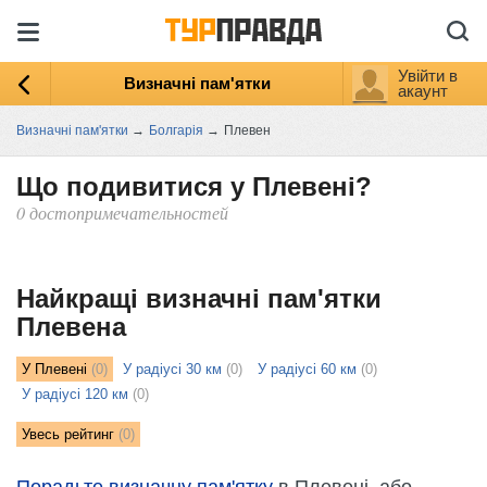
Увійти в
Визначні пам'ятки
акаунт
Визначні пам'ятки
→
Болгарія
→
Плевен
Що подивитися у Плевені?
0 достопримечательностей
ыть
ту
Найкращі визначні пам'ятки
Плевена
У Плевені
(0)
У радіусі 30 км
(0)
У радіусі 60 км
(0)
У радіусі 120 км
(0)
Увесь рейтинг
(0)