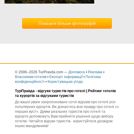
Показати більше фотографій
© 2006–2026 TurPravda.com
—
Допомога
•
Реклама
•
Власникам готелів
•
Експорт інформаціЇ
•
Політика
конфіденційності
•
Користувацька угода
ТурПравда -
відгуки туристів про готелі
| Рейтинг готелів
та курортів за відгуками туристів
До вашої уваги запропоновано сотні відгуків про готелі усіх
популярних курортів. Ви дізнаєтесь всю правду про готелі «з
перших вуст». Думки реальних туристів про готелі та
курорти допоможуть Вам прийняти рішення щодо вибору
готелю. Читайте відгуки туристів - користуйтеся досвідом
інших мандрівників!