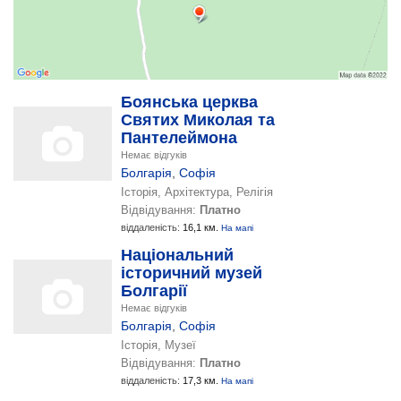
Боянська церква
Святих Миколая та
Пантелеймона
Немає відгуків
Болгарія
,
Софія
Історія, Архітектура, Релігія
Відвідування:
Платно
віддаленість:
16,1 км.
На мапі
Національний
історичний музей
Болгарії
Немає відгуків
Болгарія
,
Софія
Історія, Музеї
Відвідування:
Платно
віддаленість:
17,3 км.
На мапі