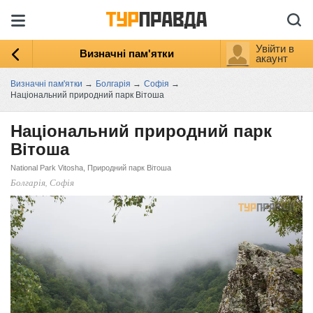
Увійти в
Визначні пам'ятки
акаунт
Визначні пам'ятки
→
Болгарія
→
Софія
→
Національний природний парк Вітоша
Національний природний парк
Вітоша
National Park Vitosha, Природний парк Вітоша
Болгарія, Софія