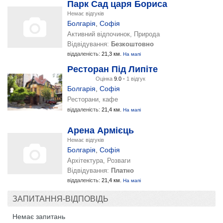
Парк Сад царя Бориса
Немає відгуків
Болгарія
,
Софія
Активний відпочинок, Природа
Відвідування:
Безкоштовно
віддаленість:
21,3 км.
На мапі
Ресторан Під Липіте
Оцінка
9.0 -
1 відгук
Болгарія
,
Софія
Ресторани, кафе
віддаленість:
21,4 км.
На мапі
Арена Армієць
Немає відгуків
Болгарія
,
Софія
Архітектура, Розваги
Відвідування:
Платно
віддаленість:
21,4 км.
На мапі
ЗАПИТАННЯ-ВІДПОВІДЬ
Немає запитань