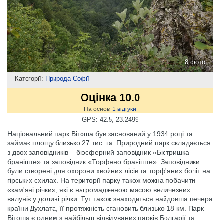
8 фото
Категорії:
Природа Софії
Оцінка 10.0
На основі
1
відгуки
GPS: 42.5, 23.2499
Національний парк Вітоша був заснований у 1934 році та
займає площу близько 27 тис. га. Природний парк складається
з двох заповідників – біосферний заповідник «Бістришка
браніште» та заповідник «Торфено браніште». Заповідники
були створені для охорони хвойних лісів та торф'яних боліт на
гірських схилах. На території парку також можна побачити
«кам'яні річки», які є нагромадженою масою величезних
валунів у долині річки. Тут також знаходиться найдовша печера
країни Духлата, її протяжність становить близько 18 км. Парк
Вітоша є одним з найбільш відвідуваних парків Болгарії та