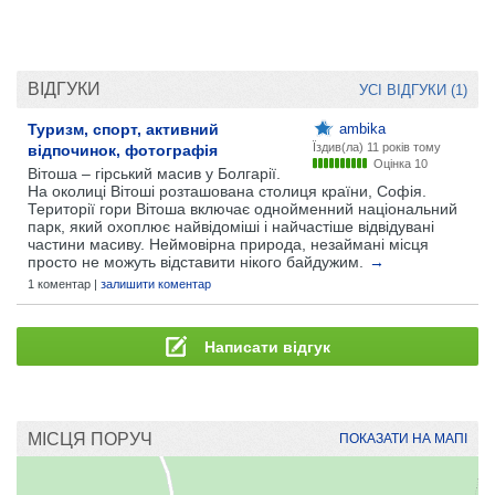
ВІДГУКИ
УСІ ВІДГУКИ (1)
Туризм, спорт, активний
ambika
Їздив(ла)
11 років тому
відпочинок, фотографія
Оцінка 10
Вітоша – гірський масив у Болгарії.
На околиці Вітоші розташована столиця країни, Софія.
Території гори Вітоша включає однойменний національний
парк, який охоплює найвідоміші і найчастіше відвідувані
частини масиву. Неймовірна природа, незаймані місця
просто не можуть відставити нікого байдужим.
→
1 коментар |
залишити коментар
Написати відгук
МІСЦЯ ПОРУЧ
ПОКАЗАТИ НА МАПІ