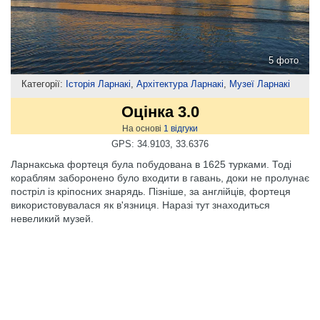
5 фото
Категорії:
Історія Ларнакі
,
Архітектура Ларнакі
,
Музеї Ларнакі
Оцінка 3.0
На основі
1
відгуки
GPS: 34.9103, 33.6376
Ларнакська фортеця була побудована в 1625 турками. Тоді
кораблям заборонено було входити в гавань, доки не пролунає
постріл із кріпосних знарядь. Пізніше, за англійців, фортеця
використовувалася як в'язниця. Наразі тут знаходиться
невеликий музей.