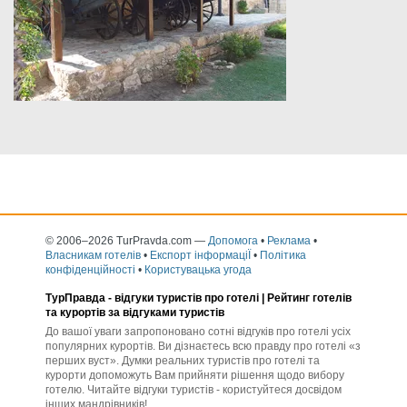
© 2006–2026 TurPravda.com
—
Допомога
•
Реклама
•
Власникам готелів
•
Експорт інформаціЇ
•
Політика
конфіденційності
•
Користувацька угода
ТурПравда -
відгуки туристів про готелі
| Рейтинг готелів
та курортів за відгуками туристів
До вашої уваги запропоновано сотні відгуків про готелі усіх
популярних курортів. Ви дізнаєтесь всю правду про готелі «з
перших вуст». Думки реальних туристів про готелі та
курорти допоможуть Вам прийняти рішення щодо вибору
готелю. Читайте відгуки туристів - користуйтеся досвідом
інших мандрівників!