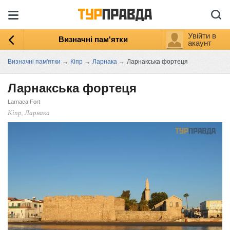
Увійти в
Визначні пам'ятки
акаунт
Визначні пам'ятки
→
Кіпр
→
Ларнака
→
Ларнакська фортеця
Ларнакська фортеця
Larnaca Fort
Кіпр, Ларнака