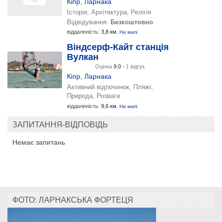
Кіпр
,
Ларнака
Історія, Архітектура, Релігія
Відвідування:
Безкоштовно
віддаленість:
3,8 км.
На мапі
Віндсерф-Кайт станція
Вулкан
Оцінка
9.0 -
1 відгук
Кіпр
,
Ларнака
Активний відпочинок, Пляжі,
Природа, Розваги
віддаленість:
9,6 км.
На мапі
ЗАПИТАННЯ-ВІДПОВІДЬ
Немає запитань
ФОТО: ЛАРНАКСЬКА ФОРТЕЦЯ