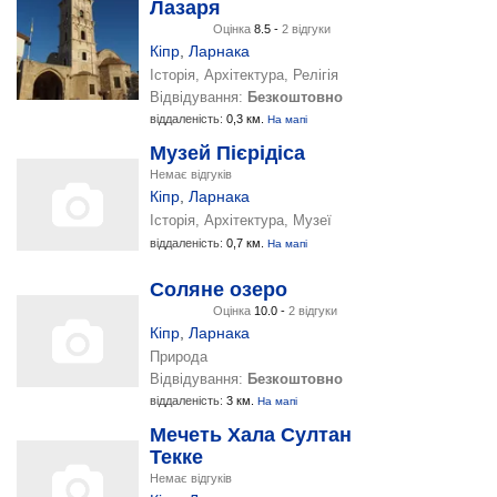
Лазаря
Оцінка
8.5 -
2 відгуки
Кіпр
,
Ларнака
Історія, Архітектура, Релігія
Відвідування:
Безкоштовно
віддаленість:
0,3 км.
На мапі
Музей Пієрідіса
Немає відгуків
Кіпр
,
Ларнака
Історія, Архітектура, Музеї
віддаленість:
0,7 км.
На мапі
Соляне озеро
Оцінка
10.0 -
2 відгуки
Кіпр
,
Ларнака
Природа
Відвідування:
Безкоштовно
віддаленість:
3 км.
На мапі
Мечеть Хала Султан
Текке
Немає відгуків