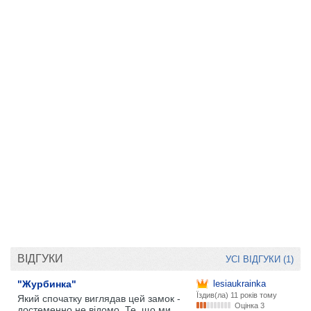
ВІДГУКИ
УСІ ВІДГУКИ (1)
"Журбинка"
lesiaukrainka
Їздив(ла)
11 років тому
Який спочатку виглядав цей замок -
Оцінка 3
достеменно не відомо. Те, що ми