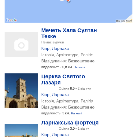
Мечеть Хала Султан
Текке
Немає відгуків
Кіпр
,
Ларнака
Історія, Архітектура, Релігія
Відвідування:
Безкоштовно
віддаленість:
0,8 км.
На мапі
Церква Святого
Лазаря
Оцінка
8.5 -
2 відгуки
Кіпр
,
Ларнака
Історія, Архітектура, Релігія
Відвідування:
Безкоштовно
віддаленість:
3 км.
На мапі
Ларнакська фортеця
Оцінка
3.0 -
1 відгук
Кіпр
,
Ларнака