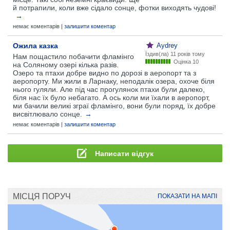
й потрапили, коли вже сідало сонце, фотки виходять чудові!
→
немає коментарів |
залишити коментар
Ожила казка
Aydrey
Їздив(ла)
11 років тому
Нам пощастило побачити фламінго
Оцінка 10
на Соляному озері кілька разів.
Озеро та птахи добре видно по дорозі в аеропорт та з
аеропорту. Ми жили в Ларнаку, неподалік озера, охоче біля
нього гуляли. Але під час прогулянок птахи були далеко,
біля нас їх було небагато. А ось коли ми їхали в аеропорт,
ми бачили великі зграї фламінго, вони були поряд, їх добре
висвітлювало сонце.
→
немає коментарів |
залишити коментар
Написати відгук
МІСЦЯ ПОРУЧ
ПОКАЗАТИ НА МАПІ