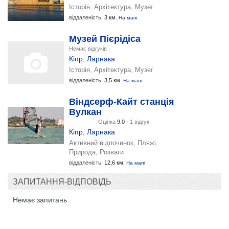
Історія, Архітектура, Музеї
віддаленість:
3 км.
На мапі
Музей Пієрідіса
Немає відгуків
Кіпр
,
Ларнака
Історія, Архітектура, Музеї
віддаленість:
3,5 км.
На мапі
Віндсерф-Кайт станція
Вулкан
Оцінка
9.0 -
1 відгук
Кіпр
,
Ларнака
Активний відпочинок, Пляжі,
Природа, Розваги
віддаленість:
12,6 км.
На мапі
ЗАПИТАННЯ-ВІДПОВІДЬ
Немає запитань