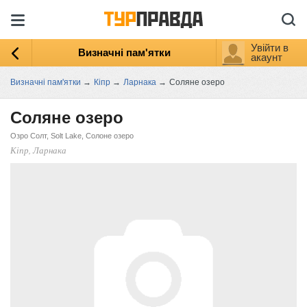
Увійти в
Визначні пам'ятки
акаунт
Визначні пам'ятки
→
Кіпр
→
Ларнака
→
Соляне озеро
Соляне озеро
Озро Солт, Solt Lake, Солоне озеро
Кіпр, Ларнака