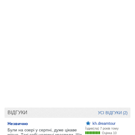
ВІДГУКИ
УСІ ВІДГУКИ (2)
Незвично
kh.dreamtour
Їздив(ла)
7 років тому
Були на озері у серпні, дуже цікаве
Оцінка 10
місце. Такі собі неземні краєвиди. Ще