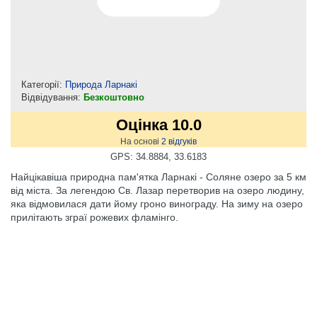
Категорії:
Природа Ларнакі
Відвідування:
Безкоштовно
Оцінка 10.0
На основі
2
відгуків
GPS: 34.8884, 33.6183
Найцікавіша природна пам'ятка Ларнакі - Соляне озеро за 5 км
від міста. За легендою Св. Лазар перетворив на озеро людину,
яка відмовилася дати йому гроно винограду. На зиму на озеро
прилітають зграї рожевих фламінго.