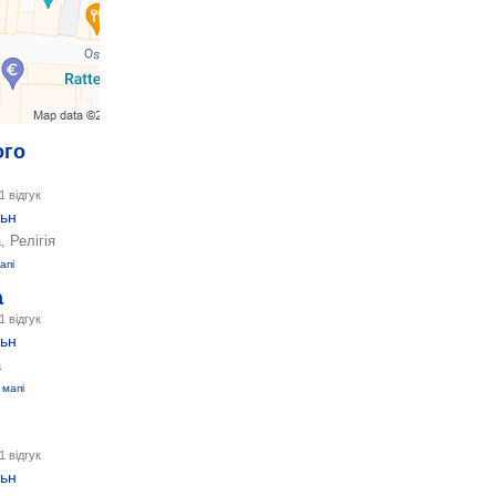
ого
1 відгук
ьн
, Релігія
апі
а
1 відгук
ьн
а
 мапі
1 відгук
ьн