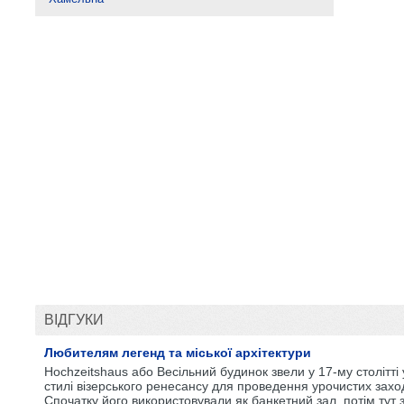
ВІДГУКИ
Любителям легенд та міської архітектури
Hochzeitshaus або Весільний будинок звели у 17-му столітті 
стилі візерського ренесансу для проведення урочистих заход
Спочатку його використовували як банкетний зал, потім тут з