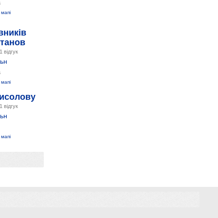
а
 мапі
вників
станов
1 відгук
ьн
а
 мапі
рисолову
1 відгук
ьн
 мапі