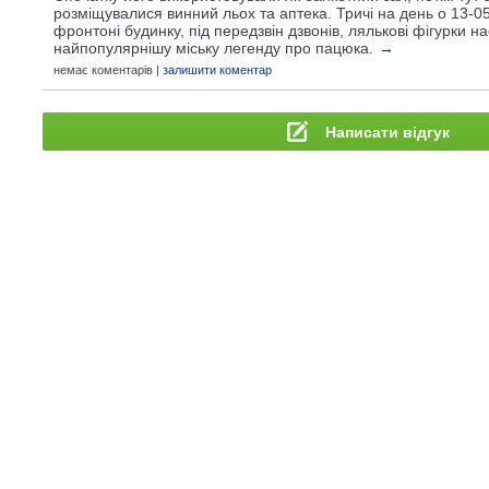
розміщувалися винний льох та аптека. Тричі на день о 13-05
фронтоні будинку, під передзвін дзвонів, лялькові фігурки 
найпопулярнішу міську легенду про пацюка.
→
немає коментарів |
залишити коментар
Написати відгук