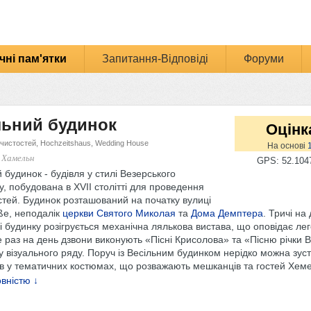
чні пам'ятки
Запитання-Відповіді
Форуми
льний будинок
Оцінк
чистостей, Hochzeitshaus, Wedding House
На основі
 Хамельн
GPS: 52.1047
 будинок - будівля у стилі Везерського
, побудована в XVII столітті для проведення
стей. Будинок розташований на початку вулиці
ße, неподалік
церкви Святого Миколая
та
Дома Демптера
. Тричі на 
 будинку розігрується механічна лялькова вистава, що оповідає ле
 раз на день дзвони виконують «Пісні Крисолова» та «Пісню річки 
 візуального ряду. Поруч із Весільним будинком нерідко можна зуст
ів у тематичних костюмах, що розважають мешканців та гостей Хем
вністю ↓