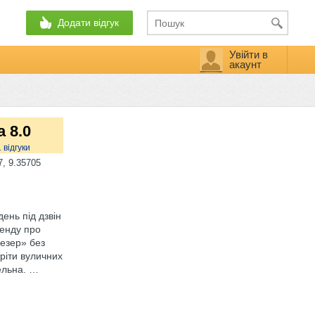
Додати відгук
Увійти в
акаунт
а 8.0
1
відгуки
, 9.35705
день під дзвін
генду про
Везер» без
ріти вуличних
ельна.
…