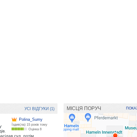
МІСЦЯ ПОРУЧ
ПОКАЗ
УСІ ВІДГУКИ (1)
Polina_Sumy
Їздив(ла)
15 років тому
у
Оцінка 8
ів.
асідав суд, потім