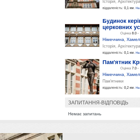
Історія, Архітектур
віддаленість:
0,1 км.
На
Будинок кері
церковних у
Оцінка
8.0 -
Німеччина
,
Хамел
Історія, Архітектур
віддаленість:
0,1 км.
На
Пам'ятник К
Оцінка
7.0 -
Німеччина
,
Хамел
Пам'ятники
віддаленість:
0,2 км.
На
ЗАПИТАННЯ-ВІДПОВІДЬ
Немає запитань