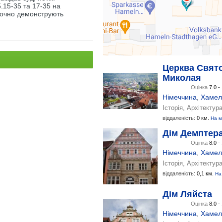
.15-35 та 17-35 на
наочно демонструють
Церква Свят
Миколая
Оцінка
7.0 -
Німеччина
,
Хамел
Історія, Архітектура
віддаленість:
0 км.
На м
Дім Демптер
Оцінка
8.0 -
Німеччина
,
Хамел
Історія, Архітектур
віддаленість:
0,1 км.
На
Дім Ляйста
Оцінка
8.0 -
Німеччина
,
Хамел