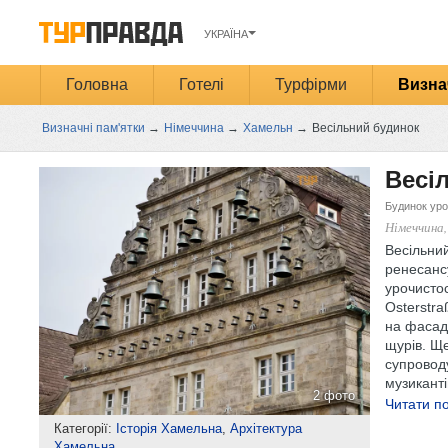
УКРАЇНА
Головна
Готелі
Турфірми
Визна
Визначні пам'ятки
→
Німеччина
→
Хамельн
→
Весільний будинок
Весі
Будинок уро
Німеччина,
Весільний
ренесансу
урочисто
Osterstra
на фасаді
щурів. Ще
супроводу
музикант
2 фото
Читати по
Категорії:
Історія Хамельна
,
Архітектура
Хамельна