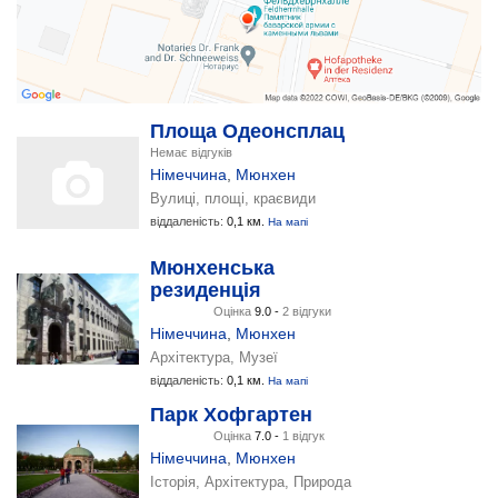
Площа Одеонсплац
Немає відгуків
Німеччина
,
Мюнхен
Вулиці, площі, краєвиди
віддаленість:
0,1 км.
На мапі
Мюнхенська
резиденція
Оцінка
9.0 -
2 відгуки
Німеччина
,
Мюнхен
Архітектура, Музеї
віддаленість:
0,1 км.
На мапі
Парк Хофгартен
Оцінка
7.0 -
1 відгук
Німеччина
,
Мюнхен
Історія, Архітектура, Природа