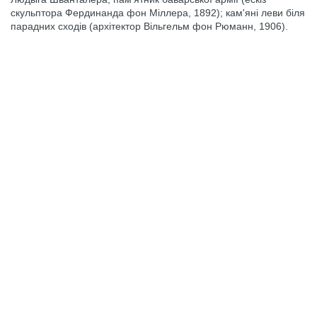
скульптора Фердинанда фон Міллера, 1892); кам'яні леви біля
парадних сходів (архітектор Вільгельм фон Рюманн, 1906).