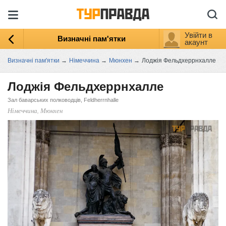
Увійти в
Визначні пам'ятки
акаунт
Визначні пам'ятки
→
Німеччина
→
Мюнхен
→
Лоджія Фельдхеррнхалле
Лоджія Фельдхеррнхалле
Зал баварських полководців, Feldherrnhalle
Німеччина, Мюнхен