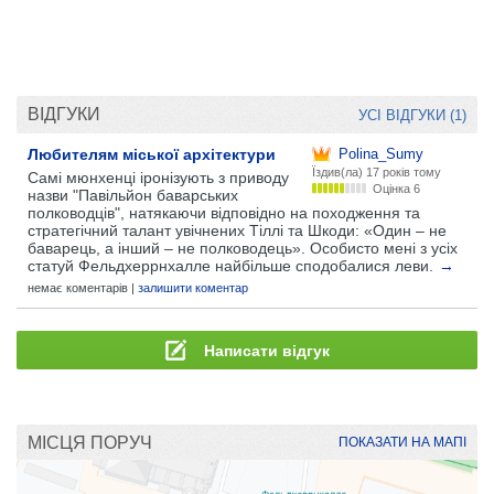
ВІДГУКИ
УСІ ВІДГУКИ (1)
Любителям міської архітектури
Polina_Sumy
Їздив(ла)
17 років тому
Самі мюнхенці іронізують з приводу
Оцінка 6
назви "Павільйон баварських
полководців", натякаючи відповідно на походження та
стратегічний талант увічнених Тіллі та Шкоди: «Один – не
баварець, а інший – не полководець». Особисто мені з усіх
статуй Фельдхеррнхалле найбільше сподобалися леви.
→
немає коментарів |
залишити коментар
Написати відгук
МІСЦЯ ПОРУЧ
ПОКАЗАТИ НА МАПІ