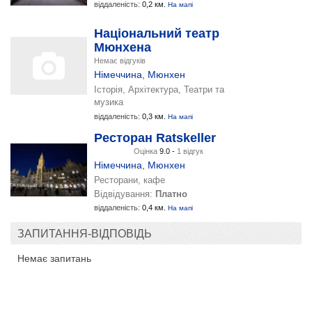
віддаленість:
0,2 км.
На мапі
Національний театр
Мюнхена
Немає відгуків
Німеччина
,
Мюнхен
Історія, Архітектура, Театри та
музика
віддаленість:
0,3 км.
На мапі
Ресторан Ratskeller
Оцінка
9.0 -
1 відгук
Німеччина
,
Мюнхен
Ресторани, кафе
Відвідування:
Платно
віддаленість:
0,4 км.
На мапі
ЗАПИТАННЯ-ВІДПОВІДЬ
Немає запитань