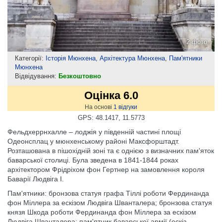
2 фото
Категорії:
Історія Мюнхена
,
Архітектура Мюнхена
,
Пам'ятники
Мюнхена
Відвідування:
Безкоштовно
Оцінка 6.0
На основі
1
відгуки
GPS: 48.1417, 11.5773
Фельдхеррнхалле – лоджія у південній частині площі
Одеонсплац у мюнхенському районі Максфорштадт.
Розташована в пішохідній зоні та є однією з визначних пам'яток
баварської столиці. Була зведена в 1841-1844 роках
архітектором Фрідріхом фон Гертнер на замовлення короля
Баварії Людвіга I.
Пам'ятники: бронзова статуя графа Тіллі роботи Фердинанда
фон Міллера за ескізом Людвіга Шванталера; бронзова статуя
князя Шкода роботи Фердинанда фон Міллера за ескізом
Людвіга Шванталера; пам'ятник баварської армії (ескіз