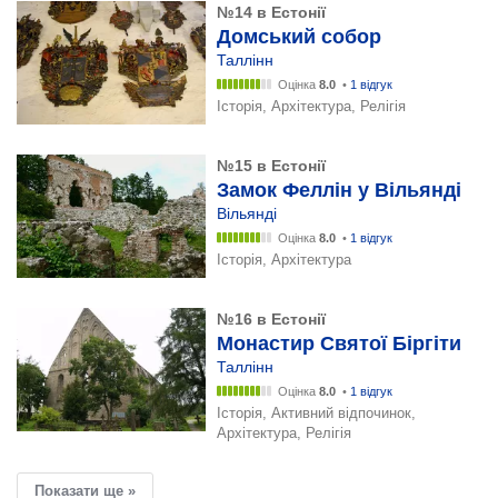
№14 в Естонії
Домський собор
Таллінн
Оцінка
8.0
•
1 відгук
Історія, Архітектура, Релігія
№15 в Естонії
Замок Феллін у Вільянді
Вільянді
Оцінка
8.0
•
1 відгук
Історія, Архітектура
№16 в Естонії
Монастир Святої Біргіти
Таллінн
Оцінка
8.0
•
1 відгук
Історія, Активний відпочинок,
Архітектура, Релігія
Показати ще »