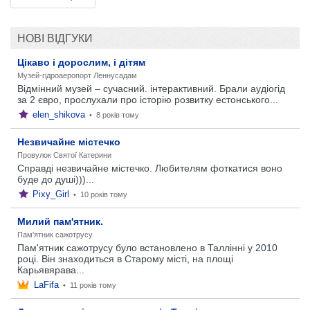
НОВІ ВІДГУКИ
Цікаво і дорослим, і дітям
Музей-гідроаеропорт Леннусадам
Відмінний музей – сучасний. інтерактивний. Брали аудіогід
за 2 євро, прослухали про історію розвитку естонського...
elen_shikova
•
8 років тому
Незвичайне містечко
Провулок Святої Катерини
Справді незвичайне містечко. Любителям фоткатися воно
буде до душі)))...
Pixy_Girl
•
10 років тому
Милий пам'ятник.
Пам'ятник сажотрусу
Пам'ятник сажотрусу було встановлено в Таллінні у 2010
році. Він знаходиться в Старому місті, на площі
Карьявярава...
LaFifa
•
11 років тому