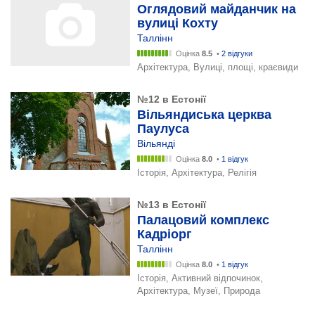
Оглядовий майданчик на
вулиці Кохту
Таллінн
Оцінка
8.5
•
2 відгуки
Архітектура, Вулиці, площі, краєвиди
№12 в Естонії
Вільяндиська церква
Паулуса
Вільянді
Оцінка
8.0
•
1 відгук
Історія, Архітектура, Релігія
№13 в Естонії
Палацовий комплекс
Кадріорг
Таллінн
Оцінка
8.0
•
1 відгук
Історія, Активний відпочинок,
Архітектура, Музеї, Природа