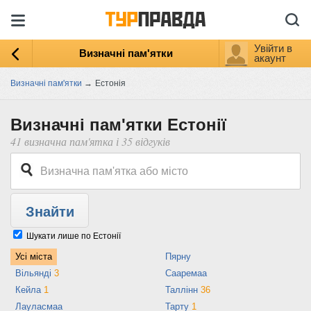
Увійти в
Визначні пам'ятки
акаунт
Визначні пам'ятки
→
Естонія
Визначні пам'ятки Естонії
41 визначна пам'ятка і 35 відгуків
Шукати лише по Естонії
Усі міста
Пярну
Вільянді
3
Сааремаа
Кейла
1
Таллінн
36
Лауласмаа
Тарту
1