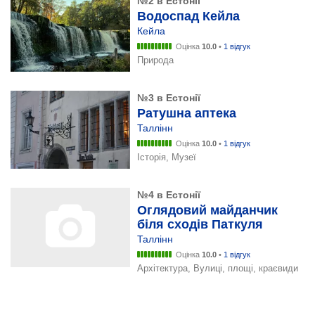
№2 в Естонії
Водоспад Кейла
Кейла
Оцінка
10.0
•
1 відгук
Природа
№3 в Естонії
Ратушна аптека
Таллінн
Оцінка
10.0
•
1 відгук
Історія, Музеї
№4 в Естонії
Оглядовий майданчик
біля сходів Паткуля
Таллінн
Оцінка
10.0
•
1 відгук
Архітектура, Вулиці, площі, краєвиди