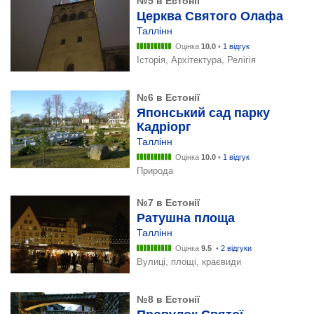
№5 в Естонії
Церква Святого Олафа
Таллінн
Оцінка
10.0
•
1 відгук
Історія, Архітектура, Релігія
№6 в Естонії
Японський сад парку
Кадріорг
Таллінн
Оцінка
10.0
•
1 відгук
Природа
№7 в Естонії
Ратушна площа
Таллінн
Оцінка
9.5
•
2 відгуки
Вулиці, площі, краєвиди
№8 в Естонії