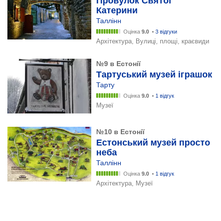
Провулок Святої
Катерини
Таллінн
Оцінка
9.0
•
3 відгуки
Архітектура, Вулиці, площі, краєвиди
№9 в Естонії
Тартуський музей іграшок
Тарту
Оцінка
9.0
•
1 відгук
Музеї
№10 в Естонії
Естонський музей просто
неба
Таллінн
Оцінка
9.0
•
1 відгук
Архітектура, Музеї