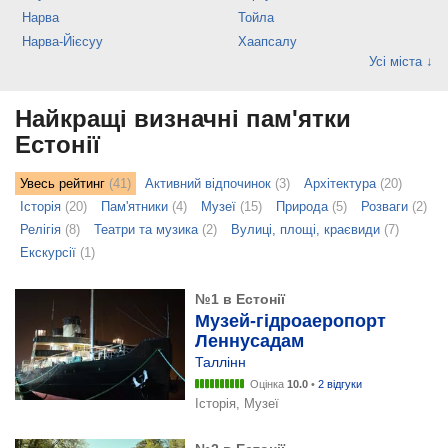
Нарва
Тойла
Нарва-Йієсуу
Хаапсалу
Усі міста ↓
Найкращі визначні пам'ятки
Естонії
Увесь рейтинг
(41)
Активний відпочинок
(3)
Архітектура
(20)
Історія
(20)
Пам'ятники
(4)
Музеї
(15)
Природа
(5)
Розваги
(2)
Релігія
(8)
Театри та музика
(2)
Вулиці, площі, краєвиди
(7)
Екскурсії
(1)
№1 в Естонії
Музей-гідроаеропорт
Леннусадам
Таллінн
Оцінка
10.0
•
2 відгуки
Історія, Музеї