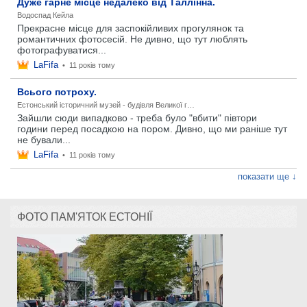
Дуже гарне місце недалеко від Таллінна.
Водоспад Кейла
Прекрасне місце для заспокійливих прогулянок та
романтичних фотосесій. Не дивно, що тут люблять
фотографуватися...
LaFifa
•
11 років тому
Всього потроху.
Естонський історичний музей - будівля Великої гільдії
Зайшли сюди випадково - треба було "вбити" півтори
години перед посадкою на пором. Дивно, що ми раніше тут
не бували...
LaFifa
•
11 років тому
показати ще ↓
ФОТО ПАМ'ЯТОК ЕСТОНІЇ