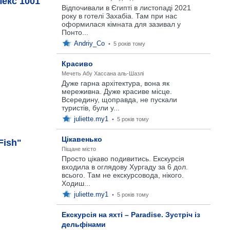
екс 1001
Відпочивали в Єгипті в листопаді 2021
року в готелі Захабіа. Там при нас
оформилася кімната для зазивал у
Понто...
Andriy_Co
•
5 років тому
Красиво
Мечеть Абу Хассана аль-Шазлі
Дуже гарна архітектура, вона як
мереживна. Дуже красиве місце.
Всередину, щоправда, не пускали
туристів, були у...
juliette.my1
•
5 років тому
Цікавенько
Fish"
Піщане місто
Просто цікаво подивитись. Екскурсія
входила в оглядову Хургаду за 6 дол.
всього. Там не екскурсовода, нікого.
Ходиш...
juliette.my1
•
5 років тому
Екскурсія на яхті – Paradise. Зустріч із
дельфінами