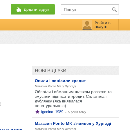
Додати відгук
Увійти в
акаунт
НОВІ ВІДГУКИ
Опили і повісили кредит
Магазин Ponto MK у Хургаді
Обпоїли і обманним шляхом розвели та
змусили підписати кредит. Сплатила і
дублянку (яка виявилася
)
ненатуральною)...
igonina_1989
•
5 років тому
Магазин Ponto MK з'явився у Хургаді
Магазин Ponto MK у Хургаді