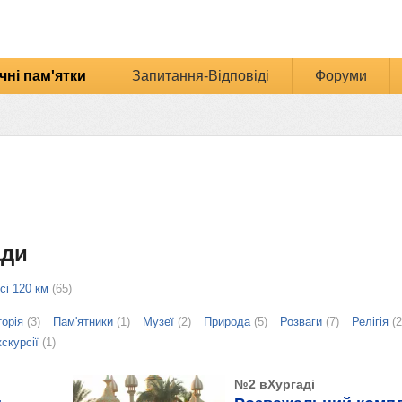
чні пам'ятки
Запитання-Відповіді
Форуми
ади
сі 120 км
(65)
торія
(3)
Пам'ятники
(1)
Музеї
(2)
Природа
(5)
Розваги
(7)
Релігія
(2
скурсії
(1)
№2 вХургаді