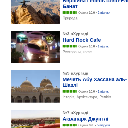
Вершина Гебель Шеїб-Ел
Банат
Оцінка
10.0
•
2 відгуки
Природа
№3 вХургаді
Hard Rock Cafe
Оцінка
10.0
•
1 відгук
Ресторани, кафе
№5 вХургаді
Мечеть Абу Хассана аль-
Шазлі
Оцінка
10.0
•
1 відгук
Історія, Архітектура, Релігія
№7 вХургаді
Аквапарк Джунглі
Оцінка
9.6
•
5 відгуків