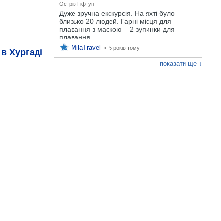
Острів Гіфтун
Дуже зручна екскурсія. На яхті було
близько 20 людей. Гарні місця для
плавання з маскою – 2 зупинки для
плавання...
MilaTravel
•
5 років тому
 в Хургаді
показати ще ↓