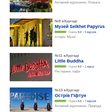
Активний відпочинок, Розваги
№9 вХургаді
Музей Selkhet Papyrus
Оцінка
9.0
•
5 відгуків
Історія, Музеї
№11 вХургаді
Little Buddha
Оцінка
9.0
•
1 відгук
Ресторани, кафе
№13 вХургаді
Острів Гіфтун
Оцінка
8.6
•
7 відгуків
Активний відпочинок, Природа