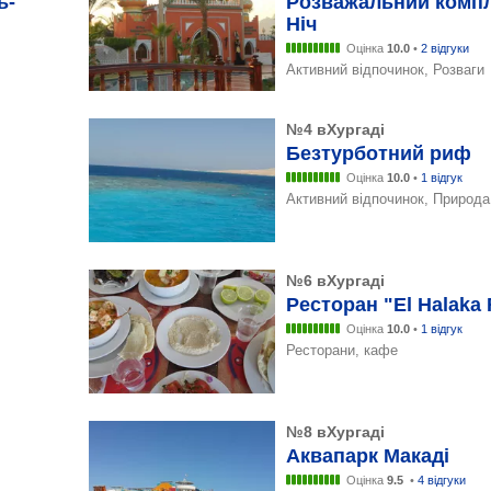
ь-
Розважальний компл
Ніч
Оцінка
10.0
•
2 відгуки
Активний відпочинок, Розваги
№4 вХургаді
Безтурботний риф
Оцінка
10.0
•
1 відгук
Активний відпочинок, Природа
№6 вХургаді
Ресторан "El Halaka 
Оцінка
10.0
•
1 відгук
Ресторани, кафе
№8 вХургаді
Аквапарк Макаді
Оцінка
9.5
•
4 відгуки