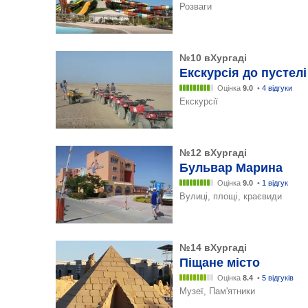
Розваги
№10 вХургаді
Екскурсія до пустелі
Оцінка
9.0
•
4 відгуки
Екскурсії
№12 вХургаді
Бульвар Марина
Оцінка
9.0
•
1 відгук
Вулиці, площі, краєвиди
№14 вХургаді
Піщане місто
Оцінка
8.4
•
5 відгуків
Музеї, Пам'ятники