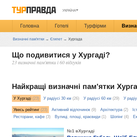
УКРАЇНА
Головна
Готелі
Турфірми
Визна
Визначні пам'ятки
→
Єгипет
→
Хургада
Що подивитися у Хургаді?
23 визначні пам'ятки і 60 відгуків
Открыть
карту
Найкращі визначні пам'ятки Хург
У Хургаді
(23)
У радіусі 30 км
(26)
У радіусі 60 км
(29)
У радіу
Увесь рейтинг
(23)
Активний відпочинок
(9)
Архітектура
(2)
Іс
Ресторани, кафе
(3)
Вулиці, площі, краєвиди
(1)
Шопінг
(4)
Ек
№1 вХургаді