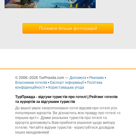
Показати більше фотографій
© 2006–2026 TurPravda.com
—
Допомога
•
Реклама
•
Власникам готелів
•
Експорт інформаціЇ
•
Політика
конфіденційності
•
Користувацька угода
ТурПравда -
відгуки туристів про готелі
| Рейтинг готелів
та курортів за відгуками туристів
До вашої уваги запропоновано сотні відгуків про готелі усіх
популярних курортів. Ви дізнаєтесь всю правду про готелі «з
перших вуст». Думки реальних туристів про готелі та
курорти допоможуть Вам прийняти рішення щодо вибору
готелю. Читайте відгуки туристів - користуйтеся досвідом
інших мандрівників!