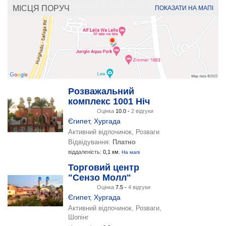
МІСЦЯ ПОРУЧ
ПОКАЗАТИ НА МАПІ
Розважальний
комплекс 1001 Ніч
Оцінка
10.0 -
2 відгуки
Єгипет
,
Хургада
Активний відпочинок, Розваги
Відвідування:
Платно
віддаленість:
0,1 км.
На мапі
Торговий центр
"Сензо Молл"
Оцінка
7.5 -
4 відгуки
Єгипет
,
Хургада
Активний відпочинок, Розваги,
Шопінг