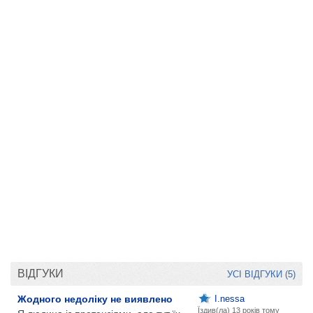
ВІДГУКИ
УСІ ВІДГУКИ (5)
Жодного недоліку не виявлено
I.nessa
Їздив(ла)
13 років тому