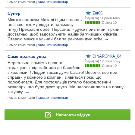
немає коментарів |
залишити коментар
Супер
Zur66
Їздив(ла)
11 років тому
Між аквапарком Макаді і цим я навіть
Оцінка 10
не знаю, якому віддати пальмову
гілку) Прекрасні обоє. Персонал - дуже привітний, гіркий -
достатньо, щоб задовольнити найвибагливіших клієнтів.
Ставлю максимальний бал та рекомендую всім.
→
немає коментарів |
залишити коментар
Саме вражає уява
DINARO4KA_84
Їздив(ла)
12 років тому
Нереальна кількість гірок та
Оцінка 10
атракціонів, від жабників до басейнів
з хвилями! ! Людей також дуже багато! Весело, все при
справі - у кожного з компанії з'явиться гірка, що
полюбилася. Для постояльців готелю безкоштовний
аквапарк, що було дуже круто. Ми насолодилися на повну
котушку.
→
немає коментарів |
залишити коментар
Написати відгук