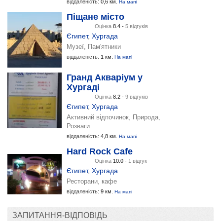
віддаленість:
0,6 км.
На мапі
Піщане місто
Оцінка
8.4 -
5 відгуків
Єгипет
,
Хургада
Музеї, Пам'ятники
віддаленість:
1 км.
На мапі
Гранд Акваріум у
Хургаді
Оцінка
8.2 -
9 відгуків
Єгипет
,
Хургада
Активний відпочинок, Природа,
Розваги
віддаленість:
4,8 км.
На мапі
Hard Rock Cafe
Оцінка
10.0 -
1 відгук
Єгипет
,
Хургада
Ресторани, кафе
віддаленість:
9 км.
На мапі
ЗАПИТАННЯ-ВІДПОВІДЬ