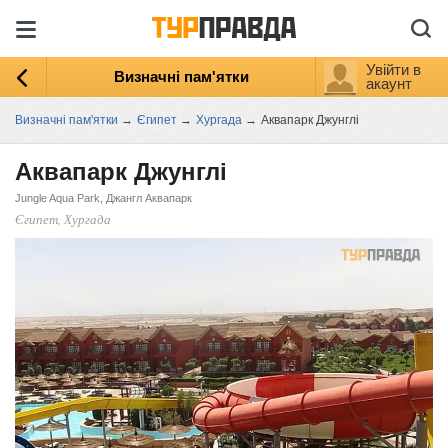
Увійти в
Визначні пам'ятки
акаунт
Визначні пам'ятки
→
Єгипет
→
Хургада
→
Аквапарк Джунглі
Аквапарк Джунглі
Jungle Aqua Park, Джангл Аквапарк
Єгипет, Хургада