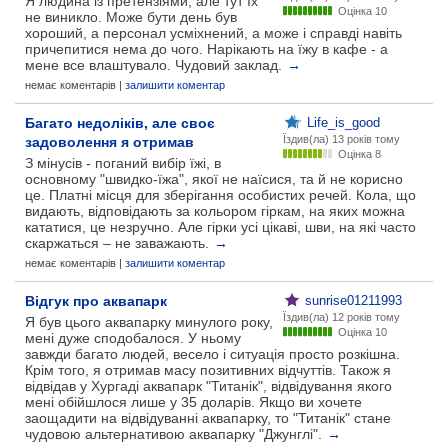
Я людина із претензіями, але тут їх
Оцінка 10
не виникло. Може бути день був
хороший, а персонал усміхнений, а може і справді навіть
причепитися нема до чого. Нарікають на їжу в кафе - а
мене все влаштувало. Чудовий заклад.
→
немає коментарів |
залишити коментар
Багато недоліків, але своє
Life_is_good
Їздив(ла)
13 років тому
задоволення я отримав
Оцінка 8
З мінусів - поганий вибір їжі, в
основному "швидко-їжа", якої не наїсися, та й не корисно
це. Платні місця для зберігання особистих речей. Кола, що
видають, відповідають за кольором гіркам, на яких можна
кататися, це незручно. Але гірки усі цікаві, шви, на які часто
скаржаться – не заважають.
→
немає коментарів |
залишити коментар
Відгук про аквапарк
sunrise01211993
Їздив(ла)
12 років тому
Я був цього аквапарку минулого року,
Оцінка 10
мені дуже сподобалося. У ньому
завжди багато людей, весело і ситуація просто розкішна.
Крім того, я отримав масу позитивних відчуттів. Також я
відвідав у Хургаді аквапарк "Титанік", відвідування якого
мені обійшлося лише у 35 доларів. Якщо ви хочете
заощадити на відвідуванні аквапарку, то "Титанік" стане
чудовою альтернативою аквапарку "Джунглі".
→