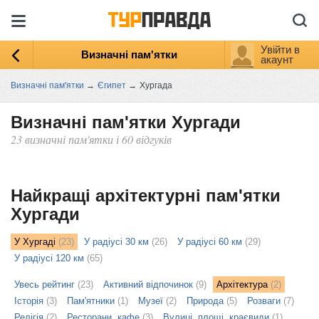
Увійти в
Визначні пам'ятки
акаунт
Визначні пам'ятки
→
Єгипет
→
Хургада
Визначні пам'ятки Хургади
23 визначні пам'ятки і 60 відгуків
ыть
ту
Найкращі архітектурні пам'ятки
Хургади
У Хургаді
(23)
У радіусі 30 км
(26)
У радіусі 60 км
(29)
У радіусі 120 км
(65)
Увесь рейтинг
(23)
Активний відпочинок
(9)
Архітектура
(2)
Історія
(3)
Пам'ятники
(1)
Музеї
(2)
Природа
(5)
Розваги
(7)
Релігія
(2)
Ресторани, кафе
(3)
Вулиці, площі, краєвиди
(1)