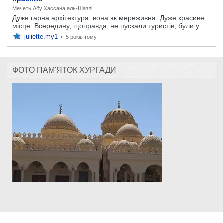
Мечеть Абу Хассана аль-Шазлі
Дуже гарна архітектура, вона як мереживна. Дуже красиве
місце. Всередину, щоправда, не пускали туристів, були у...
juliette.my1
•
5 років тому
ФОТО ПАМ'ЯТОК ХУРГАДИ